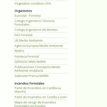
Vegetation condition USA
Organismos
Eurostat - Forestry
Colegio Ingenieros Técnicos
Forestales
Colegio Ingenieros de Montes
FAO Forestal
UE Medio Ambiente
Agencia Europea Medio Ambiente
RENPA
Fototeca Forestal
SERVICIO WMS MARM
Publicaciones Consejería Medio
Ambiente Andalucía
Gabinete Prensa MARM
Incendios Forestales
Parte de Incendios en Castilla-La
Mancha
Parte de Incendios en Castilla y León
Mapa de riesgo de Incendios
Forestales en España