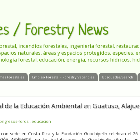
les / Forestry News
 forestal, incendios forestales, ingeniería forestal, restau
spacios naturales, áreas y espacios protegidos, especies, 
nología forestal, educación, energía, recursos hídricos, hid
mas Forestales
Empleo Forestal - Forestry Vacancies
Búsquedas/Search
al de la Educación Ambiental en Guatuso, Alajue
congresos-foros
,
educación
 con sede en Costa Rica y la Fundación Guachipelín celebran el 26
ción Ambiental
, en las instalaciones de Guachipelín situadas en