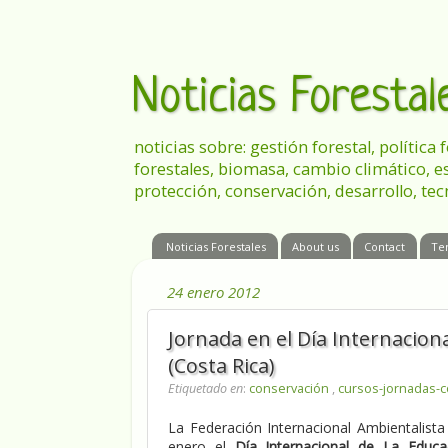
Noticias Foresta
noticias sobre: gestión forestal, política
forestales, biomasa, cambio climático, e
protección, conservación, desarrollo, tec
Noticias Forestales
About us
Contact
Te
24 enero 2012
Jornada en el Día Internacion
(Costa Rica)
Etiquetado en
:
conservación
,
cursos-jornadas-
La Federación Internacional Ambientalista
enero el
Día Internacional de La Educa