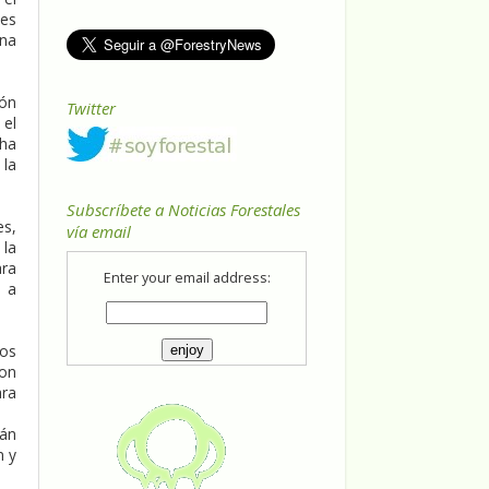
 es
una
ión
Twitter
 el
 ha
 la
Subscríbete a Noticias Forestales
es,
vía email
 la
ara
Enter your email address:
á a
sos
con
ara
rán
n y