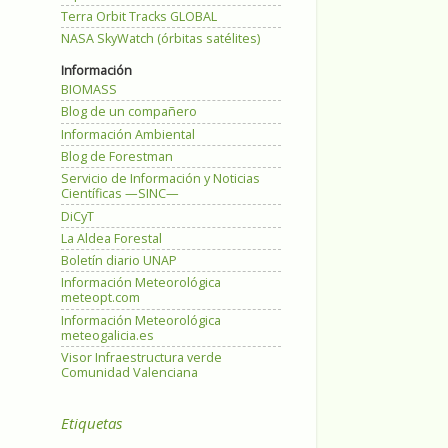
Terra Orbit Tracks GLOBAL
NASA SkyWatch (órbitas satélites)
Información
BIOMASS
Blog de un compañero
Información Ambiental
Blog de Forestman
Servicio de Información y Noticias
Científicas —SINC—
DiCyT
La Aldea Forestal
Boletín diario UNAP
Información Meteorológica
meteopt.com
Información Meteorológica
meteogalicia.es
Visor Infraestructura verde
Comunidad Valenciana
Etiquetas