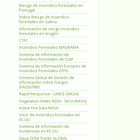
Riesgo de incendios forestales en
Portugal
Índice Riesgo de incendios
forestales en Galicia
Información de riesgo incendios
forestales en Aragón
CTFC
Incendios Forestales MAGRAMA
Sistema de información de
Incendios Forestales de CLM
Sistema de Información Europeo de
Incendios Forestales
EFFIS
Sistema Global de Gestión de
Información sobre Fuegos
(FAO)
GFIMS
Rapid Response - LANCE (NASA)
Vegetation Index NDVI -
Terra
(NASA)
Active Fire Data NASA
Visor de incendios forestales en
EE.UU.
Sistema de información de
Incidencias en EE.UU.
Aqua Orbit Tracks GLOBAL