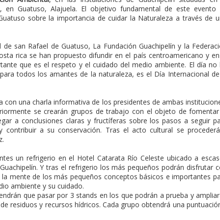
 en Guatuso, Alajuela. El objetivo fundamental de este evento
Guatuso sobre la importancia de cuidar la Naturaleza a través de 
l de san Rafael de Guatuso, La Fundación Guachipelín y la Federac
osta rica se han propuesto difundir en el país centroamericano y en
rtante que es el respeto y el cuidado del medio ambiente. El día no
para todos los amantes de la naturaleza, es el Día Internacional de
 con una charla informativa de los presidentes de ambas institucion
riormente se crearán grupos de trabajo con el objeto de fomentar
legar a conclusiones claras y fructíferas sobre los pasos a seguir p
 contribuir a su conservación. Tras el acto cultural se proceder
z.
entes un refrigerio en el Hotel Catarata Río Celeste ubicado a esca
Guachipelín. Y tras el refrigerio los más pequeños podrán disfrutar 
 en la mente de los más pequeños conceptos básicos e importantes p
dio ambiente y su cuidado.
endrán que pasar por 3 stands en los que podrán a prueba y amplia
de residuos y recursos hídricos. Cada grupo obtendrá una puntuació