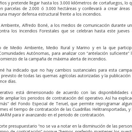
años y pretende llegar hasta los 3.000 kilómetros de cortafuegos, lo 
 en parcelas de 2.000 ó 3.000 hectáreas y conllevará a crear áreas
una mayor defensa estructural frente a los incendios.
o Ambiente, Alfredo Boné, a los medios de comunicación durante u
ontra los Incendios Forestales que se celebran hasta este jueves
io de Medio Ambiente, Medio Rural y Marino y en la que partici
 Comunidades Autónomas, para analizar con “antelación suficiente” 
 comienzo de la campaña de máxima alerta de incendios.
oné ha indicado que no hay cambios sustanciales para esta camp
o previsto de todas las quemas agrícolas autorizadas y la publicación
nce días.
erativo está dimensionado de acuerdo con las disponibilidades 
e ampliar los periodos de contratación del operativo. Así ha explic
más” del Fondo Especial de Teruel, que permite reprogramar algu
 mes el tiempo de contratación de las Cuadrillas Helitransportadas, y
MARM para ir avanzando en el periodo de contratación.
corte presupuestario “no se va a notar en la disminución de las perso
tiempo de contratación” porque “hemos preferido mantener los pues