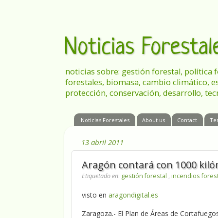
Noticias Foresta
noticias sobre: gestión forestal, política
forestales, biomasa, cambio climático, e
protección, conservación, desarrollo, tec
Noticias Forestales
About us
Contact
Te
13 abril 2011
Aragón contará con 1000 kiló
Etiquetado en
:
gestión forestal
,
incendios fores
visto en
aragondigital.es
Zaragoza.- El Plan de Áreas de Cortafuego