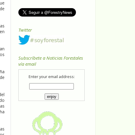
que
 de
nas
Twitter
 en
pan
los
Subscríbete a Noticias Forestales
vía email
aña
Enter your email address:
 de
del
ado
nas
 ha
nas
tos