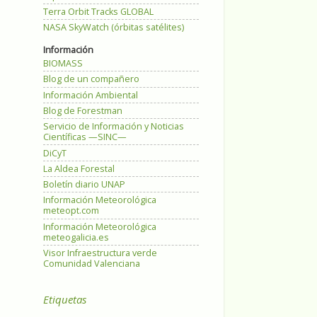
Terra Orbit Tracks GLOBAL
NASA SkyWatch (órbitas satélites)
Información
BIOMASS
Blog de un compañero
Información Ambiental
Blog de Forestman
Servicio de Información y Noticias
Científicas —SINC—
DiCyT
La Aldea Forestal
Boletín diario UNAP
Información Meteorológica
meteopt.com
Información Meteorológica
meteogalicia.es
Visor Infraestructura verde
Comunidad Valenciana
Etiquetas