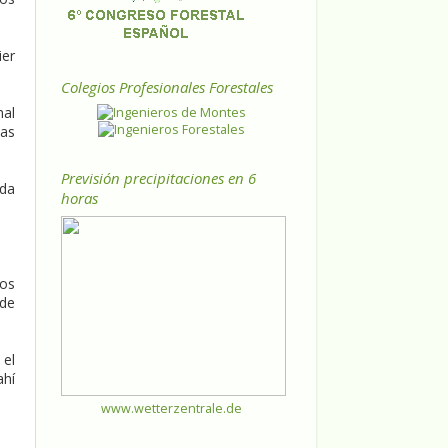
ier
Colegios Profesionales Forestales
mal
las
Previsión precipitaciones en 6
ada
horas
ros
 de
 el
ahí
www.wetterzentrale.de