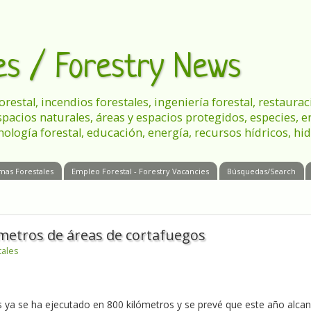
les / Forestry News
 forestal, incendios forestales, ingeniería forestal, restau
spacios naturales, áreas y espacios protegidos, especies, 
nología forestal, educación, energía, recursos hídricos, hid
mas Forestales
Empleo Forestal - Forestry Vacancies
Búsquedas/Search
metros de áreas de cortafuegos
tales
s ya se ha ejecutado en 800 kilómetros y se prevé que este año alca