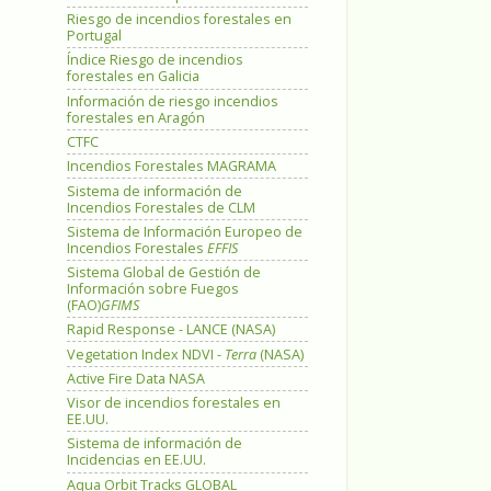
Riesgo de incendios forestales en
Portugal
Índice Riesgo de incendios
forestales en Galicia
Información de riesgo incendios
forestales en Aragón
CTFC
Incendios Forestales MAGRAMA
Sistema de información de
Incendios Forestales de CLM
Sistema de Información Europeo de
Incendios Forestales
EFFIS
Sistema Global de Gestión de
Información sobre Fuegos
(FAO)
GFIMS
Rapid Response - LANCE (NASA)
Vegetation Index NDVI -
Terra
(NASA)
Active Fire Data NASA
Visor de incendios forestales en
EE.UU.
Sistema de información de
Incidencias en EE.UU.
Aqua Orbit Tracks GLOBAL