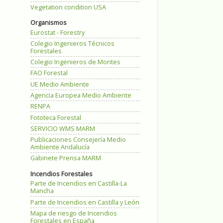
Vegetation condition USA
Organismos
Eurostat - Forestry
Colegio Ingenieros Técnicos
Forestales
Colegio Ingenieros de Montes
FAO Forestal
UE Medio Ambiente
Agencia Europea Medio Ambiente
RENPA
Fototeca Forestal
SERVICIO WMS MARM
Publicaciones Consejería Medio
Ambiente Andalucía
Gabinete Prensa MARM
Incendios Forestales
Parte de Incendios en Castilla-La
Mancha
Parte de Incendios en Castilla y León
Mapa de riesgo de Incendios
Forestales en España