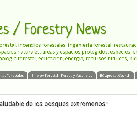
les / Forestry News
 forestal, incendios forestales, ingeniería forestal, restau
spacios naturales, áreas y espacios protegidos, especies, 
nología forestal, educación, energía, recursos hídricos, hid
mas Forestales
Empleo Forestal - Forestry Vacancies
Búsquedas/Search
 saludable de los bosques extremeños"