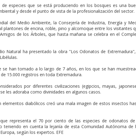
ón de especies que se está produciendo en los bosques es una bu
iental y desde el punto de vista de la profesionalización del sector.
dial del Medio Ambiente, la Consejería de Industria, Energía y Me
 plantones de encina, roble, pino y alcornoque entre los visitantes 
al Amigos de los Árboles, que hasta mañana se celebra en el Compl
edio Natural ha presentado la obra "Los Odonatos de Extremadura",
Libélulas.
 se han tomado a lo largo de 7 años, en los que se han muestre
de 15.000 registros en toda Extremadura.
siderados por diferentes civilizaciones (egipcios, mayas, japones
 se les adoraba como divinidades en algunos casos.
on elementos diabólicos creó una mala imagen de estos insectos ha
 que representa el 70 por ciento de las especies de odonatos de
lto teniendo en cuenta la lejanía de esta Comunidad Autónoma de 
 Europa, según los expertos. EFE