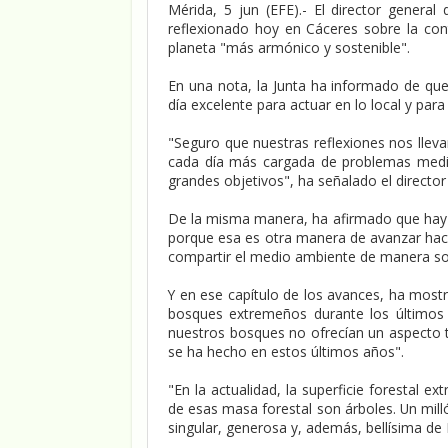
Mérida, 5 jun (EFE).- El director genera
reflexionado hoy en Cáceres sobre la con
planeta "más armónico y sostenible".
En una nota, la Junta ha informado de qu
día excelente para actuar en lo local y para i
"Seguro que nuestras reflexiones nos lle
cada día más cargada de problemas medi
grandes objetivos", ha señalado el director
De la misma manera, ha afirmado que hay o
porque esa es otra manera de avanzar hacia
compartir el medio ambiente de manera sol
Y en ese capítulo de los avances, ha most
bosques extremeños durante los últimos 
nuestros bosques no ofrecían un aspecto 
se ha hecho en estos últimos años".
"En la actualidad, la superficie forestal e
de esas masa forestal son árboles. Un mill
singular, generosa y, además, bellísima de 