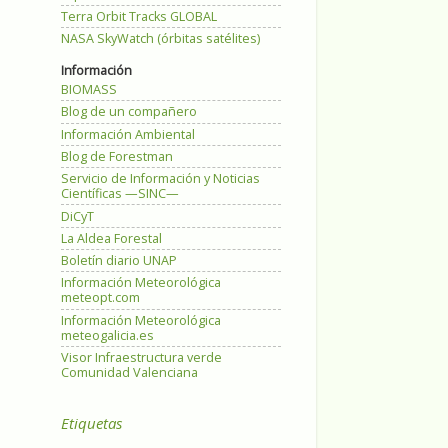
Terra Orbit Tracks GLOBAL
NASA SkyWatch (órbitas satélites)
Información
BIOMASS
Blog de un compañero
Información Ambiental
Blog de Forestman
Servicio de Información y Noticias
Científicas —SINC—
DiCyT
La Aldea Forestal
Boletín diario UNAP
Información Meteorológica
meteopt.com
Información Meteorológica
meteogalicia.es
Visor Infraestructura verde
Comunidad Valenciana
Etiquetas