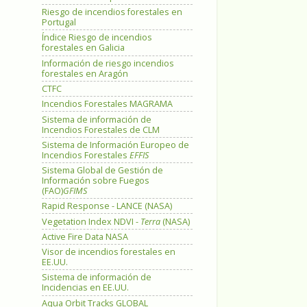
Riesgo de incendios forestales en
Portugal
Índice Riesgo de incendios
forestales en Galicia
Información de riesgo incendios
forestales en Aragón
CTFC
Incendios Forestales MAGRAMA
Sistema de información de
Incendios Forestales de CLM
Sistema de Información Europeo de
Incendios Forestales
EFFIS
Sistema Global de Gestión de
Información sobre Fuegos
(FAO)
GFIMS
Rapid Response - LANCE (NASA)
Vegetation Index NDVI -
Terra
(NASA)
Active Fire Data NASA
Visor de incendios forestales en
EE.UU.
Sistema de información de
Incidencias en EE.UU.
Aqua Orbit Tracks GLOBAL