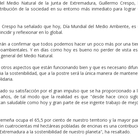
l del Medio Natural de la Junta de Extremadura, Guillermo Crespo,
tribución de la sociedad en su entorno más inmediato para lograr
e Crespo ha señalado que hoy, Día Mundial del Medio Ambiente, es
ncidir y reflexionar en lo global.
varán a confirmar que todos podemos hacer un poco más por una tie
oambientales. Y en días como hoy es bueno no perder de vista e
 general del Medio Natural.
tros aspectos que están funcionando bien y que es necesario difun
 la sostenibilidad, que a la postre será la única manera de mantene
idaria.
rado su satisfacción por el gran impulso que se ha proporcionado a 
años, de tal modo que la realidad es que "desde hace cinco sigl
tan saludable como hoy y gran parte de ese ingente trabajo de mej
xtremeña ocupa el 65,5 por ciento de nuestro territorio y la mayor pa
ón cuatrocientas mil hectáreas pobladas de encinas es una contribuc
Extremadura a la sostenibilidad de nuestro planeta", ha resaltado.