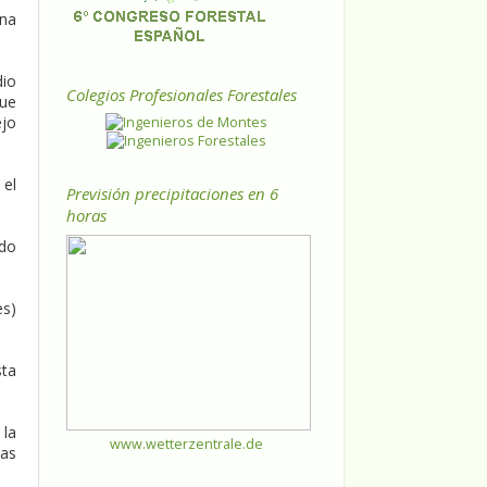
ena
dio
Colegios Profesionales Forestales
que
ejo
 el
Previsión precipitaciones en 6
horas
ado
es)
sta
 la
www.wetterzentrale.de
las