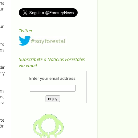
 ha
 un
 un
Twitter
rra
sos
Subscríbete a Noticias Forestales
vía email
dir
r y
Enter your email address:
los
os,
ora
rte
ión