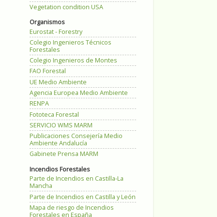
Vegetation condition USA
Organismos
Eurostat - Forestry
Colegio Ingenieros Técnicos
Forestales
Colegio Ingenieros de Montes
FAO Forestal
UE Medio Ambiente
Agencia Europea Medio Ambiente
RENPA
Fototeca Forestal
SERVICIO WMS MARM
Publicaciones Consejería Medio
Ambiente Andalucía
Gabinete Prensa MARM
Incendios Forestales
Parte de Incendios en Castilla-La
Mancha
Parte de Incendios en Castilla y León
Mapa de riesgo de Incendios
Forestales en España