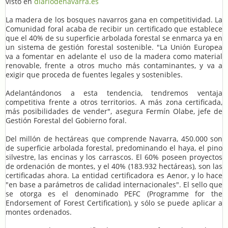
visto en
diariodenavarra.es
La madera de los bosques navarros gana en competitividad. La
Comunidad foral acaba de recibir un certificado que establece
que el 40% de su superficie arbolada forestal se enmarca ya en
un sistema de gestión forestal sostenible. "La Unión Europea
va a fomentar en adelante el uso de la madera como material
renovable, frente a otros mucho más contaminantes, y va a
exigir que proceda de fuentes legales y sostenibles.
Adelantándonos a esta tendencia, tendremos ventaja
competitiva frente a otros territorios. A más zona certificada,
más posibilidades de vender", asegura Fermín Olabe, jefe de
Gestión Forestal del Gobierno foral.
Del millón de hectáreas que comprende Navarra, 450.000 son
de superficie arbolada forestal, predominando el haya, el pino
silvestre, las encinas y los carrascos. El 60% poseen proyectos
de ordenación de montes, y el 40% (183.932 hectáreas), son las
certificadas ahora. La entidad certificadora es Aenor, y lo hace
"en base a parámetros de calidad internacionales". El sello que
se otorga es el denominado PEFC (Programme for the
Endorsement of Forest Certification), y sólo se puede aplicar a
montes ordenados.