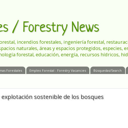
les / Forestry News
 forestal, incendios forestales, ingeniería forestal, restau
spacios naturales, áreas y espacios protegidos, especies, 
nología forestal, educación, energía, recursos hídricos, hid
mas Forestales
Empleo Forestal - Forestry Vacancies
Búsquedas/Search
 explotación sostenible de los bosques