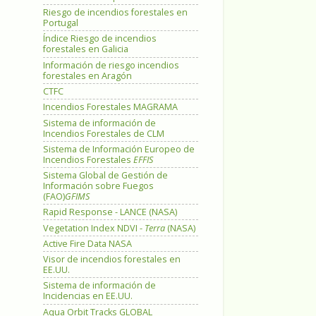
Riesgo de incendios forestales en
Portugal
Índice Riesgo de incendios
forestales en Galicia
Información de riesgo incendios
forestales en Aragón
CTFC
Incendios Forestales MAGRAMA
Sistema de información de
Incendios Forestales de CLM
Sistema de Información Europeo de
Incendios Forestales
EFFIS
Sistema Global de Gestión de
Información sobre Fuegos
(FAO)
GFIMS
Rapid Response - LANCE (NASA)
Vegetation Index NDVI -
Terra
(NASA)
Active Fire Data NASA
Visor de incendios forestales en
EE.UU.
Sistema de información de
Incidencias en EE.UU.
Aqua Orbit Tracks GLOBAL