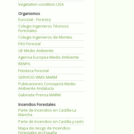
Vegetation condition USA
Organismos
Eurostat - Forestry
Colegio Ingenieros Técnicos
Forestales
Colegio Ingenieros de Montes
FAO Forestal
UE Medio Ambiente
Agencia Europea Medio Ambiente
RENPA
Fototeca Forestal
SERVICIO WMS MARM
Publicaciones Consejería Medio
Ambiente Andalucía
Gabinete Prensa MARM
Incendios Forestales
Parte de Incendios en Castilla-La
Mancha
Parte de Incendios en Castilla y León
Mapa de riesgo de Incendios
Forestales en España