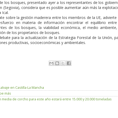
de los bosques, presentado ayer a los representantes de los gobier
ín (Segovia), considera que es posible aumentar aún más la explotac
 Ical.
ate sobre la gestión maderera entre los miembros de la UE, advierte
fuerzo en materia de información encontrar el equilibrio entre
entes de los bosques, la viabilidad económica, el medio ambiente,
ión de los propietarios de bosques.
debate para la actualización de la Estrategia Forestal de la Unión, p
iones productivas, socioeconómicas y ambientales.
salvaje en Castilla-La Mancha
lpe más
 media de corcho para este año estará entre 15.000 y 20.000 toneladas