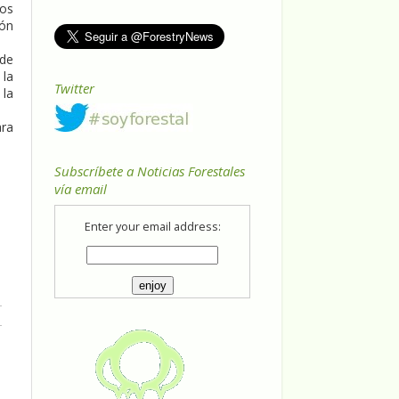
nos
ión
 de
 la
Twitter
 la
ara
Subscríbete a Noticias Forestales
vía email
Enter your email address: