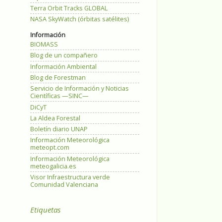
Terra Orbit Tracks GLOBAL
NASA SkyWatch (órbitas satélites)
Información
BIOMASS
Blog de un compañero
Información Ambiental
Blog de Forestman
Servicio de Información y Noticias
Científicas —SINC—
DiCyT
La Aldea Forestal
Boletín diario UNAP
Información Meteorológica
meteopt.com
Información Meteorológica
meteogalicia.es
Visor Infraestructura verde
Comunidad Valenciana
Etiquetas