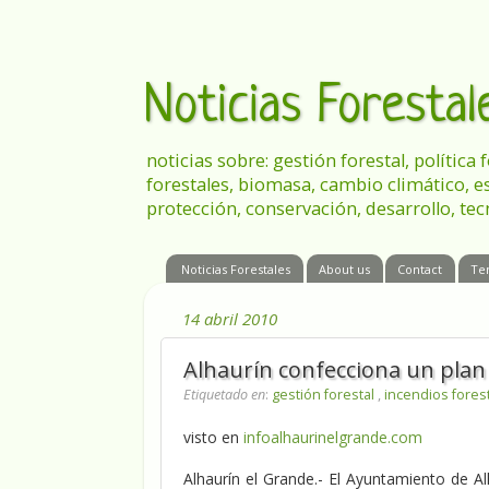
Noticias Foresta
noticias sobre: gestión forestal, política
forestales, biomasa, cambio climático, e
protección, conservación, desarrollo, tec
Noticias Forestales
About us
Contact
Te
14 abril 2010
Alhaurín confecciona un plan
Etiquetado en
:
gestión forestal
,
incendios fores
visto en
infoalhaurinelgrande.com
Alhaurín el Grande.- El Ayuntamiento de A