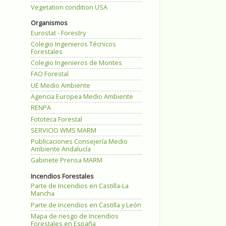
Vegetation condition USA
Organismos
Eurostat - Forestry
Colegio Ingenieros Técnicos
Forestales
Colegio Ingenieros de Montes
FAO Forestal
UE Medio Ambiente
Agencia Europea Medio Ambiente
RENPA
Fototeca Forestal
SERVICIO WMS MARM
Publicaciones Consejería Medio
Ambiente Andalucía
Gabinete Prensa MARM
Incendios Forestales
Parte de Incendios en Castilla-La
Mancha
Parte de Incendios en Castilla y León
Mapa de riesgo de Incendios
Forestales en España