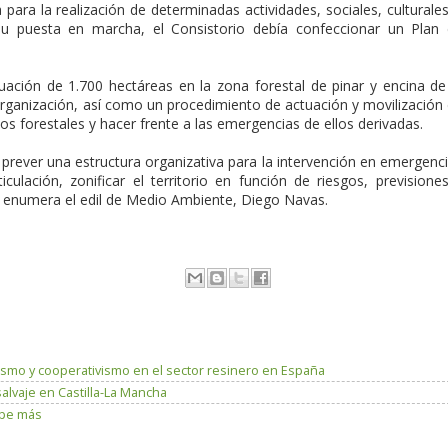
para la realización de determinadas actividades, sociales, culturale
 su puesta en marcha, el Consistorio debía confeccionar un Plan
ación de 1.700 hectáreas en la zona forestal de pinar y encina de
a organización, así como un procedimiento de actuación y movilización
os forestales y hacer frente a las emergencias de ellos derivadas.
n prever una estructura organizativa para la intervención en emergenc
culación, zonificar el territorio en función de riesgos, previsione
', enumera el edil de Medio Ambiente, Diego Navas.
ismo y cooperativismo en el sector resinero en España
salvaje en Castilla-La Mancha
lpe más