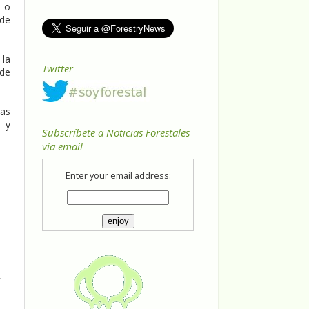
s o
 de
 la
Twitter
 de
ias
s y
Subscríbete a Noticias Forestales
vía email
Enter your email address: