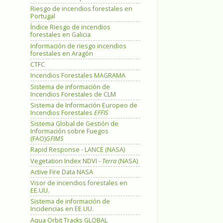
Riesgo de incendios forestales en
Portugal
Índice Riesgo de incendios
forestales en Galicia
Información de riesgo incendios
forestales en Aragón
CTFC
Incendios Forestales MAGRAMA
Sistema de información de
Incendios Forestales de CLM
Sistema de Información Europeo de
Incendios Forestales
EFFIS
Sistema Global de Gestión de
Información sobre Fuegos
(FAO)
GFIMS
Rapid Response - LANCE (NASA)
Vegetation Index NDVI -
Terra
(NASA)
Active Fire Data NASA
Visor de incendios forestales en
EE.UU.
Sistema de información de
Incidencias en EE.UU.
Aqua Orbit Tracks GLOBAL