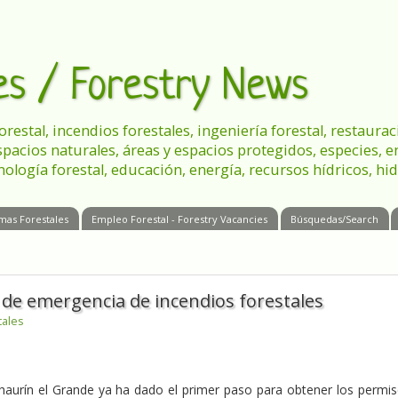
les / Forestry News
 forestal, incendios forestales, ingeniería forestal, restau
spacios naturales, áreas y espacios protegidos, especies, 
nología forestal, educación, energía, recursos hídricos, hid
mas Forestales
Empleo Forestal - Forestry Vacancies
Búsquedas/Search
 de emergencia de incendios forestales
tales
lhaurín el Grande ya ha dado el primer paso para obtener los permi