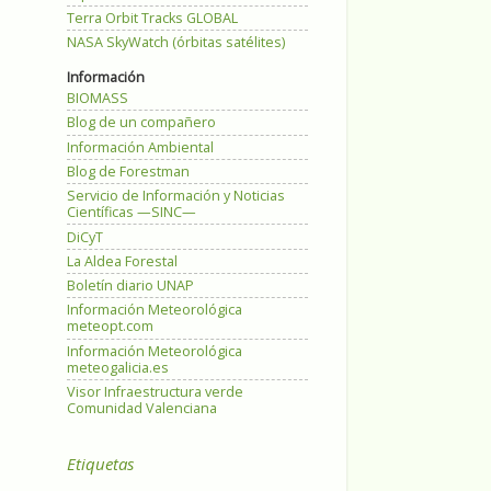
Terra Orbit Tracks GLOBAL
NASA SkyWatch (órbitas satélites)
Información
BIOMASS
Blog de un compañero
Información Ambiental
Blog de Forestman
Servicio de Información y Noticias
Científicas —SINC—
DiCyT
La Aldea Forestal
Boletín diario UNAP
Información Meteorológica
meteopt.com
Información Meteorológica
meteogalicia.es
Visor Infraestructura verde
Comunidad Valenciana
Etiquetas