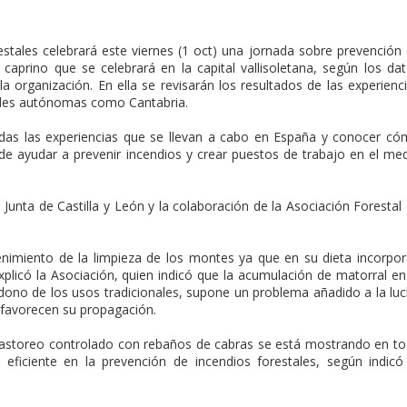
stales celebrará este viernes (1 oct) una jornada sobre prevención
aprino que se celebrará en la capital vallisoletana, según los da
la organización. En ella se revisarán los resultados de las experienc
ades autónomas como Cantabria.
odas las experiencias que se llevan a cabo en España y conocer c
de ayudar a prevenir incendios y crear puestos de trabajo en el me
 Junta de Castilla y León y la colaboración de la Asociación Forestal
nimiento de la limpieza de los montes ya que en su dieta incorpo
plicó la Asociación, quien indicó que la acumulación de matorral en
ndono de los usos tradicionales, supone un problema añadido a la lu
 favorecen su propagación.
pastoreo controlado con rebaños de cabras se está mostrando en t
iciente en la prevención de incendios forestales, según indicó