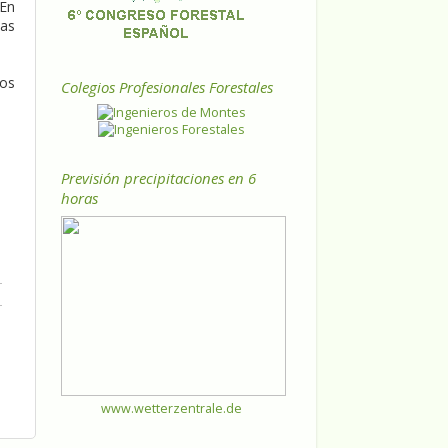
 En
las
ios
Colegios Profesionales Forestales
Previsión precipitaciones en 6
horas
www.wetterzentrale.de