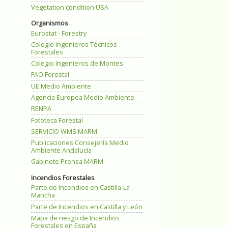
Vegetation condition USA
Organismos
Eurostat - Forestry
Colegio Ingenieros Técnicos
Forestales
Colegio Ingenieros de Montes
FAO Forestal
UE Medio Ambiente
Agencia Europea Medio Ambiente
RENPA
Fototeca Forestal
SERVICIO WMS MARM
Publicaciones Consejería Medio
Ambiente Andalucía
Gabinete Prensa MARM
Incendios Forestales
Parte de Incendios en Castilla-La
Mancha
Parte de Incendios en Castilla y León
Mapa de riesgo de Incendios
Forestales en España