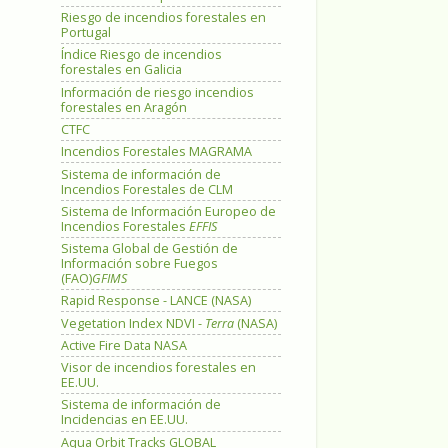
Riesgo de incendios forestales en
Portugal
Índice Riesgo de incendios
forestales en Galicia
Información de riesgo incendios
forestales en Aragón
CTFC
Incendios Forestales MAGRAMA
Sistema de información de
Incendios Forestales de CLM
Sistema de Información Europeo de
Incendios Forestales
EFFIS
Sistema Global de Gestión de
Información sobre Fuegos
(FAO)
GFIMS
Rapid Response - LANCE (NASA)
Vegetation Index NDVI -
Terra
(NASA)
Active Fire Data NASA
Visor de incendios forestales en
EE.UU.
Sistema de información de
Incidencias en EE.UU.
Aqua Orbit Tracks GLOBAL