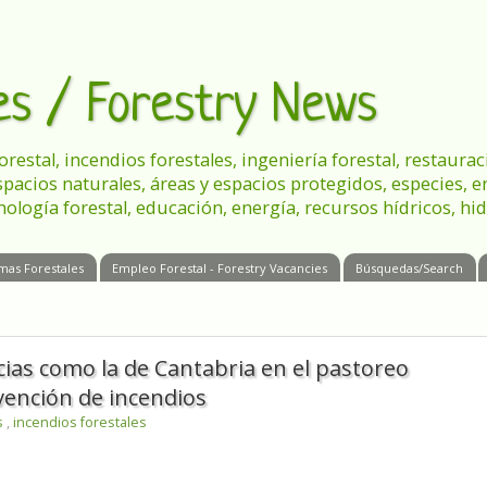
les / Forestry News
 forestal, incendios forestales, ingeniería forestal, restau
spacios naturales, áreas y espacios protegidos, especies, 
nología forestal, educación, energía, recursos hídricos, hid
mas Forestales
Empleo Forestal - Forestry Vacancies
Búsquedas/Search
ias como la de Cantabria en el pastoreo
ención de incendios
s
,
incendios forestales