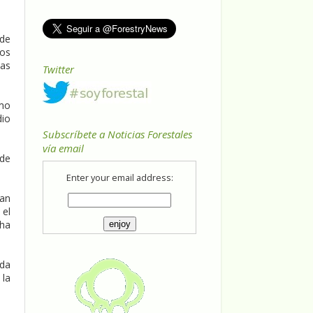
 de
tos
ias
Twitter
ómo
dio
Subscríbete a Noticias Forestales
vía email
 de
Enter your email address:
ran
 el
cha
oda
 la