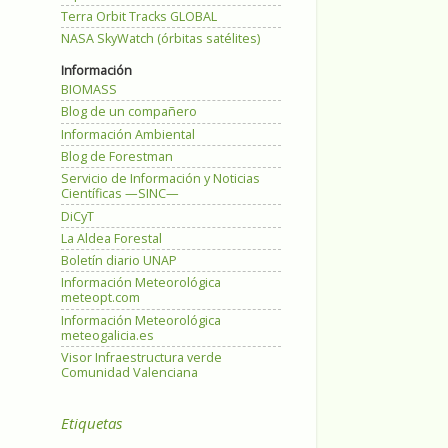
Terra Orbit Tracks GLOBAL
NASA SkyWatch (órbitas satélites)
Información
BIOMASS
Blog de un compañero
Información Ambiental
Blog de Forestman
Servicio de Información y Noticias
Científicas —SINC—
DiCyT
La Aldea Forestal
Boletín diario UNAP
Información Meteorológica
meteopt.com
Información Meteorológica
meteogalicia.es
Visor Infraestructura verde
Comunidad Valenciana
Etiquetas