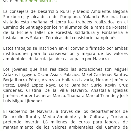
visto en
diariodenavarra.es
La consejera de Desarrollo Rural y Medio Ambiente, Begoña
Sanzberro, y alcaldesa de Pamplona, Yolanda Barcina, han
visitado esta mañana el Lorca los trabajos realizados en el
Camino de Santiago por los 14 alumnos de la rama de Forestal
de la Escuela Taller de Forestal, Soldadura y Fontanería e
Instalaciones Solares Térmicas del consistorio pamplonés.
Estos trabajos se inscriben en el convenio firmado por ambas
instituciones para la conservación y mejora de los valores
ambientales de la ruta jacobea a su paso por Navarra.
Los jóvenes que han realizado las actuaciones son Miguel
Artazos Irigoyen, Oscar Asíais Palacios, Mikel Cárdenas Santos,
Borja Ibarra Pérez, Aranzazu Hallaras Lavarla, Nekane Jiménez
Pérez, David López Rayo, Leire Baraibar Surio, Kevin Cruz
Cárdenas, Cristina De la Villa Navarro, Anastasia Iglesias
Jiménez, Ander Lasheras Marco, Thamara Marsol Triande y José
Luis Miguel Jimenez.
El Gobierno de Navarra, a través de los departamentos de
Desarrollo Rural y Medio Ambiente y de Cultura y Turismo,
pretende invertir 1,6 millones de euros para labores de
mantenimiento de los valores ambientales del Camino de