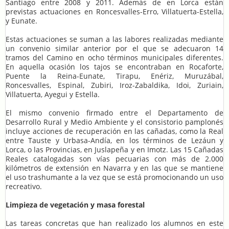
Santiago entre 2008 y 2011. Además de en Lorca están
previstas actuaciones en Roncesvalles-Erro, Villatuerta-Estella,
y Eunate.
Estas actuaciones se suman a las labores realizadas mediante
un convenio similar anterior por el que se adecuaron 14
tramos del Camino en ocho términos municipales diferentes.
En aquella ocasión los tajos se encontraban en Rocaforte,
Puente la Reina-Eunate, Tirapu, Enériz, Muruzábal,
Roncesvalles, Espinal, Zubiri, Iroz-Zabaldika, Idoi, Zuriain,
Villatuerta, Ayegui y Estella.
El mismo convenio firmado entre el Departamento de
Desarrollo Rural y Medio Ambiente y el consistorio pamplonés
incluye acciones de recuperación en las cañadas, como la Real
entre Tauste y Urbasa-Andía, en los términos de Lezáun y
Lorca, o las Provincias, en Juslapeña y en Imotz. Las 15 Cañadas
Reales catalogadas son vías pecuarias con más de 2.000
kilómetros de extensión en Navarra y en las que se mantiene
el uso trashumante a la vez que se está promocionando un uso
recreativo.
Limpieza de vegetación y masa forestal
Las tareas concretas que han realizado los alumnos en este