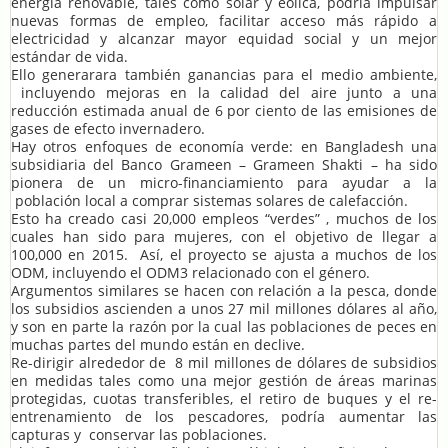
energía renovable, tales como solar y eólica, podría impulsar
nuevas formas de empleo, facilitar acceso más rápido a
electricidad y alcanzar mayor equidad social y un mejor
estándar de vida.
Ello generarara también ganancias para el medio ambiente,
incluyendo mejoras en la calidad del aire junto a una
reducción estimada anual de 6 por ciento de las emisiones de
gases de efecto invernadero.
Hay otros enfoques de economía verde: en Bangladesh una
subsidiaria del Banco Grameen – Grameen Shakti – ha sido
pionera de un micro-financiamiento para ayudar a la
población local a comprar sistemas solares de calefacción.
Esto ha creado casi 20,000 empleos “verdes” , muchos de los
cuales han sido para mujeres, con el objetivo de llegar a
100,000 en 2015. Así, el proyecto se ajusta a muchos de los
ODM, incluyendo el ODM3 relacionado con el género.
Argumentos similares se hacen con relación a la pesca, donde
los subsidios ascienden a unos 27 mil millones dólares al año,
y son en parte la razón por la cual las poblaciones de peces en
muchas partes del mundo están en declive.
Re-dirigir alrededor de 8 mil millones de dólares de subsidios
en medidas tales como una mejor gestión de áreas marinas
protegidas, cuotas transferibles, el retiro de buques y el re-
entrenamiento de los pescadores, podría aumentar las
capturas y conservar las poblaciones.