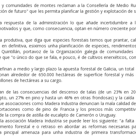
 comunidades de montes reclaman a la Consellería de Medio Ru
ción de futuro" que les permita planificar la gestión y explotación de 
a respuesta de la administración lo que añade incertidumbre a 
otivados y que, como consecuencia, optan en número creciente por
a produtiva, que diga que especies forestais temos que prantar, ca
 en definitiva, esiximos unha planificación de especies, rendimento
 Quintillán, portavoz de la Organización galega de comunidades
ue "o único do que se fala, e pouco, é de cultivos enerxéticos, c
efinan a medio y largo plazo la apuesta forestal de Galicia, un total
nan alrededor de 650.000 hectáreas de superficie forestal y más
illones de hectáreas a su cargo.
ertan de las consecuencias del descenso de talas (de un 23% en 2
ipto, un 27% en pino y hasta un 46% en otras frondosas) y la caída
que asociaciones como Madera Industria denuncian la mala calidad de
portaciones como de pino de Francia y los precios más competiti
s de la compra de astilla de eucalipto de Camerón o Uruguay.
a asociación Madera Industria se puede leer los siguiente: "a falta
amento forestal e o retraso en abordar as reformas necesarias p
 a pincipal amenaza para unha industria de primeira transformac