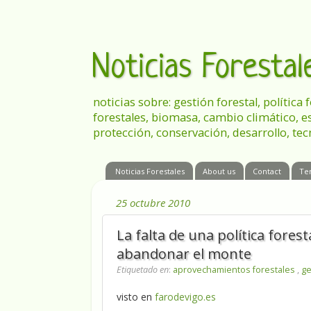
Noticias Foresta
noticias sobre: gestión forestal, política
forestales, biomasa, cambio climático, e
protección, conservación, desarrollo, tec
Noticias Forestales
About us
Contact
Te
25 octubre 2010
La falta de una política fores
abandonar el monte
Etiquetado en
:
aprovechamientos forestales
,
ge
visto en
farodevigo.es