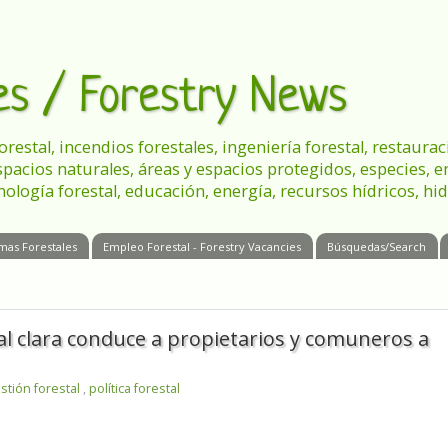
les / Forestry News
 forestal, incendios forestales, ingeniería forestal, restau
spacios naturales, áreas y espacios protegidos, especies, 
nología forestal, educación, energía, recursos hídricos, hid
mas Forestales
Empleo Forestal - Forestry Vacancies
Búsquedas/Search
tal clara conduce a propietarios y comuneros a
stión forestal
,
política forestal