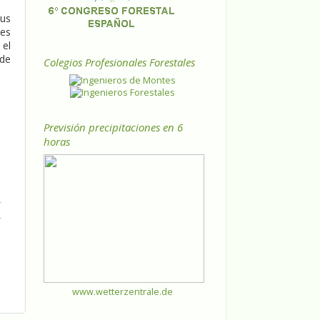
sus
res
 el
 de
Colegios Profesionales Forestales
Previsión precipitaciones en 6
horas
www.wetterzentrale.de