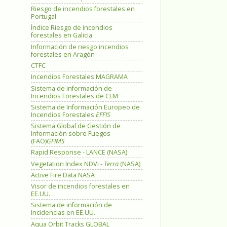
Riesgo de incendios forestales en
Portugal
Índice Riesgo de incendios
forestales en Galicia
Información de riesgo incendios
forestales en Aragón
CTFC
Incendios Forestales MAGRAMA
Sistema de información de
Incendios Forestales de CLM
Sistema de Información Europeo de
Incendios Forestales
EFFIS
Sistema Global de Gestión de
Información sobre Fuegos
(FAO)
GFIMS
Rapid Response - LANCE (NASA)
Vegetation Index NDVI -
Terra
(NASA)
Active Fire Data NASA
Visor de incendios forestales en
EE.UU.
Sistema de información de
Incidencias en EE.UU.
Aqua Orbit Tracks GLOBAL