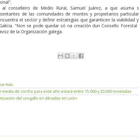
onal".
sta al conselleiro de Medio Rural, Samuel Juárez, a que asuma 
esentantes de las comunidades de montes y propietarios particula
cuentra el sector y definir estrategias que garanticen la viabilidad y
 Galicia. "Non se pode quedar só na creación dun Consello Forestal
tavoz de la Organización galega.
lpe más
 media de corcho para este año estará entre 15.000 y 20.000 toneladas
lonización del urogallo en décadas en León