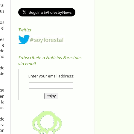
ral
sus
los
 el
Twitter
les
s e
 de
omo
Subscríbete a Noticias Forestales
vía email
 de
 de
Enter your email address:
009
 en
 la
vos
 de
ara
ión