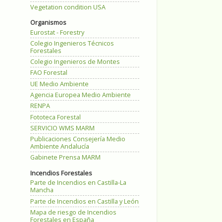
Vegetation condition USA
Organismos
Eurostat - Forestry
Colegio Ingenieros Técnicos
Forestales
Colegio Ingenieros de Montes
FAO Forestal
UE Medio Ambiente
Agencia Europea Medio Ambiente
RENPA
Fototeca Forestal
SERVICIO WMS MARM
Publicaciones Consejería Medio
Ambiente Andalucía
Gabinete Prensa MARM
Incendios Forestales
Parte de Incendios en Castilla-La
Mancha
Parte de Incendios en Castilla y León
Mapa de riesgo de Incendios
Forestales en España