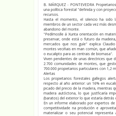
B. MÁRQUEZ - PONTEVEDRA Propietarios y
una política forestal "definida y con proyec
recursos.
Hasta el momento, el silencio ha sido l
miembros de un sector cada vez más desm
abandono del monte.
"Pedímoslle á Xunta orientación en materi
preservar, onde está o futuro da madeira,
mercados que nos guíe" explica Claudio
montes veciñais en man común, que añade q
o eucalipto para as centrais de biomasa".
Viven pendientes de unas directrices que d
2.700 comunidades de montes, que gestio
700.000 propietarios particulares con 1,2 m
Alertas
Los propietarios forestales gallegos al
respecto al año anterior: un 16% en eucal
picado del precio de la madera, mientras 
madera autóctona, lo que justficaría im
(baratos) del exterior lo que estaría detrá
En un informe elaborado por expertos de l
competitividade na produción e aproveit
materializar o seu potencial representa