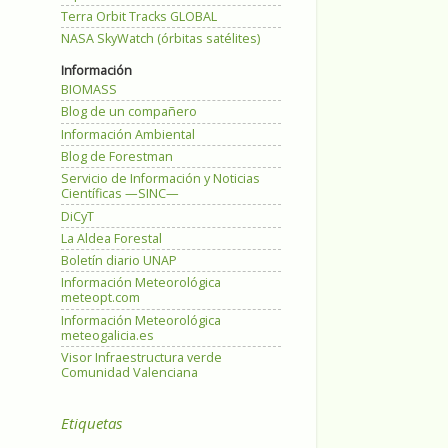
Terra Orbit Tracks GLOBAL
NASA SkyWatch (órbitas satélites)
Información
BIOMASS
Blog de un compañero
Información Ambiental
Blog de Forestman
Servicio de Información y Noticias
Científicas —SINC—
DiCyT
La Aldea Forestal
Boletín diario UNAP
Información Meteorológica
meteopt.com
Información Meteorológica
meteogalicia.es
Visor Infraestructura verde
Comunidad Valenciana
Etiquetas