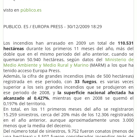
visto en
público.es
PUBLICO. ES / EUROPA PRESS - 30/12/2009 18:29
Los incendios han arrasado en 2009 un total de
110.531
hectáreas
durante los primeros 11 meses del año, más del
doble que en el mismo periodo del año anterior, cuando se
quemaron 50.940 hectáreas, según datos del
Ministerio de
Medio Ambiente y Medio Rural y Marino
(MARM) a los que ha
tenido acceso Europa Press.
Además, la cifra de grandes incendios (más de 500 hectáreas)
registrada en ese periodo, con
33 fuegos
, es varias veces
superior a los seis grandes incendios que se produjeron en
ese periodo de 2008, y
la superficie nacional afectada ha
alcanzado al 0,427%
, mientras que en 2008 se quemó el
0,197% del territorio.
En total, en los 11 primeros meses del año se registraron
15.259 siniestros, cerca del 20% más de los 12.306 registrados
en el año anterior, aunque aproximadamente unos 3.000
menos que la media del decenio.
Del número total de siniestros, 9.752 fueron conatos (menos de
una hectárea) y 5.507 fueron considerados incendios (más de