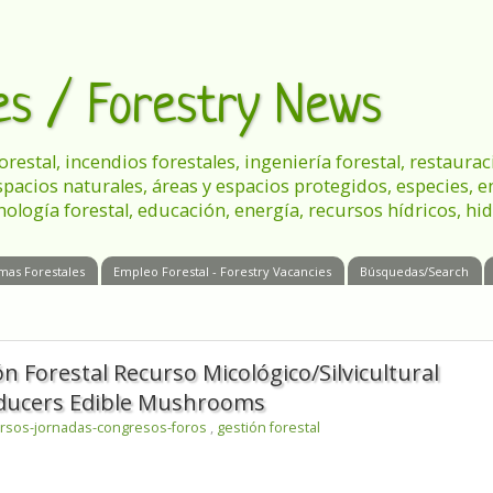
les / Forestry News
 forestal, incendios forestales, ingeniería forestal, restau
spacios naturales, áreas y espacios protegidos, especies, 
nología forestal, educación, energía, recursos hídricos, hid
mas Forestales
Empleo Forestal - Forestry Vacancies
Búsquedas/Search
n Forestal Recurso Micológico/Silvicultural
ducers Edible Mushrooms
rsos-jornadas-congresos-foros
,
gestión forestal