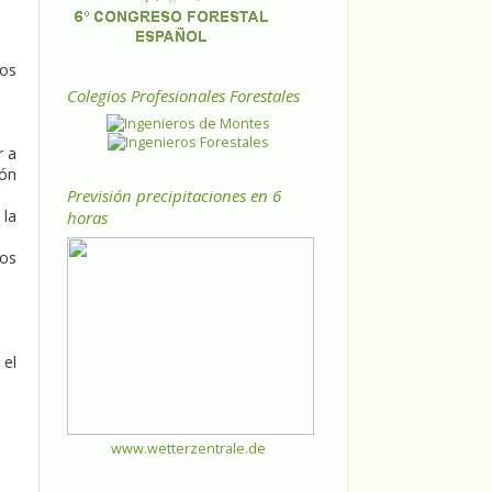
los
Colegios Profesionales Forestales
r a
ión
Previsión precipitaciones en 6
 la
horas
tos
 el
www.wetterzentrale.de