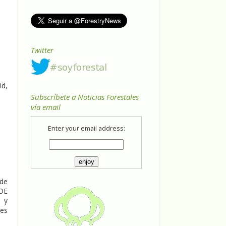
Twitter
id,
Subscríbete a Noticias Forestales
vía email
Enter your email address:
 de
DOE
l y
res