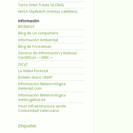
Terra Orbit Tracks GLOBAL
NASA SkyWatch (órbitas satélites)
Información
BIOMASS
Blog de un compañero
Información Ambiental
Blog de Forestman
Servicio de Información y Noticias
Científicas —SINC—
DiCyT
La Aldea Forestal
Boletín diario UNAP
Información Meteorológica
meteopt.com
Información Meteorológica
meteogalicia.es
Visor Infraestructura verde
Comunidad Valenciana
Etiquetas