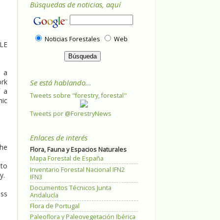
Búsquedas de noticias, aquí
Noticias Forestales
Web
LE
s a
ork
Se está hablando...
f a
Tweets sobre "forestry, forestal"
mic
Tweets por @ForestryNews
Enlaces de interés
the
Flora, Fauna y Espacios Naturales
Mapa Forestal de España
 to
Inventario Forestal Nacional IFN2
y.
IFN3
Documentos Técnicos Junta
ess
Andalucía
Flora de Portugal
Paleoflora y Paleovegetación Ibérica