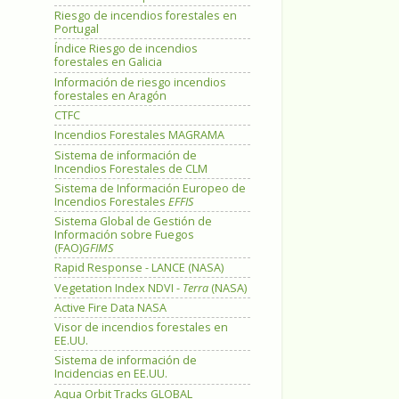
Riesgo de incendios forestales en
Portugal
Índice Riesgo de incendios
forestales en Galicia
Información de riesgo incendios
forestales en Aragón
CTFC
Incendios Forestales MAGRAMA
Sistema de información de
Incendios Forestales de CLM
Sistema de Información Europeo de
Incendios Forestales
EFFIS
Sistema Global de Gestión de
Información sobre Fuegos
(FAO)
GFIMS
Rapid Response - LANCE (NASA)
Vegetation Index NDVI -
Terra
(NASA)
Active Fire Data NASA
Visor de incendios forestales en
EE.UU.
Sistema de información de
Incidencias en EE.UU.
Aqua Orbit Tracks GLOBAL