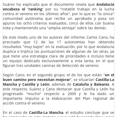
Suárez ha explicado que el documento revela que
Andalucía
encabeza el 'ranking
' por su "notable trabajo en la lucha
contra el veneno en los últimos años", por lo que es "la única"
comunidad autónoma que recibe un aprobado y pasa sin
apuros los ocho criterios evaluados, cinco de ellos con buena
nota y manteniendo una "amplia ventaja" sobre las demás.
De este modo, uno de los autores del informe, Carlos Cano, ha
precisado que 12 de las 17 autonomías han obtenido
resultados "muy bajos" en la evaluación, por lo que Andalucía
duplica o triplica las puntuaciones de algunas de las otras, ya
que tiene una estrategia clara de prioridades e incluso tiene
un equipo dedicado exclusivamente a esta tarea, en el que
figuran tres unidades caninas de detección de veneno.
Según Cano, en el segundo grupo, el de los que están "
en el
buen camino pero necesitan mejorar
", se situarían
Castilla-La
Mancha y Castilla y León
, además de
Cataluña y Baleares
. A
este respecto, Suárez y Cano destacan que Castilla y León ha
progresado "mucho" respecto a 2009 y le ha dado un
importante impulso a la elaboración del Plan regional de
acción contra el veneno.
En el caso de
Castilla-La Mancha
, el estudio concluye que se