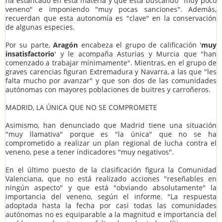
ha estancado en esta materia y que está buscando "muy poco
veneno" e imponiendo "muy pocas sanciones". Además,
recuerdan que esta autonomía es "clave" en la conservación
de algunas especies.
Por su parte,
Aragón
encabeza el grupo de calificación '
muy
insatisfactorio
' y le acompaña Asturias y Murcia que "han
comenzado a trabajar mínimamente". Mientras, en el grupo de
graves carencias figuran Extremadura y Navarra, a las que "les
falta mucho por avanzar" y que son dos de las comunidades
autónomas con mayores poblaciones de buitres y carroñeros.
MADRID, LA ÚNICA QUE NO SE COMPROMETE
Asimismo, han denunciado que Madrid tiene una situación
"muy llamativa" porque es "la única" que no se ha
comprometido a realizar un plan regional de lucha contra el
veneno, pese a tener indicadores "muy negativos".
En el último puesto de la clasificación figura la Comunidad
Valenciana, que no está realizado acciones "reseñables en
ningún aspecto" y que está "obviando absolutamente" la
importancia del veneno, según el informe. "La respuesta
adoptada hasta la fecha por casi todas las comunidades
autónomas no es equiparable a la magnitud e importancia del