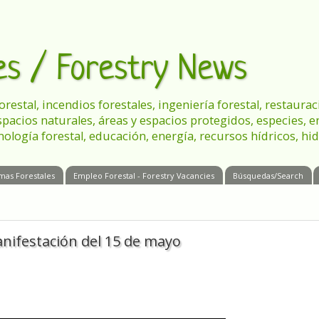
les / Forestry News
 forestal, incendios forestales, ingeniería forestal, restau
spacios naturales, áreas y espacios protegidos, especies, 
nología forestal, educación, energía, recursos hídricos, hid
mas Forestales
Empleo Forestal - Forestry Vacancies
Búsquedas/Search
nifestación del 15 de mayo