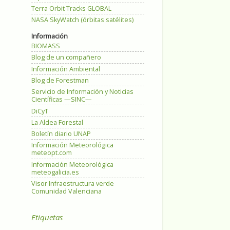
Terra Orbit Tracks GLOBAL
NASA SkyWatch (órbitas satélites)
Información
BIOMASS
Blog de un compañero
Información Ambiental
Blog de Forestman
Servicio de Información y Noticias
Científicas —SINC—
DiCyT
La Aldea Forestal
Boletín diario UNAP
Información Meteorológica
meteopt.com
Información Meteorológica
meteogalicia.es
Visor Infraestructura verde
Comunidad Valenciana
Etiquetas