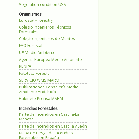
Vegetation condition USA
Organismos
Eurostat - Forestry
Colegio Ingenieros Técnicos
Forestales
Colegio Ingenieros de Montes
FAO Forestal
UE Medio Ambiente
Agencia Europea Medio Ambiente
RENPA
Fototeca Forestal
SERVICIO WMS MARM
Publicaciones Consejería Medio
Ambiente Andalucía
Gabinete Prensa MARM
Incendios Forestales
Parte de Incendios en Castilla-La
Mancha
Parte de Incendios en Castilla y León
Mapa de riesgo de Incendios
Forestales en España