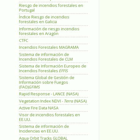
Riesgo de incendios forestales en
Portugal
Índice Riesgo de incendios
forestales en Galicia
Información de riesgo incendios
forestales en Aragón
CTFC
Incendios Forestales MAGRAMA
Sistema de información de
Incendios Forestales de CLM
Sistema de Información Europeo de
Incendios Forestales
EFFIS
Sistema Global de Gestión de
Información sobre Fuegos
(FAO)
GFIMS
Rapid Response - LANCE (NASA)
Vegetation Index NDVI -
Terra
(NASA)
Active Fire Data NASA
Visor de incendios forestales en
EE.UU.
Sistema de información de
Incidencias en EE.UU.
Aqua Orbit Tracks GLOBAL