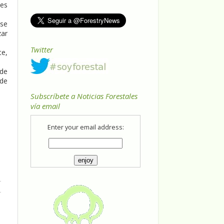
tes
 se
zar
Twitter
te,
 de
 de
Subscríbete a Noticias Forestales
vía email
Enter your email address: