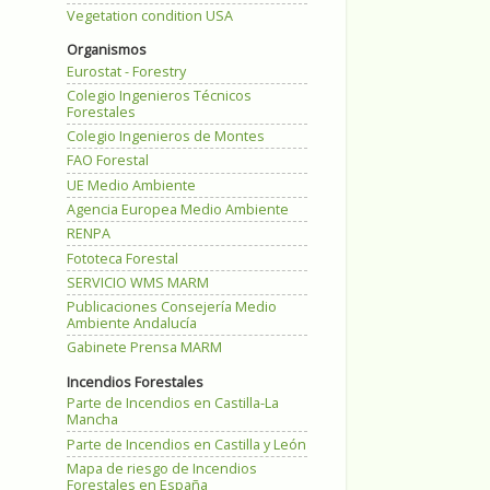
Vegetation condition USA
Organismos
Eurostat - Forestry
Colegio Ingenieros Técnicos
Forestales
Colegio Ingenieros de Montes
FAO Forestal
UE Medio Ambiente
Agencia Europea Medio Ambiente
RENPA
Fototeca Forestal
SERVICIO WMS MARM
Publicaciones Consejería Medio
Ambiente Andalucía
Gabinete Prensa MARM
Incendios Forestales
Parte de Incendios en Castilla-La
Mancha
Parte de Incendios en Castilla y León
Mapa de riesgo de Incendios
Forestales en España