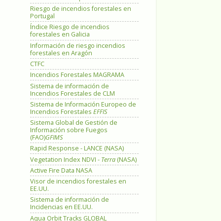
Riesgo de incendios forestales en
Portugal
Índice Riesgo de incendios
forestales en Galicia
Información de riesgo incendios
forestales en Aragón
CTFC
Incendios Forestales MAGRAMA
Sistema de información de
Incendios Forestales de CLM
Sistema de Información Europeo de
Incendios Forestales
EFFIS
Sistema Global de Gestión de
Información sobre Fuegos
(FAO)
GFIMS
Rapid Response - LANCE (NASA)
Vegetation Index NDVI -
Terra
(NASA)
Active Fire Data NASA
Visor de incendios forestales en
EE.UU.
Sistema de información de
Incidencias en EE.UU.
Aqua Orbit Tracks GLOBAL