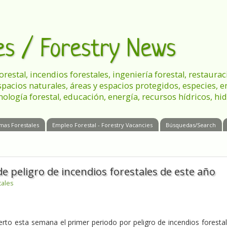
les / Forestry News
 forestal, incendios forestales, ingeniería forestal, restau
spacios naturales, áreas y espacios protegidos, especies, 
nología forestal, educación, energía, recursos hídricos, hid
mas Forestales
Empleo Forestal - Forestry Vacancies
Búsquedas/Search
de peligro de incendios forestales de este año
tales
ierto esta semana el primer periodo por peligro de incendios foresta