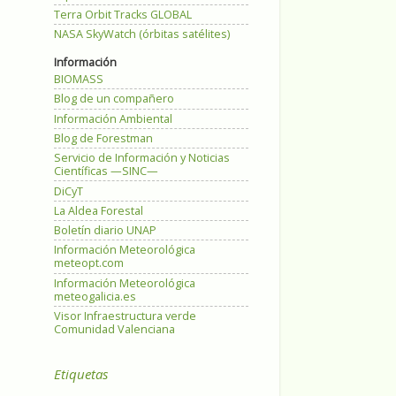
Terra Orbit Tracks GLOBAL
NASA SkyWatch (órbitas satélites)
Información
BIOMASS
Blog de un compañero
Información Ambiental
Blog de Forestman
Servicio de Información y Noticias
Científicas —SINC—
DiCyT
La Aldea Forestal
Boletín diario UNAP
Información Meteorológica
meteopt.com
Información Meteorológica
meteogalicia.es
Visor Infraestructura verde
Comunidad Valenciana
Etiquetas