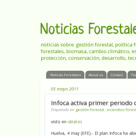
Noticias Foresta
noticias sobre: gestión forestal, política
forestales, biomasa, cambio climático, e
protección, conservación, desarrollo, tec
Noticias Forestales
About us
Contact
Te
05 mayo 2011
Infoca activa primer periodo 
Etiquetado en
:
gestión forestal
,
incendios fores
visto en
ideal.es
Huelva, 4 may (EFE).- El plan Infoca ha ab