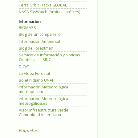
Terra Orbit Tracks GLOBAL
NASA SkyWatch (órbitas satélites)
Información
BIOMASS
Blog de un compañero
Información Ambiental
Blog de Forestman
Servicio de Información y Noticias
Científicas —SINC—
DiCyT
La Aldea Forestal
Boletín diario UNAP
Información Meteorológica
meteopt.com
Información Meteorológica
meteogalicia.es
Visor Infraestructura verde
Comunidad Valenciana
Etiquetas