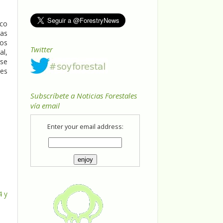
ico
ras
sos
Twitter
al,
ese
 es
Subscríbete a Noticias Forestales
vía email
Enter your email address:
4 y