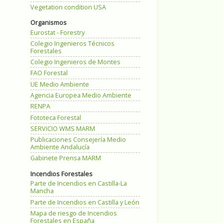
Vegetation condition USA
Organismos
Eurostat - Forestry
Colegio Ingenieros Técnicos
Forestales
Colegio Ingenieros de Montes
FAO Forestal
UE Medio Ambiente
Agencia Europea Medio Ambiente
RENPA
Fototeca Forestal
SERVICIO WMS MARM
Publicaciones Consejería Medio
Ambiente Andalucía
Gabinete Prensa MARM
Incendios Forestales
Parte de Incendios en Castilla-La
Mancha
Parte de Incendios en Castilla y León
Mapa de riesgo de Incendios
Forestales en España