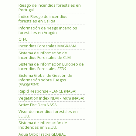
Riesgo de incendios forestales en
Portugal
Índice Riesgo de incendios
forestales en Galicia
Información de riesgo incendios
forestales en Aragón
CTFC
Incendios Forestales MAGRAMA
Sistema de información de
Incendios Forestales de CLM
Sistema de Información Europeo de
Incendios Forestales
EFFIS
Sistema Global de Gestión de
Información sobre Fuegos
(FAO)
GFIMS
Rapid Response - LANCE (NASA)
Vegetation Index NDVI -
Terra
(NASA)
Active Fire Data NASA
Visor de incendios forestales en
EE.UU.
Sistema de información de
Incidencias en EE.UU.
Aqua Orbit Tracks GLOBAL