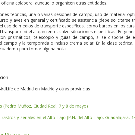
 oficina colabora, aunque lo organicen otras entidades.
iones teóricas, una o varias sesiones de campo, uso de material ópt
so y aves en general y certificado se asistencia (debe solicitarse t
 el uso de medios de transporte específicos, como barcos en los cur
transporte ni el alojamiento, salvo situaciones específicas. En gener
con prismáticos, telescopio y guías de campo, si se dispone de 
l campo y la temporada e incluso crema solar. En la clase teórica,
 cuaderno para tomar alguna nota.
1
ación
irdLife de Madrid en Madrid y otras provincias
cas (Pedro Muñoz, Ciudad Real, 7 y 8 de mayo)
 rastros y señales en el Alto Tajo (P.N. del Alto Tajo, Guadalajara, 1
4 y 15 de mayo)