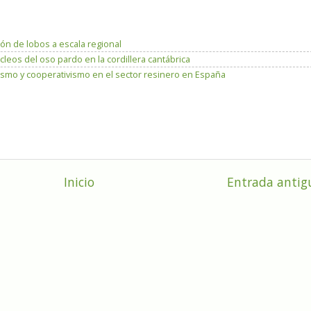
ón de lobos a escala regional
leos del oso pardo en la cordillera cantábrica
ismo y cooperativismo en el sector resinero en España
Inicio
Entrada antig