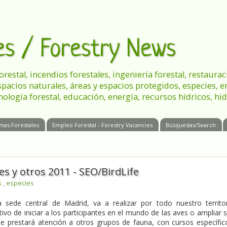
les / Forestry News
 forestal, incendios forestales, ingeniería forestal, restau
spacios naturales, áreas y espacios protegidos, especies, 
nología forestal, educación, energía, recursos hídricos, hid
mas Forestales
Empleo Forestal - Forestry Vacancies
Búsquedas/Search
es y otros 2011 - SEO/BirdLife
s
,
especies
a sede central de Madrid, va a realizar por todo nuestro territo
tivo de iniciar a los participantes en el mundo de las aves o ampliar 
 prestará atención a otros grupos de fauna, con cursos específic