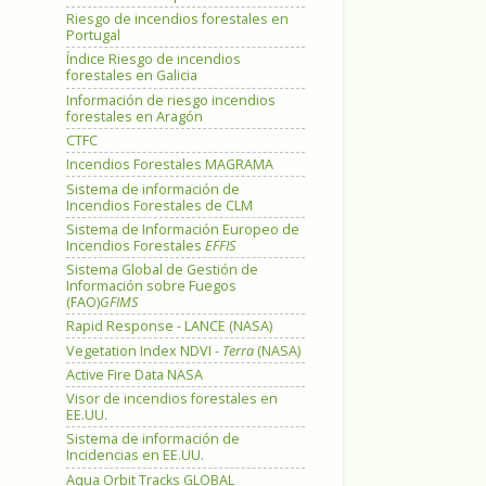
Riesgo de incendios forestales en
Portugal
Índice Riesgo de incendios
forestales en Galicia
Información de riesgo incendios
forestales en Aragón
CTFC
Incendios Forestales MAGRAMA
Sistema de información de
Incendios Forestales de CLM
Sistema de Información Europeo de
Incendios Forestales
EFFIS
Sistema Global de Gestión de
Información sobre Fuegos
(FAO)
GFIMS
Rapid Response - LANCE (NASA)
Vegetation Index NDVI -
Terra
(NASA)
Active Fire Data NASA
Visor de incendios forestales en
EE.UU.
Sistema de información de
Incidencias en EE.UU.
Aqua Orbit Tracks GLOBAL