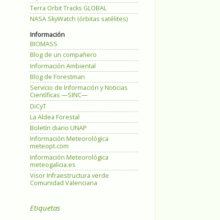
Terra Orbit Tracks GLOBAL
NASA SkyWatch (órbitas satélites)
Información
BIOMASS
Blog de un compañero
Información Ambiental
Blog de Forestman
Servicio de Información y Noticias
Científicas —SINC—
DiCyT
La Aldea Forestal
Boletín diario UNAP
Información Meteorológica
meteopt.com
Información Meteorológica
meteogalicia.es
Visor Infraestructura verde
Comunidad Valenciana
Etiquetas