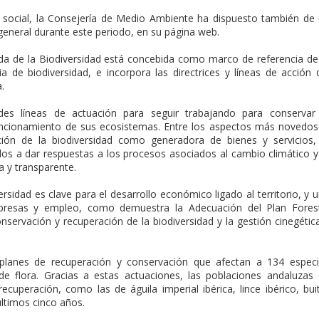
n social, la Consejería de Medio Ambiente ha dispuesto también de
general durante este periodo, en su página web.
da de la Biodiversidad está concebida como marco de referencia de
a de biodiversidad, e incorpora las directrices y líneas de acción 
.
es líneas de actuación para seguir trabajando para conservar
funcionamiento de sus ecosistemas. Entre los aspectos más novedo
ión de la biodiversidad como generadora de bienes y servicios,
idos a dar respuestas a los procesos asociados al cambio climático y
a y transparente.
rsidad es clave para el desarrollo económico ligado al territorio, y 
presas y empleo, como demuestra la Adecuación del Plan Fores
servación y recuperación de la biodiversidad y la gestión cinegétic
planes de recuperación y conservación que afectan a 134 espec
 de flora. Gracias a estas actuaciones, las poblaciones andaluzas
uperación, como las de águila imperial ibérica, lince ibérico, bui
últimos cinco años.