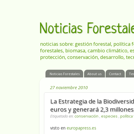
Noticias Foresta
noticias sobre: gestión forestal, política
forestales, biomasa, cambio climático, e
protección, conservación, desarrollo, tec
Noticias Forestales
About us
Contact
Te
27 noviembre 2010
La Estrategia de la Biodivers
euros y generará 2,3 millones
Etiquetado en
:
conservación
,
especies
,
política
visto en
europapress.es