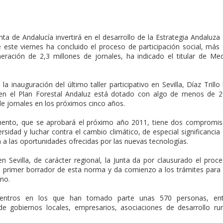
a de Andalucía invertirá en el desarrollo de la Estrategia Andaluza
e este viernes ha concluido el proceso de participación social, más
ración de 2,3 millones de jornales, ha indicado el titular de Me
a inauguración del último taller participativo en Sevilla, Díaz Trillo
en el Plan Forestal Andaluz está dotado con algo de menos de 
de jornales en los próximos cinco años.
mento, que se aprobará el próximo año 2011, tiene dos compromi
rsidad y luchar contra el cambio climático, de especial significancia
n a las oportunidades ofrecidas por las nuevas tecnologías.
n Sevilla, de carácter regional, la Junta da por clausurado el proc
del primer borrador de esta norma y da comienzo a los trámites para
no.
uentros en los que han tomado parte unas 570 personas, ent
de gobiernos locales, empresarios, asociaciones de desarrollo rur