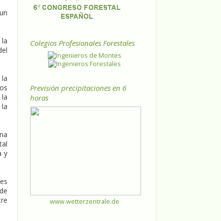
 un
 la
Colegios Profesionales Forestales
del
 la
Previsión precipitaciones en 6
sos
 la
horas
 la
una
tal
a y
ies
 de
tre
www.wetterzentrale.de