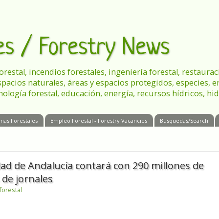
les / Forestry News
 forestal, incendios forestales, ingeniería forestal, restau
spacios naturales, áreas y espacios protegidos, especies, 
nología forestal, educación, energía, recursos hídricos, hid
mas Forestales
Empleo Forestal - Forestry Vacancies
Búsquedas/Search
idad de Andalucía contará con 290 millones de
 de jornales
 forestal