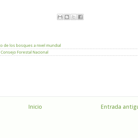
to de los bosques a nivel mundial
n Consejo Forestal Nacional
Inicio
Entrada antig