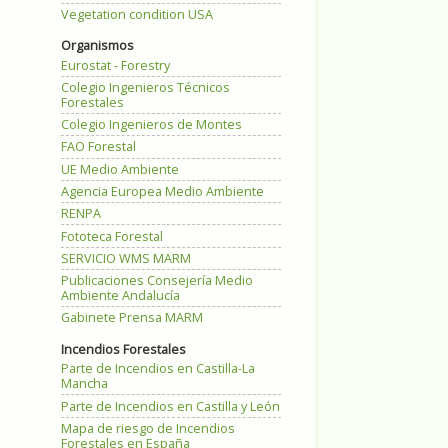
Vegetation condition USA
Organismos
Eurostat - Forestry
Colegio Ingenieros Técnicos
Forestales
Colegio Ingenieros de Montes
FAO Forestal
UE Medio Ambiente
Agencia Europea Medio Ambiente
RENPA
Fototeca Forestal
SERVICIO WMS MARM
Publicaciones Consejería Medio
Ambiente Andalucía
Gabinete Prensa MARM
Incendios Forestales
Parte de Incendios en Castilla-La
Mancha
Parte de Incendios en Castilla y León
Mapa de riesgo de Incendios
Forestales en España