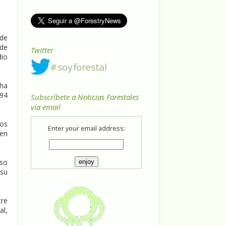
 de
 de
Twitter
dio
 ha
294
Subscríbete a Noticias Forestales
vía email
sos
Enter your email address:
 en
eso
 su
re
al,