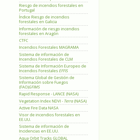
Riesgo de incendios forestales en
Portugal
Índice Riesgo de incendios
forestales en Galicia
Información de riesgo incendios
forestales en Aragón
CTFC
Incendios Forestales MAGRAMA
Sistema de información de
Incendios Forestales de CLM
Sistema de Información Europeo de
Incendios Forestales
EFFIS
Sistema Global de Gestión de
Información sobre Fuegos
(FAO)
GFIMS
Rapid Response - LANCE (NASA)
Vegetation Index NDVI -
Terra
(NASA)
Active Fire Data NASA
Visor de incendios forestales en
EE.UU.
Sistema de información de
Incidencias en EE.UU.
Aqua Orbit Tracks GLOBAL