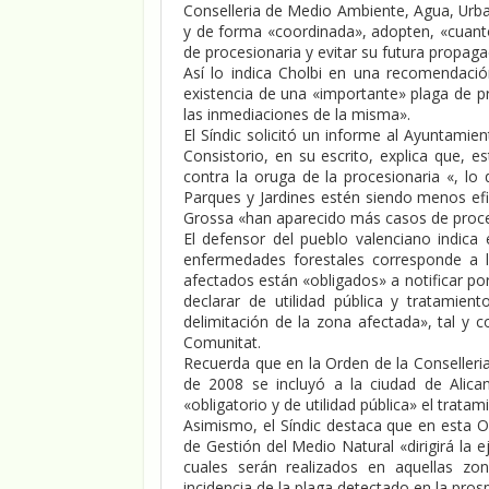
Conselleria de Medio Ambiente, Agua, Urba
y de forma «coordinada», adopten, «cuanto
de procesionaria y evitar su futura propaga
Así lo indica Cholbi en una recomendaci
existencia de una «importante» plaga de p
las inmediaciones de la misma».
El Síndic solicitó un informe al Ayuntamien
Consistorio, en su escrito, explica que, 
contra la oruga de la procesionaria «, lo
Parques y Jardines estén siendo menos ef
Grossa «han aparecido más casos de proces
El defensor del pueblo valenciano indica
enfermedades forestales corresponde a la
afectados están «obligados» a notificar po
declarar de utilidad pública y tratamien
delimitación de la zona afectada», tal y 
Comunitat.
Recuerda que en la Orden de la Conseller
de 2008 se incluyó a la ciudad de Alica
«obligatorio y de utilidad pública» el tratam
Asimismo, el Síndic destaca que en esta O
de Gestión del Medio Natural «dirigirá la
cuales serán realizados en aquellas zon
incidencia de la plaga detectado en la prosp