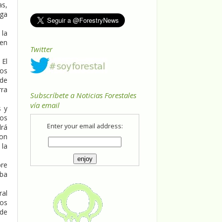
as,
aga
 la
 en
Twitter
 El
tos
 de
rra
Subscríbete a Noticias Forestales
vía email
s y
nos
Enter your email address:
drá
con
 la
bre
aba
ral
los
 de