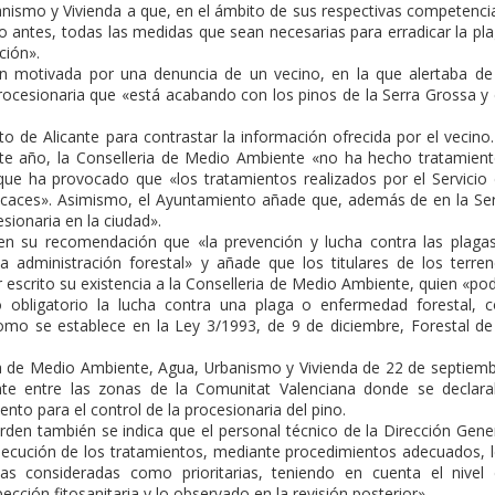
nismo y Vivienda a que, en el ámbito de sus respectivas competenci
 antes, todas las medidas que sean necesarias para erradicar la pl
ción».
ón motivada por una denuncia de un vecino, en la que alertaba de
rocesionaria que «está acabando con los pinos de la Serra Grossa y
to de Alicante para contrastar la información ofrecida por el vecino.
este año, la Conselleria de Medio Ambiente «no ha hecho tratamien
 que ha provocado que «los tratamientos realizados por el Servicio
icaces». Asimismo, el Ayuntamiento añade que, además de en la Se
ionaria en la ciudad».
 en su recomendación que «la prevención y lucha contra las plaga
 administración forestal» y añade que los titulares de los terre
r escrito su existencia a la Conselleria de Medio Ambiente, quien «po
to obligatorio la lucha contra una plaga o enfermedad forestal, 
como se establece en la Ley 3/1993, de 9 de diciembre, Forestal de
ia de Medio Ambiente, Agua, Urbanismo y Vivienda de 22 de septiem
nte entre las zonas de la Comunitat Valenciana donde se declar
iento para el control de la procesionaria del pino.
rden también se indica que el personal técnico de la Dirección Gene
 ejecución de los tratamientos, mediante procedimientos adecuados, 
as consideradas como prioritarias, teniendo en cuenta el nivel
ección fitosanitaria y lo observado en la revisión posterior».