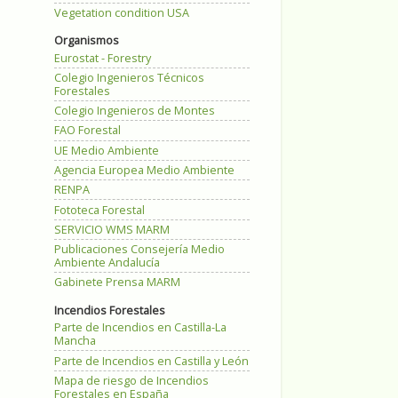
Vegetation condition USA
Organismos
Eurostat - Forestry
Colegio Ingenieros Técnicos
Forestales
Colegio Ingenieros de Montes
FAO Forestal
UE Medio Ambiente
Agencia Europea Medio Ambiente
RENPA
Fototeca Forestal
SERVICIO WMS MARM
Publicaciones Consejería Medio
Ambiente Andalucía
Gabinete Prensa MARM
Incendios Forestales
Parte de Incendios en Castilla-La
Mancha
Parte de Incendios en Castilla y León
Mapa de riesgo de Incendios
Forestales en España