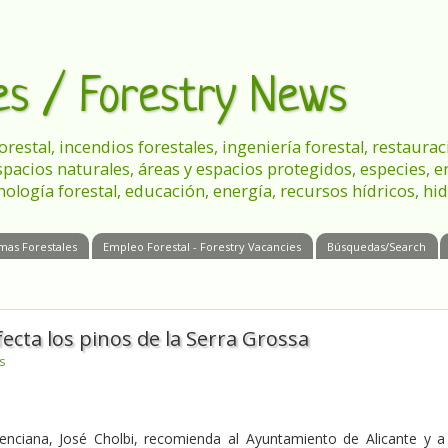
les / Forestry News
 forestal, incendios forestales, ingeniería forestal, restau
spacios naturales, áreas y espacios protegidos, especies, 
nología forestal, educación, energía, recursos hídricos, hid
mas Forestales
Empleo Forestal - Forestry Vacancies
Búsquedas/Search
ecta los pinos de la Serra Grossa
s
enciana, José Cholbi, recomienda al Ayuntamiento de Alicante y a