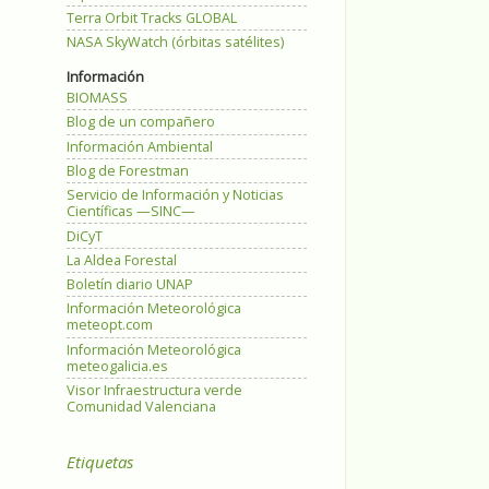
Terra Orbit Tracks GLOBAL
NASA SkyWatch (órbitas satélites)
Información
BIOMASS
Blog de un compañero
Información Ambiental
Blog de Forestman
Servicio de Información y Noticias
Científicas —SINC—
DiCyT
La Aldea Forestal
Boletín diario UNAP
Información Meteorológica
meteopt.com
Información Meteorológica
meteogalicia.es
Visor Infraestructura verde
Comunidad Valenciana
Etiquetas