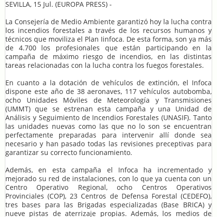
SEVILLA, 15 Jul. (EUROPA PRESS) -
La Consejería de Medio Ambiente garantizó hoy la lucha contra
los incendios forestales a través de los recursos humanos y
técnicos que moviliza el Plan Iinfoca. De esta forma, son ya más
de 4.700 los profesionales que están participando en la
campaña de máximo riesgo de incendios, en las distintas
tareas relacionadas con la lucha contra los fuegos forestales.
En cuanto a la dotación de vehículos de extinción, el Infoca
dispone este año de 38 aeronaves, 117 vehículos autobomba,
ocho Unidades Móviles de Meteorología y Transmisiones
(UMMT) que se estrenan esta campaña y una Unidad de
Análisis y Seguimiento de Incendios Forestales (UNASIF). Tanto
las unidades nuevas como las que no lo son se encuentran
perfectamente preparadas para intervenir allí donde sea
necesario y han pasado todas las revisiones preceptivas para
garantizar su correcto funcionamiento.
Además, en esta campaña el Infoca ha incrementado y
mejorado su red de instalaciones, con lo que ya cuenta con un
Centro Operativo Regional, ocho Centros Operativos
Provinciales (COP), 23 Centros de Defensa Forestal (CEDEFO),
tres bases para las Brigadas especializadas (Base BRICA) y
nueve pistas de aterrizaje propias. Además, los medios de