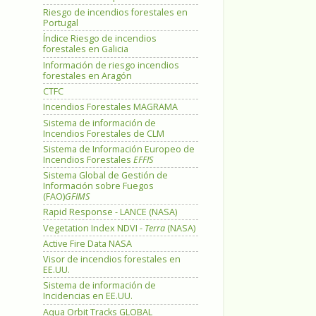
Riesgo de incendios forestales en
Portugal
Índice Riesgo de incendios
forestales en Galicia
Información de riesgo incendios
forestales en Aragón
CTFC
Incendios Forestales MAGRAMA
Sistema de información de
Incendios Forestales de CLM
Sistema de Información Europeo de
Incendios Forestales
EFFIS
Sistema Global de Gestión de
Información sobre Fuegos
(FAO)
GFIMS
Rapid Response - LANCE (NASA)
Vegetation Index NDVI -
Terra
(NASA)
Active Fire Data NASA
Visor de incendios forestales en
EE.UU.
Sistema de información de
Incidencias en EE.UU.
Aqua Orbit Tracks GLOBAL