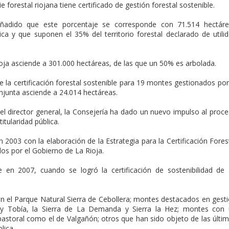
e forestal riojana tiene certificado de gestión forestal sostenible.
añadido que este porcentaje se corresponde con 71.514 hectár
ica y que suponen el 35% del territorio forestal declarado de utili
ioja asciende a 301.000 hectáreas, de las que un 50% es arbolada.
la certificación forestal sostenible para 19 montes gestionados por
junta asciende a 24.014 hectáreas.
 el director general, la Consejería ha dado un nuevo impulso al proc
itularidad pública.
 2003 con la elaboración de la Estrategia para la Certificación Fores
dos por el Gobierno de La Rioja.
e en 2007, cuando se logró la certificación de sostenibilidad de
án el Parque Natural Sierra de Cebollera; montes destacados en gest
y Tobía, la Sierra de La Demanda y Sierra la Hez; montes con
storal como el de Valgañón; otros que han sido objeto de las últi
lica.