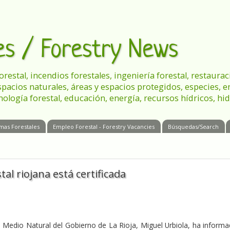
les / Forestry News
 forestal, incendios forestales, ingeniería forestal, restau
spacios naturales, áreas y espacios protegidos, especies, 
nología forestal, educación, energía, recursos hídricos, hid
mas Forestales
Empleo Forestal - Forestry Vacancies
Búsquedas/Search
tal riojana está certificada
 de Medio Natural del Gobierno de La Rioja, Miguel Urbiola, ha inform