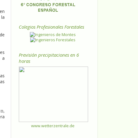
 en
 la
Colegios Profesionales Forestales
 de
 es
Previsión precipitaciones en 6
a a
horas
las
las
to,
ra
www.wetterzentrale.de