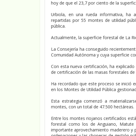
hoy de que el 23,7 por ciento de la superfici
Urbiola, en una rueda informativa, ha 
repartidas por 55 montes de utilidad públ
pública.
Actualmente, la superficie forestal de La R
La Consejería ha conseguido recientemente 
Comunidad Autónoma y cuya superficie con
Con esta nueva certificación, ha explicado
de certificación de las masas forestales de t
Ha recordado que este proceso se inició en
en los Montes de Utilidad Pública gestiona
Esta estrategia comenzó a materializars
montes, con un total de 47.500 hectáreas.
Entre los montes riojanos certificados est
forestal como los de Anguiano, Matute 
importante aprovechamiento maderero y pa
ordenaciones y las choperas de gestión púb