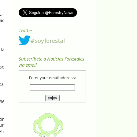
eas
dad
Twitter
 la
Subscríbete a Noticias Forestales
vía email
eso
Enter your email address:
tal
 36
ión
 un
mas