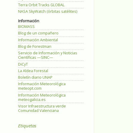
Terra Orbit Tracks GLOBAL
NASA SkyWatch (órbitas satélites)
Información
BIOMASS
Blog de un compañero
Información Ambiental
Blog de Forestman
Servicio de Información y Noticias
Científicas —SINC—
DiCyT
La Aldea Forestal
Boletín diario UNAP
Información Meteorológica
meteopt.com
Información Meteorológica
meteogalicia.es
Visor Infraestructura verde
Comunidad Valenciana
Etiquetas