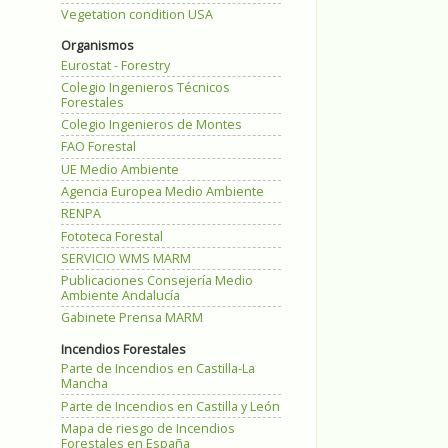
Vegetation condition USA
Organismos
Eurostat - Forestry
Colegio Ingenieros Técnicos
Forestales
Colegio Ingenieros de Montes
FAO Forestal
UE Medio Ambiente
Agencia Europea Medio Ambiente
RENPA
Fototeca Forestal
SERVICIO WMS MARM
Publicaciones Consejería Medio
Ambiente Andalucía
Gabinete Prensa MARM
Incendios Forestales
Parte de Incendios en Castilla-La
Mancha
Parte de Incendios en Castilla y León
Mapa de riesgo de Incendios
Forestales en España