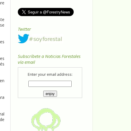
ure
ste
 se
Twitter
res
Subscríbete a Noticias Forestales
ses
vía email
vés
Enter your email address:
 en
ara
ral
 de