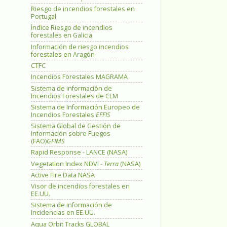
Riesgo de incendios forestales en
Portugal
Índice Riesgo de incendios
forestales en Galicia
Información de riesgo incendios
forestales en Aragón
CTFC
Incendios Forestales MAGRAMA
Sistema de información de
Incendios Forestales de CLM
Sistema de Información Europeo de
Incendios Forestales
EFFIS
Sistema Global de Gestión de
Información sobre Fuegos
(FAO)
GFIMS
Rapid Response - LANCE (NASA)
Vegetation Index NDVI -
Terra
(NASA)
Active Fire Data NASA
Visor de incendios forestales en
EE.UU.
Sistema de información de
Incidencias en EE.UU.
Aqua Orbit Tracks GLOBAL