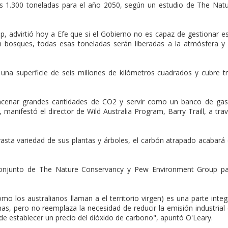
s 1.300 toneladas para el año 2050, según un estudio de The Nat
, advirtió hoy a Efe que si el Gobierno no es capaz de gestionar e
 bosques, todas esas toneladas serán liberadas a la atmósfera y
e una superficie de seis millones de kilómetros cuadrados y cubre t
acenar grandes cantidades de CO2 y servir como un banco de ga
 manifestó el director de Wild Australia Program, Barry Traill, a tra
vasta variedad de sus plantas y árboles, el carbón atrapado acabará
conjunto de The Nature Conservancy y Pew Environment Group p
mo los australianos llaman a el territorio virgen) es una parte integ
nas, pero no reemplaza la necesidad de reducir la emisión industrial
de establecer un precio del dióxido de carbono", apuntó O'Leary.