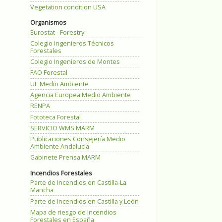
Vegetation condition USA
Organismos
Eurostat - Forestry
Colegio Ingenieros Técnicos
Forestales
Colegio Ingenieros de Montes
FAO Forestal
UE Medio Ambiente
Agencia Europea Medio Ambiente
RENPA
Fototeca Forestal
SERVICIO WMS MARM
Publicaciones Consejería Medio
Ambiente Andalucía
Gabinete Prensa MARM
Incendios Forestales
Parte de Incendios en Castilla-La
Mancha
Parte de Incendios en Castilla y León
Mapa de riesgo de Incendios
Forestales en España