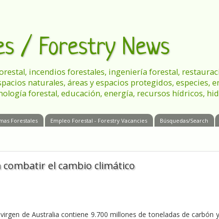
les / Forestry News
 forestal, incendios forestales, ingeniería forestal, restau
spacios naturales, áreas y espacios protegidos, especies, 
nología forestal, educación, energía, recursos hídricos, hid
mas Forestales
Empleo Forestal - Forestry Vacancies
Búsquedas/Search
a combatir el cambio climático
l
rio virgen de Australia contiene 9.700 millones de toneladas de carbón y