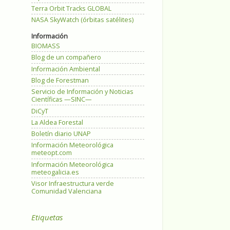
Terra Orbit Tracks GLOBAL
NASA SkyWatch (órbitas satélites)
Información
BIOMASS
Blog de un compañero
Información Ambiental
Blog de Forestman
Servicio de Información y Noticias
Científicas —SINC—
DiCyT
La Aldea Forestal
Boletín diario UNAP
Información Meteorológica
meteopt.com
Información Meteorológica
meteogalicia.es
Visor Infraestructura verde
Comunidad Valenciana
Etiquetas