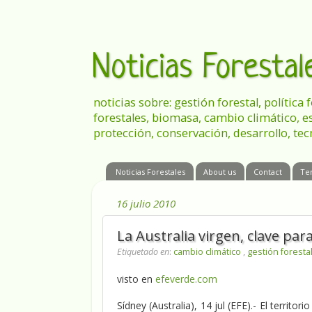
Noticias Foresta
noticias sobre: gestión forestal, política
forestales, biomasa, cambio climático, e
protección, conservación, desarrollo, tec
Noticias Forestales
About us
Contact
Te
16 julio 2010
La Australia virgen, clave par
Etiquetado en
:
cambio climático
,
gestión foresta
visto en
efeverde.com
Sídney (Australia), 14 jul (EFE).- El territo