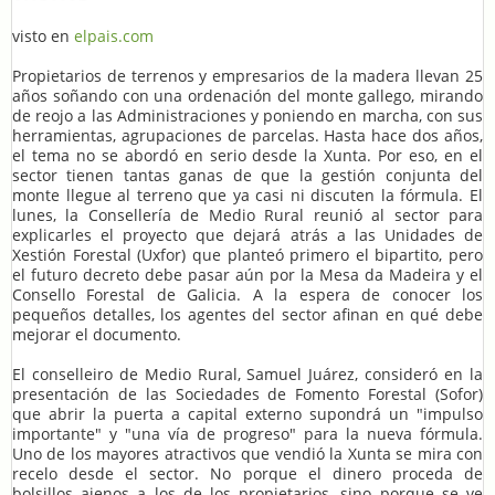
visto en
elpais.com
Propietarios de terrenos y empresarios de la madera llevan 25
años soñando con una ordenación del monte gallego, mirando
de reojo a las Administraciones y poniendo en marcha, con sus
herramientas, agrupaciones de parcelas. Hasta hace dos años,
el tema no se abordó en serio desde la Xunta. Por eso, en el
sector tienen tantas ganas de que la gestión conjunta del
monte llegue al terreno que ya casi ni discuten la fórmula. El
lunes, la Consellería de Medio Rural reunió al sector para
explicarles el proyecto que dejará atrás a las Unidades de
Xestión Forestal (Uxfor) que planteó primero el bipartito, pero
el futuro decreto debe pasar aún por la Mesa da Madeira y el
Consello Forestal de Galicia. A la espera de conocer los
pequeños detalles, los agentes del sector afinan en qué debe
mejorar el documento.
El conselleiro de Medio Rural, Samuel Juárez, consideró en la
presentación de las Sociedades de Fomento Forestal (Sofor)
que abrir la puerta a capital externo supondrá un "impulso
importante" y "una vía de progreso" para la nueva fórmula.
Uno de los mayores atractivos que vendió la Xunta se mira con
recelo desde el sector. No porque el dinero proceda de
bolsillos ajenos a los de los propietarios, sino porque se ve