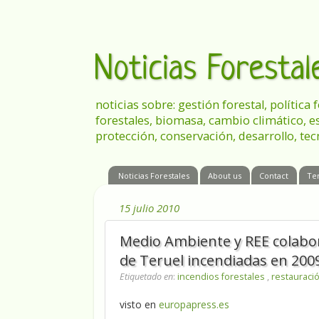
Noticias Foresta
noticias sobre: gestión forestal, política
forestales, biomasa, cambio climático, e
protección, conservación, desarrollo, tec
Noticias Forestales
About us
Contact
Te
15 julio 2010
Medio Ambiente y REE colabora
de Teruel incendiadas en 200
Etiquetado en
:
incendios forestales
,
restauració
visto en
europapress.es