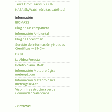
Terra Orbit Tracks GLOBAL
NASA SkyWatch (órbitas satélites)
Información
BIOMASS
Blog de un compañero
Información Ambiental
Blog de Forestman
Servicio de Información y Noticias
Científicas —SINC—
DiCyT
La Aldea Forestal
Boletín diario UNAP
Información Meteorológica
meteopt.com
Información Meteorológica
meteogalicia.es
Visor Infraestructura verde
Comunidad Valenciana
Etiquetas