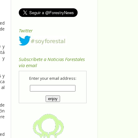
Red
 de
Twitter
0 y
stá
s y
Subscríbete a Noticias Forestales
vía email
s y
Enter your email address:
ica
 al
 de
gón
ere
Red