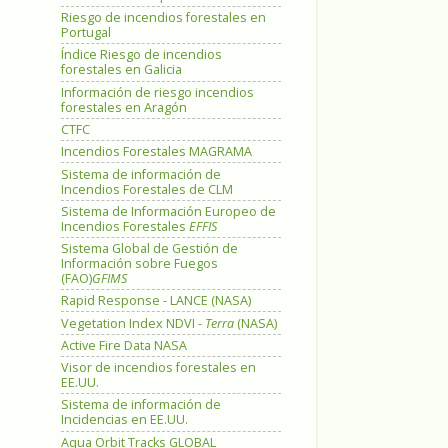
Riesgo de incendios forestales en
Portugal
Índice Riesgo de incendios
forestales en Galicia
Información de riesgo incendios
forestales en Aragón
CTFC
Incendios Forestales MAGRAMA
Sistema de información de
Incendios Forestales de CLM
Sistema de Información Europeo de
Incendios Forestales
EFFIS
Sistema Global de Gestión de
Información sobre Fuegos
(FAO)
GFIMS
Rapid Response - LANCE (NASA)
Vegetation Index NDVI -
Terra
(NASA)
Active Fire Data NASA
Visor de incendios forestales en
EE.UU.
Sistema de información de
Incidencias en EE.UU.
Aqua Orbit Tracks GLOBAL