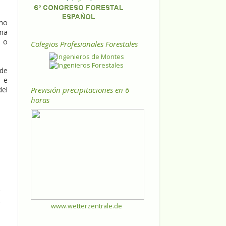
omo
una
s o
Colegios Profesionales Forestales
 de
o e
Previsión precipitaciones en 6
del
horas
www.wetterzentrale.de