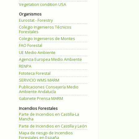
Vegetation condition USA
Organismos
Eurostat - Forestry
Colegio Ingenieros Técnicos
Forestales
Colegio Ingenieros de Montes
FAO Forestal
UE Medio Ambiente
Agencia Europea Medio Ambiente
RENPA
Fototeca Forestal
SERVICIO WMS MARM
Publicaciones Consejería Medio
Ambiente Andalucía
Gabinete Prensa MARM
Incendios Forestales
Parte de Incendios en Castilla-La
Mancha
Parte de Incendios en Castilla y León
Mapa de riesgo de Incendios
Forestales en España