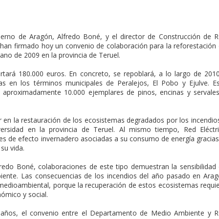
erno de Aragón, Alfredo Boné, y el director de Construcción de 
, han firmado hoy un convenio de colaboración para la reforestación
ano de 2009 en la provincia de Teruel.
rtará 180.000 euros. En concreto, se repoblará, a lo largo de 201
as en los términos municipales de Peralejos, El Pobo y Ejulve. E
n aproximadamente 10.000 ejemplares de pinos, encinas y servale
r en la restauración de los ecosistemas degradados por los incendio
iversidad en la provincia de Teruel. Al mismo tiempo, Red Eléctr
s de efecto invernadero asociadas a su consumo de energía gracias
su vida.
redo Boné, colaboraciones de este tipo demuestran la sensibilidad
ente. Las consecuencias de los incendios del año pasado en Ara
 medioambiental, porque la recuperación de estos ecosistemas requi
ómico y social.
o años, el convenio entre el Departamento de Medio Ambiente y 