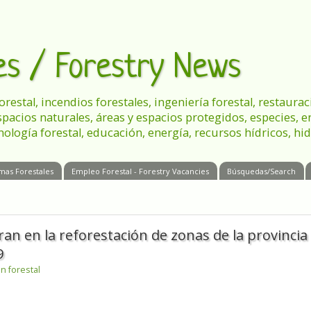
les / Forestry News
 forestal, incendios forestales, ingeniería forestal, restau
spacios naturales, áreas y espacios protegidos, especies, 
nología forestal, educación, energía, recursos hídricos, hid
mas Forestales
Empleo Forestal - Forestry Vacancies
Búsquedas/Search
n en la reforestación de zonas de la provincia
9
n forestal