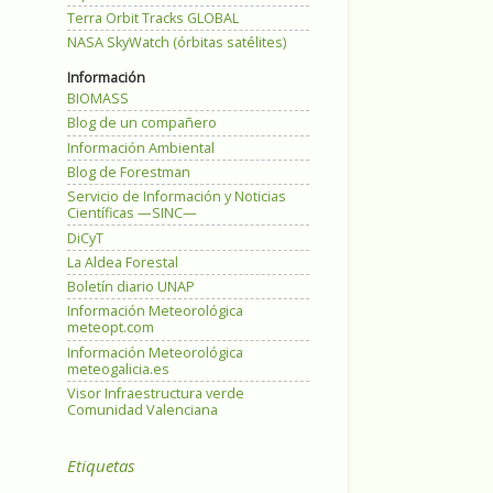
Terra Orbit Tracks GLOBAL
NASA SkyWatch (órbitas satélites)
Información
BIOMASS
Blog de un compañero
Información Ambiental
Blog de Forestman
Servicio de Información y Noticias
Científicas —SINC—
DiCyT
La Aldea Forestal
Boletín diario UNAP
Información Meteorológica
meteopt.com
Información Meteorológica
meteogalicia.es
Visor Infraestructura verde
Comunidad Valenciana
Etiquetas