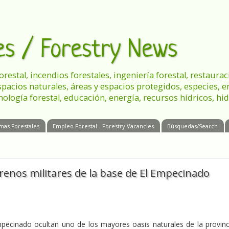
les / Forestry News
 forestal, incendios forestales, ingeniería forestal, restau
spacios naturales, áreas y espacios protegidos, especies, 
nología forestal, educación, energía, recursos hídricos, hid
mas Forestales
Empleo Forestal - Forestry Vacancies
Búsquedas/Search
rrenos militares de la base de El Empecinado
mpecinado ocultan uno de los mayores oasis naturales de la provinc