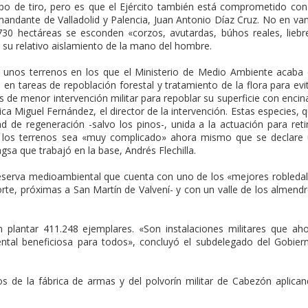
po de tiro, pero es que el Ejército también está comprometido con
andante de Valladolid y Palencia, Juan Antonio Díaz Cruz. No en va
30 hectáreas se esconden «corzos, avutardas, búhos reales, liebr
 a su relativo aislamiento de la mano del hombre.
re unos terrenos en los que el Ministerio de Medio Ambiente acaba
, en tareas de repoblación forestal y tratamiento de la flora para evi
de menor intervención militar para repoblar su superficie con encin
ca Miguel Fernández, el director de la intervención. Estas especies, 
 de regeneración -salvo los pinos-, unida a la actuación para reti
n los terrenos sea «muy complicado» ahora mismo que se declare
gsa que trabajó en la base, Andrés Flechilla.
reserva medioambiental que cuenta con uno de los «mejores robleda
norte, próximas a San Martín de Valvení- y con un valle de los almend
n plantar 411.248 ejemplares. «Son instalaciones militares que ah
al beneficiosa para todos», concluyó el subdelegado del Gobier
os de la fábrica de armas y del polvorín militar de Cabezón aplica