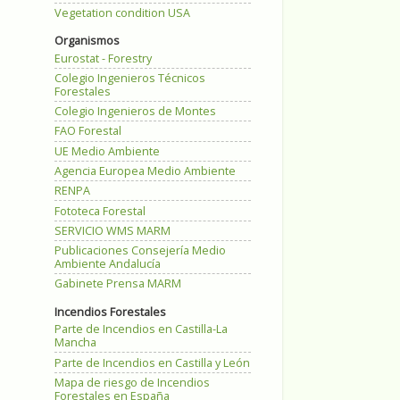
Vegetation condition USA
Organismos
Eurostat - Forestry
Colegio Ingenieros Técnicos
Forestales
Colegio Ingenieros de Montes
FAO Forestal
UE Medio Ambiente
Agencia Europea Medio Ambiente
RENPA
Fototeca Forestal
SERVICIO WMS MARM
Publicaciones Consejería Medio
Ambiente Andalucía
Gabinete Prensa MARM
Incendios Forestales
Parte de Incendios en Castilla-La
Mancha
Parte de Incendios en Castilla y León
Mapa de riesgo de Incendios
Forestales en España