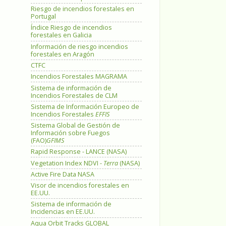
Riesgo de incendios forestales en
Portugal
Índice Riesgo de incendios
forestales en Galicia
Información de riesgo incendios
forestales en Aragón
CTFC
Incendios Forestales MAGRAMA
Sistema de información de
Incendios Forestales de CLM
Sistema de Información Europeo de
Incendios Forestales
EFFIS
Sistema Global de Gestión de
Información sobre Fuegos
(FAO)
GFIMS
Rapid Response - LANCE (NASA)
Vegetation Index NDVI -
Terra
(NASA)
Active Fire Data NASA
Visor de incendios forestales en
EE.UU.
Sistema de información de
Incidencias en EE.UU.
Aqua Orbit Tracks GLOBAL