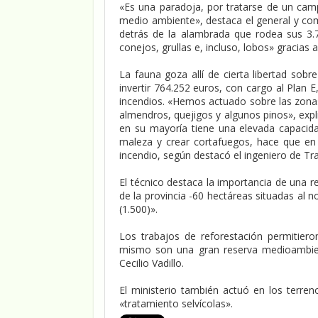
«Es una paradoja, por tratarse de un cam
medio ambiente», destaca el general y com
detrás de la alambrada que rodea sus 3.7
conejos, grullas e, incluso, lobos» gracias
La fauna goza allí de cierta libertad sob
invertir 764.252 euros, con cargo al Plan E
incendios. «Hemos actuado sobre las zonas 
almendros, quejigos y algunos pinos», expli
en su mayoría tiene una elevada capacidad
maleza y crear cortafuegos, hace que e
incendio, según destacó el ingeniero de Tra
El técnico destaca la importancia de una 
de la provincia -60 hectáreas situadas al 
(1.500)».
Los trabajos de reforestación permitiero
mismo son una gran reserva medioambient
Cecilio Vadillo.
El ministerio también actuó en los terren
«tratamiento selvícolas».