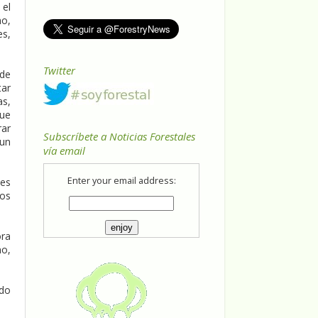
 el
no,
es,
Twitter
 de
tar
as,
que
rar
Subscríbete a Noticias Forestales
 un
vía email
Enter your email address:
les
ros
ora
no,
ndo