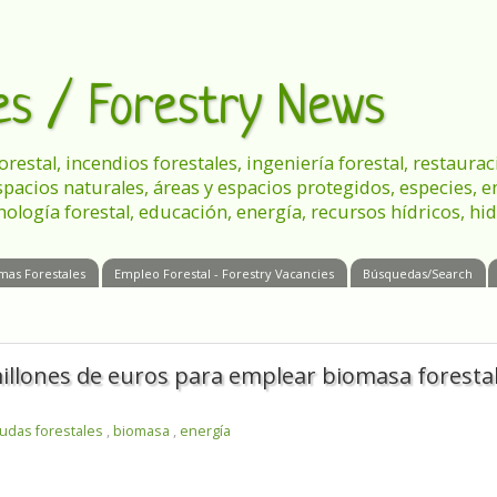
les / Forestry News
 forestal, incendios forestales, ingeniería forestal, restau
spacios naturales, áreas y espacios protegidos, especies, 
nología forestal, educación, energía, recursos hídricos, hid
mas Forestales
Empleo Forestal - Forestry Vacancies
Búsquedas/Search
illones de euros para emplear biomasa foresta
udas forestales
,
biomasa
,
energía