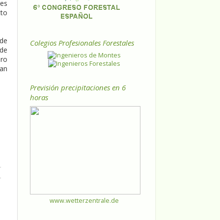
res
cto
 de
Colegios Profesionales Forestales
 de
ero
tan
Previsión precipitaciones en 6
horas
www.wetterzentrale.de