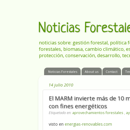
Noticias Foresta
noticias sobre: gestión forestal, política
forestales, biomasa, cambio climático, e
protección, conservación, desarrollo, tec
Noticias Forestales
About us
Contact
Te
14 julio 2010
El MARM invierte más de 10 m
con fines energéticos
Etiquetado en
:
aprovechamientos forestales
,
ay
visto en
energias-renovables.com