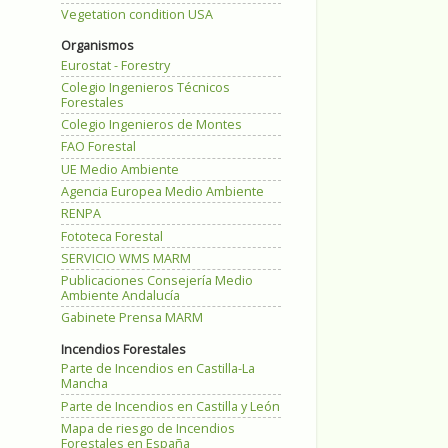
Vegetation condition USA
Organismos
Eurostat - Forestry
Colegio Ingenieros Técnicos
Forestales
Colegio Ingenieros de Montes
FAO Forestal
UE Medio Ambiente
Agencia Europea Medio Ambiente
RENPA
Fototeca Forestal
SERVICIO WMS MARM
Publicaciones Consejería Medio
Ambiente Andalucía
Gabinete Prensa MARM
Incendios Forestales
Parte de Incendios en Castilla-La
Mancha
Parte de Incendios en Castilla y León
Mapa de riesgo de Incendios
Forestales en España