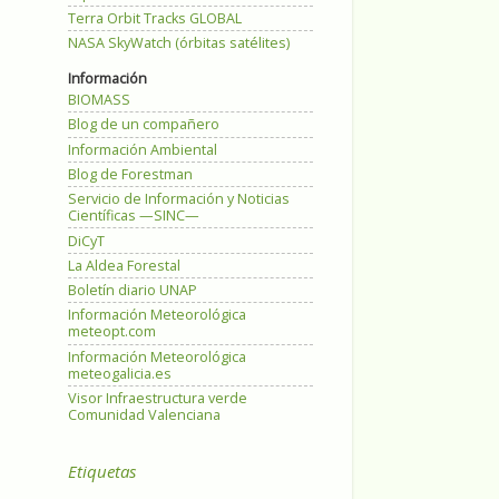
Terra Orbit Tracks GLOBAL
NASA SkyWatch (órbitas satélites)
Información
BIOMASS
Blog de un compañero
Información Ambiental
Blog de Forestman
Servicio de Información y Noticias
Científicas —SINC—
DiCyT
La Aldea Forestal
Boletín diario UNAP
Información Meteorológica
meteopt.com
Información Meteorológica
meteogalicia.es
Visor Infraestructura verde
Comunidad Valenciana
Etiquetas