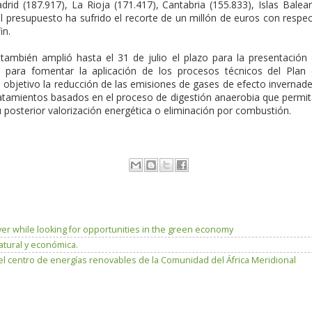
rid (187.917), La Rioja (171.417), Cantabria (155.833), Islas Balea
 el presupuesto ha sufrido el recorte de un millón de euros con respe
in.
ambién amplió hasta el 31 de julio el plazo para la presentación
es para fomentar la aplicación de los procesos técnicos del Plan
o objetivo la reducción de las emisiones de gases de efecto invernad
tamientos basados en el proceso de digestión anaerobia que permi
su posterior valorización energética o eliminación por combustión.
ver while looking for opportunities in the green economy
atural y económica.
el centro de energías renovables de la Comunidad del África Meridional