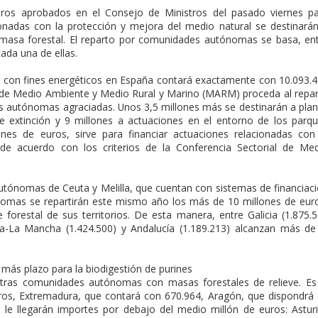
uros aprobados en el Consejo de Ministros del pasado viernes p
ionadas con la protección y mejora del medio natural se destinará
biomasa forestal. El reparto por comunidades autónomas se basa, en
cada una de ellas.
l con fines energéticos en España contará exactamente con 10.093.
 de Medio Ambiente y Medio Rural y Marino (MARM) proceda al repa
s autónomas agraciadas. Unos 3,5 millones más se destinarán a pla
e extinción y 9 millones a actuaciones en el entorno de los parq
ones de euros, sirve para financiar actuaciones relacionadas con
de acuerdo con los criterios de la Conferencia Sectorial de Me
autónomas de Ceuta y Melilla, que cuentan con sistemas de financiac
nomas se repartirán este mismo año los más de 10 millones de eur
e forestal de sus territorios. De esta manera, entre Galicia (1.875.
illa-La Mancha (1.424.500) y Andalucía (1.189.213) alcanzan más de
ás plazo para la biodigestión de purines
tras comunidades autónomas con masas forestales de relieve. Es
uros, Extremadura, que contará con 670.964, Aragón, que dispondrá
o le llegarán importes por debajo del medio millón de euros: Astur