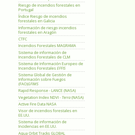
Riesgo de incendios forestales en
Portugal
Índice Riesgo de incendios
forestales en Galicia
Información de riesgo incendios
forestales en Aragón
CTFC
Incendios Forestales MAGRAMA
Sistema de información de
Incendios Forestales de CLM
Sistema de Información Europeo de
Incendios Forestales
EFFIS
Sistema Global de Gestión de
Información sobre Fuegos
(FAO)
GFIMS
Rapid Response - LANCE (NASA)
Vegetation Index NDVI -
Terra
(NASA)
Active Fire Data NASA
Visor de incendios forestales en
EE.UU.
Sistema de información de
Incidencias en EE.UU.
Aqua Orbit Tracks GLOBAL