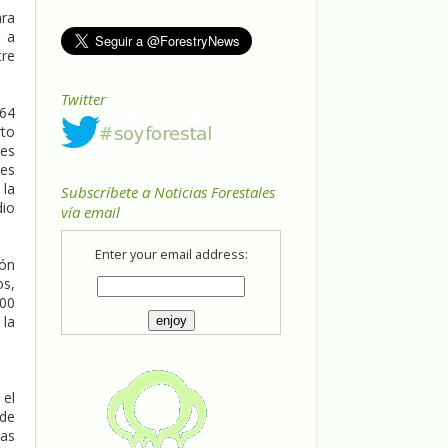
ara
n a
tre
Twitter
464
rto
nes
ues
 la
Subscríbete a Noticias Forestales
dio
vía email
Enter your email address:
ión
os,
500
 la
 el
 de
ias