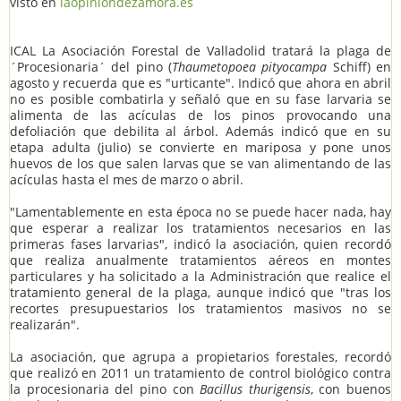
visto en
laopiniondezamora.es
ICAL La Asociación Forestal de Valladolid tratará la plaga de
´Procesionaria´ del pino (
Thaumetopoea pityocampa
Schiff) en
agosto y recuerda que es "urticante". Indicó que ahora en abril
no es posible combatirla y señaló que en su fase larvaria se
alimenta de las acículas de los pinos provocando una
defoliación que debilita al árbol. Además indicó que en su
etapa adulta (julio) se convierte en mariposa y pone unos
huevos de los que salen larvas que se van alimentando de las
acículas hasta el mes de marzo o abril.
"Lamentablemente en esta época no se puede hacer nada, hay
que esperar a realizar los tratamientos necesarios en las
primeras fases larvarias", indicó la asociación, quien recordó
que realiza anualmente tratamientos aéreos en montes
particulares y ha solicitado a la Administración que realice el
tratamiento general de la plaga, aunque indicó que "tras los
recortes presupuestarios los tratamientos masivos no se
realizarán".
La asociación, que agrupa a propietarios forestales, recordó
que realizó en 2011 un tratamiento de control biológico contra
la procesionaria del pino con
Bacillus thurigensis
, con buenos