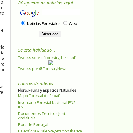
no,
Búsquedas de noticias, aquí
 el
sto
Noticias Forestales
Web
 el
"la
Se está hablando...
cia
Tweets sobre "forestry, forestal"
s a
ara
Tweets por @ForestryNews
por
Enlaces de interés
das
Flora, Fauna y Espacios Naturales
te,
Mapa Forestal de España
Inventario Forestal Nacional IFN2
IFN3
Documentos Técnicos Junta
Andalucía
Flora de Portugal
Paleoflora y Paleovegetación Ibérica