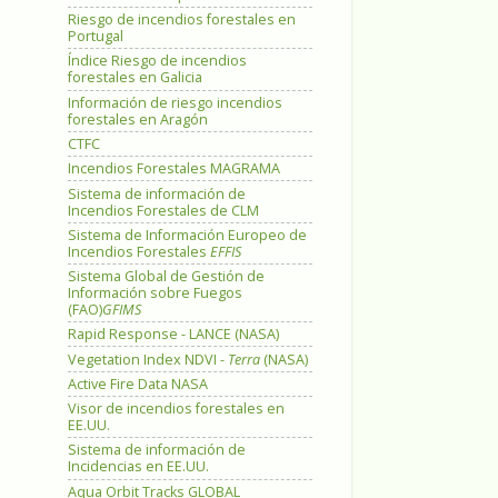
Riesgo de incendios forestales en
Portugal
Índice Riesgo de incendios
forestales en Galicia
Información de riesgo incendios
forestales en Aragón
CTFC
Incendios Forestales MAGRAMA
Sistema de información de
Incendios Forestales de CLM
Sistema de Información Europeo de
Incendios Forestales
EFFIS
Sistema Global de Gestión de
Información sobre Fuegos
(FAO)
GFIMS
Rapid Response - LANCE (NASA)
Vegetation Index NDVI -
Terra
(NASA)
Active Fire Data NASA
Visor de incendios forestales en
EE.UU.
Sistema de información de
Incidencias en EE.UU.
Aqua Orbit Tracks GLOBAL