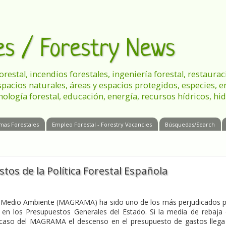
les / Forestry News
 forestal, incendios forestales, ingeniería forestal, restau
spacios naturales, áreas y espacios protegidos, especies, 
nología forestal, educación, energía, recursos hídricos, hid
mas Forestales
Empleo Forestal - Forestry Vacancies
Búsquedas/Search
tos de la Política Forestal Española
n y Medio Ambiente (MAGRAMA) ha sido uno de los más perjudicados 
 en los Presupuestos Generales del Estado. Si la media de rebaja
l caso del MAGRAMA el descenso en el presupuesto de gastos llega