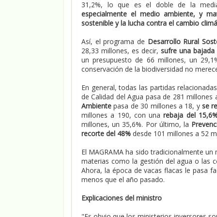
31,2%, lo que es el doble de la med
especialmente el medio ambiente, y mate
sostenible y la lucha contra el cambio clim
Así, el programa de
Desarrollo Rural Sost
28,33 millones, es decir,
sufre una bajada
un presupuesto de 66 millones, un 29,1
conservación de la biodiversidad no merec
En general, todas las partidas relacionada
de Calidad del Agua pasa de 281 millones 
Ambiente
pasa de 30 millones a 18, y
se r
millones a 190, con una
rebaja del 15,6
millones, un 35,6%. Por último, la
Prevenc
recorte del 48%
desde 101 millones a 52 mi
El MAGRAMA ha sido tradicionalmente un m
materias como la gestión del agua o las co
Ahora, la época de vacas flacas le pasa fa
menos que el año pasado.
Explicaciones del ministro
"Es obvio que los ministerios inversores s