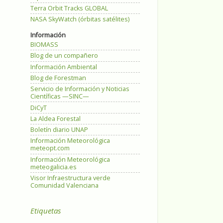
Terra Orbit Tracks GLOBAL
NASA SkyWatch (órbitas satélites)
Información
BIOMASS
Blog de un compañero
Información Ambiental
Blog de Forestman
Servicio de Información y Noticias
Científicas —SINC—
DiCyT
La Aldea Forestal
Boletín diario UNAP
Información Meteorológica
meteopt.com
Información Meteorológica
meteogalicia.es
Visor Infraestructura verde
Comunidad Valenciana
Etiquetas