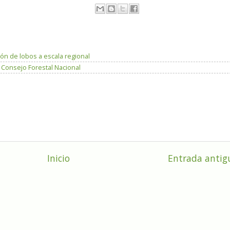
ón de lobos a escala regional
n Consejo Forestal Nacional
Inicio
Entrada antig