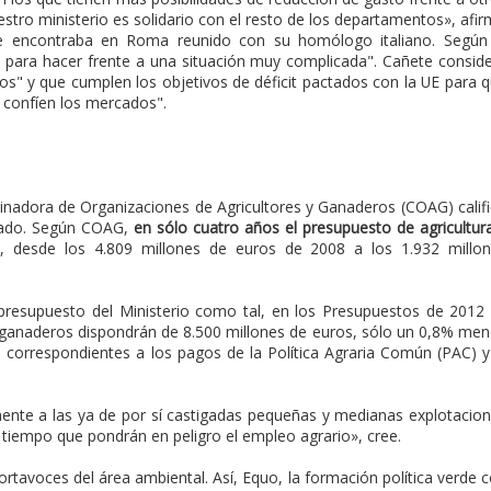
tro ministerio es solidario con el resto de los departamentos», afi
 se encontraba en Roma reunido con su homólogo italiano. Según
s para hacer frente a una situación muy complicada". Cañete consid
os" y que cumplen los objetivos de déficit pactados con la UE para 
e confíen los mercados".
rdinadora de Organizaciones de Agricultores y Ganaderos (COAG) calif
ciado. Según COAG,
en sólo cuatro años el presupuesto de agricultur
%
, desde los 4.809 millones de euros de 2008 a los 1.932 millo
presupuesto del Ministerio como tal, en los Presupuestos de 2012
 ganaderos dispondrán de 8.500 millones de euros, sólo un 0,8% me
correspondientes a los pagos de la Política Agraria Común (PAC) y
ente a las ya de por sí castigadas pequeñas y medianas explotacio
al tiempo que pondrán en peligro el empleo agrario», cree.
tavoces del área ambiental. Así, Equo, la formación política verde 