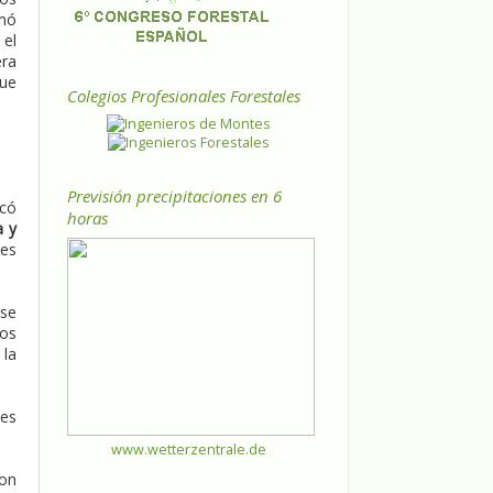
rmó
 el
era
que
Colegios Profesionales Forestales
Previsión precipitaciones en 6
icó
horas
a y
nes
 se
nos
 la
nes
www.wetterzentrale.de
con