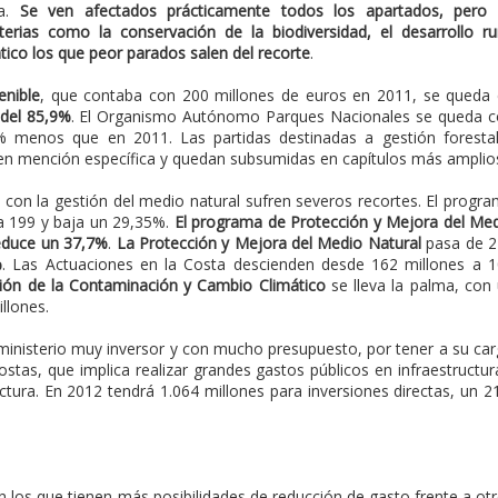
ia.
Se ven afectados prácticamente todos los apartados, pero 
rias como la conservación de la biodiversidad, el desarrollo ru
ático los que peor parados salen del recorte
.
enible
, que contaba con 200 millones de euros en 2011, se queda
 del 85,9%
. El Organismo Autónomo Parques Nacionales se queda 
% menos que en 2011. Las partidas destinadas a gestión foresta
en mención específica y quedan subsumidas en capítulos más amplio
s con la gestión del medio natural sufren severos recortes. El progr
a 199 y baja un 29,35%.
El programa de Protección y Mejora del Me
educe un 37,7%
.
La Protección y Mejora del Medio Natural
pasa de 2
%
. Las Actuaciones en la Costa descienden desde 162 millones a 
ión de la Contaminación y Cambio Climático
se lleva la palma, con
llones.
inisterio muy inversor y con mucho presupuesto, por tener a su ca
stas, que implica realizar grandes gastos públicos en infraestructur
ctura. En 2012 tendrá 1.064 millones para inversiones directas, un 
on los que tienen más posibilidades de reducción de gasto frente a ot