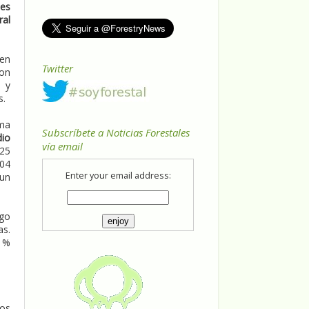
es
ral
 en
Twitter
con
l y
s.
ama
Subscríbete a Noticias Forestales
dio
vía email
25
104
Enter your email address:
 un
rgo
as.
21%
ros