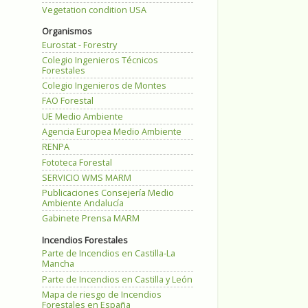
Vegetation condition USA
Organismos
Eurostat - Forestry
Colegio Ingenieros Técnicos
Forestales
Colegio Ingenieros de Montes
FAO Forestal
UE Medio Ambiente
Agencia Europea Medio Ambiente
RENPA
Fototeca Forestal
SERVICIO WMS MARM
Publicaciones Consejería Medio
Ambiente Andalucía
Gabinete Prensa MARM
Incendios Forestales
Parte de Incendios en Castilla-La
Mancha
Parte de Incendios en Castilla y León
Mapa de riesgo de Incendios
Forestales en España