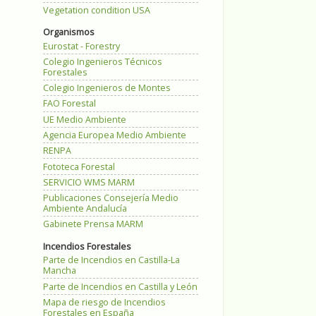
Vegetation condition USA
Organismos
Eurostat - Forestry
Colegio Ingenieros Técnicos
Forestales
Colegio Ingenieros de Montes
FAO Forestal
UE Medio Ambiente
Agencia Europea Medio Ambiente
RENPA
Fototeca Forestal
SERVICIO WMS MARM
Publicaciones Consejería Medio
Ambiente Andalucía
Gabinete Prensa MARM
Incendios Forestales
Parte de Incendios en Castilla-La
Mancha
Parte de Incendios en Castilla y León
Mapa de riesgo de Incendios
Forestales en España