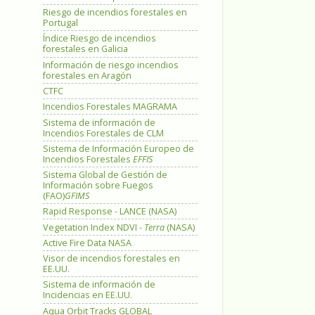
Riesgo de incendios forestales en
Portugal
Índice Riesgo de incendios
forestales en Galicia
Información de riesgo incendios
forestales en Aragón
CTFC
Incendios Forestales MAGRAMA
Sistema de información de
Incendios Forestales de CLM
Sistema de Información Europeo de
Incendios Forestales
EFFIS
Sistema Global de Gestión de
Información sobre Fuegos
(FAO)
GFIMS
Rapid Response - LANCE (NASA)
Vegetation Index NDVI -
Terra
(NASA)
Active Fire Data NASA
Visor de incendios forestales en
EE.UU.
Sistema de información de
Incidencias en EE.UU.
Aqua Orbit Tracks GLOBAL