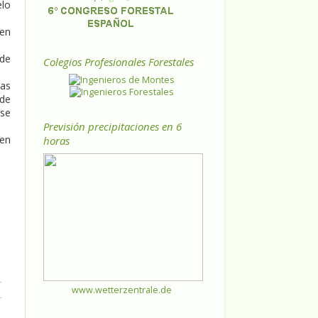
elo
 en
 de
Colegios Profesionales Forestales
las
 de
 se
Previsión precipitaciones en 6
den
horas
www.wetterzentrale.de