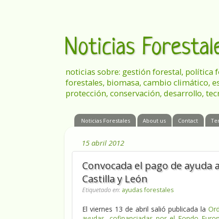
Noticias Foresta
noticias sobre: gestión forestal, política
forestales, biomasa, cambio climático, e
protección, conservación, desarrollo, tec
Noticias Forestales
About us
Contact
Te
15 abril 2012
Convocada el pago de ayuda a
Castilla y León
Etiquetado en
:
ayudas forestales
El viernes 13 de abril salió publicada la
Ord
ayudas, cofinanciadas por el Fondo Europ