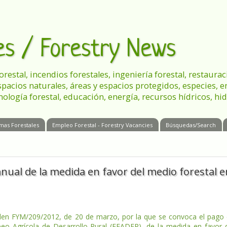
les / Forestry News
 forestal, incendios forestales, ingeniería forestal, restau
spacios naturales, áreas y espacios protegidos, especies, 
nología forestal, educación, energía, recursos hídricos, hid
mas Forestales
Empleo Forestal - Forestry Vacancies
Búsquedas/Search
nual de la medida en favor del medio forestal e
en FYM/209/2012, de 20 de marzo, por la que se convoca el pago
eo Agrícola de Desarrollo Rural (FEADER), de la medida en favor 