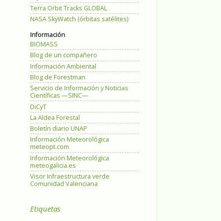
Terra Orbit Tracks GLOBAL
NASA SkyWatch (órbitas satélites)
Información
BIOMASS
Blog de un compañero
Información Ambiental
Blog de Forestman
Servicio de Información y Noticias
Científicas —SINC—
DiCyT
La Aldea Forestal
Boletín diario UNAP
Información Meteorológica
meteopt.com
Información Meteorológica
meteogalicia.es
Visor Infraestructura verde
Comunidad Valenciana
Etiquetas