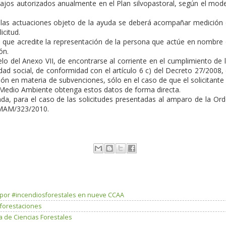
bajos autorizados anualmente en el Plan silvopastoral, según el mod
e las actuaciones objeto de la ayuda se deberá acompañar medición
icitud.
o que acredite la representación de la persona que actúe en nombre
ón.
o del Anexo VII, de encontrarse al corriente en el cumplimiento de 
ridad social, de conformidad con el artículo 6 c) del Decreto 27/2008,
ación en materia de subvenciones, sólo en el caso de que el solicitante
Medio Ambiente obtenga estos datos de forma directa.
zada, para el caso de las solicitudes presentadas al amparo de la Or
 MAM/323/2010.
s por #incendiosforestales en nueve CCAA
eforestaciones
a de Ciencias Forestales