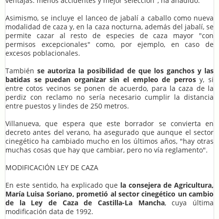
ventajas: menos accidentes y mejor selección", ha añadido.
Asimismo, se incluye el lanceo de jabalí a caballo como nueva
modalidad de caza y, en la caza nocturna, además del jabalí, se
permite cazar al resto de especies de caza mayor "con
permisos excepcionales" como, por ejemplo, en caso de
excesos poblacionales.
También
se autoriza la posibilidad de que los ganchos y las
batidas se puedan organizar sin el empleo de perros
y, si
entre cotos vecinos se ponen de acuerdo, para la caza de la
perdiz con reclamo no sería necesario cumplir la distancia
entre puestos y lindes de 250 metros.
Villanueva, que espera que este borrador se convierta en
decreto antes del verano, ha asegurado que aunque el sector
cinegético ha cambiado mucho en los últimos años, "hay otras
muchas cosas que hay que cambiar, pero no vía reglamento".
MODIFICACIÓN LEY DE CAZA
En este sentido, ha explicado que
la consejera de Agricultura,
María Luisa Soriano, prometió al sector cinegético un cambio
de la Ley de Caza de Castilla-La Mancha
, cuya última
modificación data de 1992.