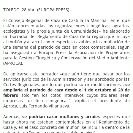
TOLEDO, 28 Abr. (EUROPA PRESS) -
El Consejo Regional de Caza de Castilla-La Mancha
–
en el que
están representadas las organizaciones cinegéticas, agrarias,
ecologistas y la propia Junta de Comunidades
–
ha elaborado
un borrador del Reglamento de Caza de la región que incluye
al muflón y al arruí como especies cazables y la ampliación de
una semana del periodo de caza en cotos comerciales, según
ha asegurado a Europa Press la Asociación de Propietarios
para la Gestión Cinegética y Conservación del Medio Ambiente
(APROCA).
De aplicarse este borrador
–
que aún tiene que pasar por los
servicios jurídicos de la Administración y ser aprobado por las
Cortes Regionales, por lo que podría sufrir modificaciones
–
,
se
ampliaría el periodo de caza desde el 1 de octubre al 28 de
febrero
solo "en los cotos intensivos cuyos titulares sean
empresas turístico cinegéticas", explica el presidente de
Aproca, Luis Fernando Villanueva.
Además,
se podrían cazar muflones y arruíes
, especies que
hasta ahora no estaban contempladas en el Reglamento de
Caza y, en el caso concreto del muflón, se incluiría dentro de la
categoría de "especie comercializable en vivo".