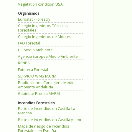
Vegetation condition USA
Organismos
Eurostat - Forestry
Colegio Ingenieros Técnicos
Forestales
Colegio Ingenieros de Montes
FAO Forestal
UE Medio Ambiente
Agencia Europea Medio Ambiente
RENPA
Fototeca Forestal
SERVICIO WMS MARM
Publicaciones Consejería Medio
Ambiente Andalucía
Gabinete Prensa MARM
Incendios Forestales
Parte de Incendios en Castilla-La
Mancha
Parte de Incendios en Castilla y León
Mapa de riesgo de Incendios
Forestales en España