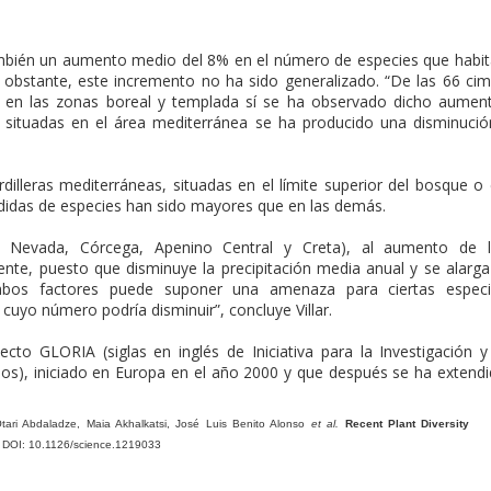
ambién un aumento medio del 8% en el número de especies que habi
o obstante, este incremento no ha sido generalizado. “De las 66 ci
as en las zonas boreal y templada sí se ha observado dicho aumen
situadas en el área mediterránea se ha producido una disminució
dilleras mediterráneas, situadas en el límite superior del bosque o
érdidas de especies han sido mayores que en las demás.
a Nevada, Córcega, Apenino Central y Creta), al aumento de l
nte, puesto que disminuye la precipitación media anual y se alarga
ambos factores puede suponer una amenaza para ciertas especi
cuyo número podría disminuir”, concluye Villar.
to GLORIA (siglas en inglés de Iniciativa para la Investigación y
os), iniciado en Europa en el año 2000 y que después se ha extend
 Otari Abdaladze, Maia Akhalkatsi, José Luis Benito Alonso
et al.
Recent Plant Diversity
. DOI: 10.1126/science.1219033