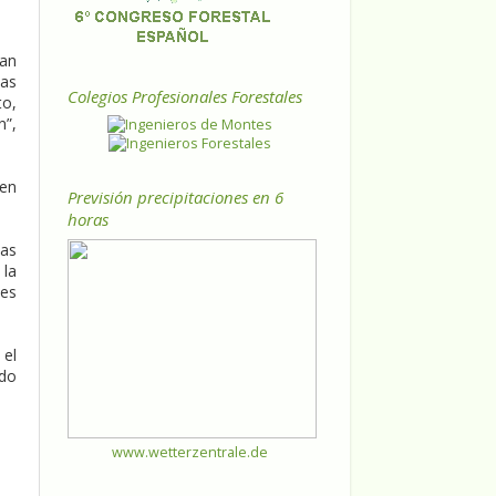
tan
mas
Colegios Profesionales Forestales
to,
n”,
 en
Previsión precipitaciones en 6
horas
as
 la
es
 el
ido
www.wetterzentrale.de