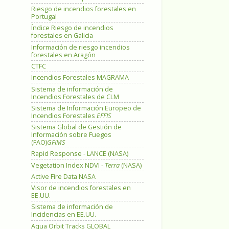
Riesgo de incendios forestales en
Portugal
Índice Riesgo de incendios
forestales en Galicia
Información de riesgo incendios
forestales en Aragón
CTFC
Incendios Forestales MAGRAMA
Sistema de información de
Incendios Forestales de CLM
Sistema de Información Europeo de
Incendios Forestales
EFFIS
Sistema Global de Gestión de
Información sobre Fuegos
(FAO)
GFIMS
Rapid Response - LANCE (NASA)
Vegetation Index NDVI -
Terra
(NASA)
Active Fire Data NASA
Visor de incendios forestales en
EE.UU.
Sistema de información de
Incidencias en EE.UU.
Aqua Orbit Tracks GLOBAL