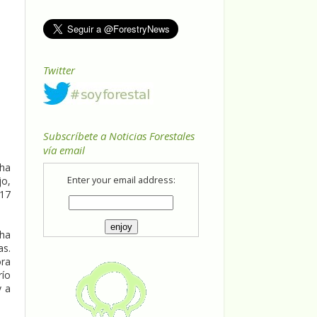
Twitter
Subscríbete a Noticias Forestales
vía email
 ha
jo,
Enter your email address:
 17
 ha
as.
ora
río
y a