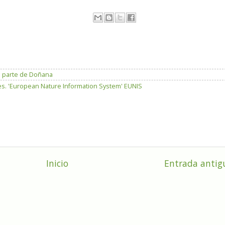
n parte de Doñana
es. 'European Nature Information System' EUNIS
Inicio
Entrada antig