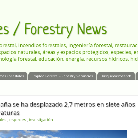
les / Forestry News
 forestal, incendios forestales, ingeniería forestal, restau
spacios naturales, áreas y espacios protegidos, especies, 
nología forestal, educación, energía, recursos hídricos, hid
mas Forestales
Empleo Forestal - Forestry Vacancies
Búsquedas/Search
taña se ha desplazado 2,7 metros en siete años
raturas
ales
,
especies
,
investigación