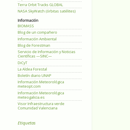
Terra Orbit Tracks GLOBAL
NASA SkyWatch (órbitas satélites)
Información
BIOMASS
Blog de un compañero
Información Ambiental
Blog de Forestman
Servicio de Información y Noticias
Científicas —SINC—
DiCyT
La Aldea Forestal
Boletín diario UNAP
Información Meteorológica
meteopt.com
Información Meteorológica
meteogalicia.es
Visor Infraestructura verde
Comunidad Valenciana
Etiquetas