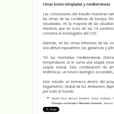
Cimas boreo-templadas y mediterráneas
Las conclusiones del estudio muestran t
las cimas de las cordilleras de Europa. N
estudiadas, en la mayoría de las situad
mientras que en ocho de las 14 cumbres 
comenta el investigador del CSIC.
Además, en las cimas inferiores de las cor
una altitud equivalente, las ganancias y p
“En las montañas mediterráneas (Sierr
temperaturas se le suma una sequía crecie
sequía estival. Esta combinación de 
endémicas, un tesoro biológico escondido, 
Este estudio se enmarca dentro del proyec
Seguimiento Global de los Ambientes Alpin
por todo el mundo.
Harald Pauli, Michael Gottfried, Stefan Dullinger,
Changes on Europe’s Mountain Summits
.
Science