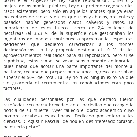
ponente el Proyecto de Ley sobre repoblación, fomento y
mejora de los montes públicos, Ley que pretende regenerar los
rasos existentes, pero solo en aquellos montes que ya eran
poseedores de rentas y en los que usos y abusos, presentes y
pasados, habían generados claros, calveros y rasos. La
importancia de estos huecos, cerca de 2,4 millones de
hectáreas (el 35,3 % de la superficie que gestionaban los
ingenieros de montes), contribuye a aproximar las espesuras
deficientes que debieron caracterizar a los montes
decimonónicos. La Ley proponía destinar el 10 % de los
aprovechamientos realizados para su repoblación, pero si se
repoblaba, estas rentas se veían sensiblemente aminoradas,
pues había que acotar una parte importante del monte al
pastoreo, recurso que proporcionaba unos ingresos que solían
superar el 50% del total. La Ley no tuvo ningún éxito, ya que
sin guardería ni cerramientos las repoblaciones eran poco
factibles.
Las cualidades personales por las que destacó fueron
reseñadas con parca brevedad en el periódico que recogió la
noticia de su muerte: “Ayer falleció el docto académico cuyo
nombre encabeza estas líneas. Dedicado por entero a las
ciencias, D. Agustín Pascual, de noble y desinteresado corazón,
ha muerto pobre”.