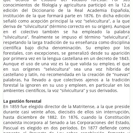
conocimientos de filología y agricultura participó en la 12.a
edición del Diccionario de la Real Academia Española,
institución de la que formará parte en 1876. En dicha edición
señaló como acepción principal la voz “selvicultura”, a la que
deriva de “silvicultura” (término correcto en su origen). Aunque
en el colectivo también se ha empleado la palabra
“silvicultura”, finalmente se impuso el término “selvicultura”,
respetando la larga tradición de su enseñanza como disciplina
científica bajo dicha denominación. Su empleo por los
forestales, con excepciones, se generalizó desde su aparición
por primera vez en la lengua castellana en un decreto de 1843.
Aunque el uso de una voz es la que valida su empleo, el que
en sus orígenes “selvicultura” sea una voz híbrida de
castellano y latín, no recomendada en la creación de “nuevas”
palabras, ha llevado a que colectivos ajenos a la tradición
forestal la ignoren en su uso y empleen, en particular en los
ambientes científicos, la voz “silvicultura” y sus derivados.
La gestión forestal
En 1859 fue elegido director de la Matritense, a la que preside
durante casi veinte años, dieciséis de ellos sin interrupción,
hasta diciembre de 1882. En 1876, cuando la Constitución
canovista incorpora al Senado a las Corporaciones del Estado,
Pascual es elegido en dos períodos. En 1877 defiende como