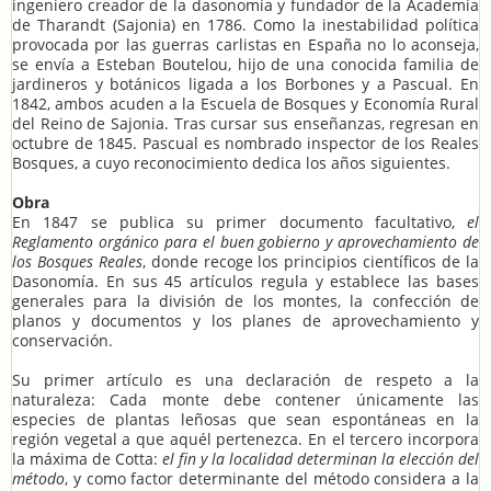
ingeniero creador de la dasonomía y fundador de la Academia
de Tharandt (Sajonia) en 1786. Como la inestabilidad política
provocada por las guerras carlistas en España no lo aconseja,
se envía a Esteban Boutelou, hijo de una conocida familia de
jardineros y botánicos ligada a los Borbones y a Pascual. En
1842, ambos acuden a la Escuela de Bosques y Economía Rural
del Reino de Sajonia. Tras cursar sus enseñanzas, regresan en
octubre de 1845. Pascual es nombrado inspector de los Reales
Bosques, a cuyo reconocimiento dedica los años siguientes.
Obra
En 1847 se publica su primer documento facultativo,
el
Reglamento orgánico para el buen gobierno y aprovechamiento de
los Bosques Reales
, donde recoge los principios científicos de la
Dasonomía. En sus 45 artículos regula y establece las bases
generales para la división de los montes, la confección de
planos y documentos y los planes de aprovechamiento y
conservación.
Su primer artículo es una declaración de respeto a la
naturaleza: Cada monte debe contener únicamente las
especies de plantas leñosas que sean espontáneas en la
región vegetal a que aquél pertenezca. En el tercero incorpora
la máxima de Cotta:
el fin y la localidad determinan la elección del
método
, y como factor determinante del método considera a la