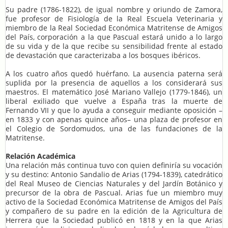
Su padre (1786-1822), de igual nombre y oriundo de Zamora,
fue profesor de Fisiología de la Real Escuela Veterinaria y
miembro de la Real Sociedad Económica Matritense de Amigos
del País, corporación a la que Pascual estará unido a lo largo
de su vida y de la que recibe su sensibilidad frente al estado
de devastación que caracterizaba a los bosques ibéricos.
A los cuatro años quedó huérfano. La ausencia paterna será
suplida por la presencia de aquellos a los considerará sus
maestros. El matemático José Mariano Vallejo (1779-1846), un
liberal exiliado que vuelve a España tras la muerte de
Fernando VII y que lo ayuda a conseguir mediante oposición –
en 1833 y con apenas quince años– una plaza de profesor en
el Colegio de Sordomudos, una de las fundaciones de la
Matritense.
Relación Académica
Una relación más continua tuvo con quien definiría su vocación
y su destino: Antonio Sandalio de Arias (1794-1839), catedrático
del Real Museo de Ciencias Naturales y del Jardín Botánico y
precursor de la obra de Pascual. Arias fue un miembro muy
activo de la Sociedad Económica Matritense de Amigos del País
y compañero de su padre en la edición de la Agricultura de
Herrera que la Sociedad publicó en 1818 y en la que Arias