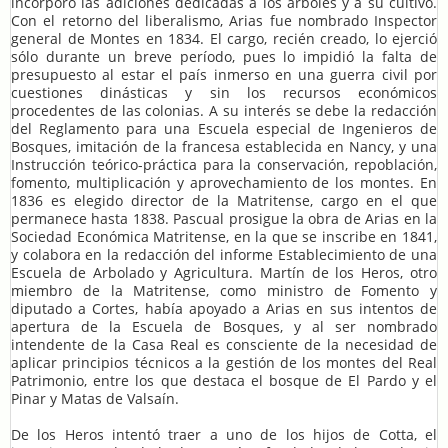
incorporó las adiciones dedicadas a los árboles y a su cultivo.
Con el retorno del liberalismo, Arias fue nombrado Inspector
general de Montes en 1834. El cargo, recién creado, lo ejerció
sólo durante un breve período, pues lo impidió la falta de
presupuesto al estar el país inmerso en una guerra civil por
cuestiones dinásticas y sin los recursos económicos
procedentes de las colonias. A su interés se debe la redacción
del Reglamento para una Escuela especial de Ingenieros de
Bosques, imitación de la francesa establecida en Nancy, y una
Instrucción teórico-práctica para la conservación, repoblación,
fomento, multiplicación y aprovechamiento de los montes. En
1836 es elegido director de la Matritense, cargo en el que
permanece hasta 1838. Pascual prosigue la obra de Arias en la
Sociedad Económica Matritense, en la que se inscribe en 1841,
y colabora en la redacción del informe Establecimiento de una
Escuela de Arbolado y Agricultura. Martín de los Heros, otro
miembro de la Matritense, como ministro de Fomento y
diputado a Cortes, había apoyado a Arias en sus intentos de
apertura de la Escuela de Bosques, y al ser nombrado
intendente de la Casa Real es consciente de la necesidad de
aplicar principios técnicos a la gestión de los montes del Real
Patrimonio, entre los que destaca el bosque de El Pardo y el
Pinar y Matas de Valsaín.
De los Heros intentó traer a uno de los hijos de Cotta, el