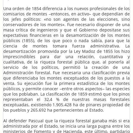
Una orden de 1854 diferencia a los nuevos profesionales de los
comisarios de montes –entonces, en activo– que dependían de
los jefes políticos: «no son agentes de las elecciones, sino
conservadores de los montes». Fue necesario disponer de una
masa crítica de ingenieros y que el Gobierno depositase sus
expectativas financieras en la desamortización de los montes
públicos (1855), de los que poco o nada sabía, para que la
ciencia de montes tomara fuerza administrativa. La
desamortización promovida por la Ley Madoz de 1855 los hizo
imprescindibles para dar una relación, cuantitativa y
cualitativa, de la riqueza forestal pública que, al ponerla al
servicio de los políticos, permitió la creación de una
Administración forestal. Fue necesaria una clasificación previa
que diferenciaba los montes exceptuados de los puestos a la
venta. Su ejecución fue la primera estadística de los montes
públicos, y permite conocer –entre otros aspectos– las especies
que los poblaban. La clasificación de 1859 estimó que los pinos
representaban el 32,4 % de nuestras masas forestales
exceptuadas, existiendo 1.905.428 ha de pinares propiedad de
los pueblos y 265.692 ha pertenecientes al Estado.
Al defender Pascual que la riqueza forestal ganaba más si era
administrada por el Estado, se inicia una larga pugna entre los
ministerios de Fomento y de Hacienda, este último, partidario