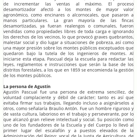
de incrementar las ventas al máximo. El proceso
desamortizador afectó a los montes de mayor valor
agronómico, como encinares o alcornocales, que pasaron a
manos particulares. La gran mayoría de las fincas
desamortizadas, ya fueran realengos o comunales, fueron
vendidas como propiedades libres de toda carga e ignorando
los derechos de los vecinos, lo que provocó graves quebrantos,
malestar social y dio lugar a situaciones de pobreza, así como
una mayor presión sobre los montes públicos exceptuados que
quedaron bajo la tutela de los ingenieros de montes. Al
iniciarse esta etapa, Pascual deja la escuela para redactar las
leyes, reglamentos e instrucciones que serán la base de los
distritos forestales, a los que en 1859 se encomienda la gestión
de los montes públicos.
La persona de Agustín
Agustín Pascual fue una persona de extrema sencillez, de
voluntad complaciente y débil de carácter; tanto es así que
evitaba firmar sus trabajos, llegando incluso a asignárselos a
otros, como señalaría Braulio Antón. Fue un hombre riguroso y
de vasta cultura, laborioso en el trabajo y perseverante, por lo
que alcanzó gran relieve intelectual y social. Su posición como
uno de los fundadores de la Escuela y del Cuerpo lo llevó al
primer lugar del escalafón y a puestos elevados de la
Administración del Reino: vocal de la Junta de Agricultura, de