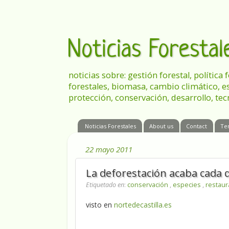
Noticias Foresta
noticias sobre: gestión forestal, política
forestales, biomasa, cambio climático, e
protección, conservación, desarrollo, tec
Noticias Forestales
About us
Contact
Te
22 mayo 2011
La deforestación acaba cada d
Etiquetado en
:
conservación
,
especies
,
restaur
visto en
nortedecastilla.es