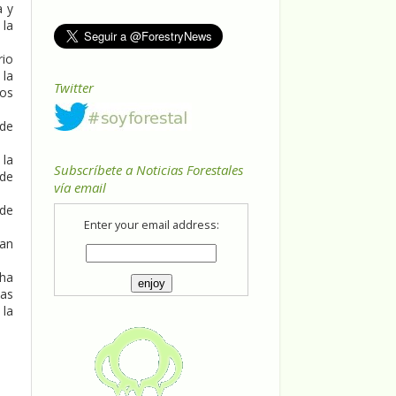
a y
 la
rio
 la
Twitter
vos
 de
 la
Subscríbete a Noticias Forestales
 de
vía email
ade
Enter your email address:
ran
 ha
das
 la