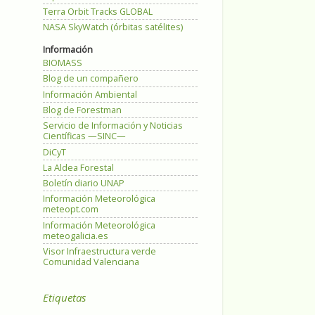
Terra Orbit Tracks GLOBAL
NASA SkyWatch (órbitas satélites)
Información
BIOMASS
Blog de un compañero
Información Ambiental
Blog de Forestman
Servicio de Información y Noticias
Científicas —SINC—
DiCyT
La Aldea Forestal
Boletín diario UNAP
Información Meteorológica
meteopt.com
Información Meteorológica
meteogalicia.es
Visor Infraestructura verde
Comunidad Valenciana
Etiquetas