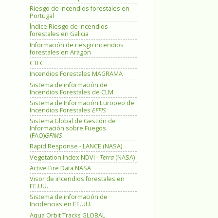
Riesgo de incendios forestales en
Portugal
Índice Riesgo de incendios
forestales en Galicia
Información de riesgo incendios
forestales en Aragón
CTFC
Incendios Forestales MAGRAMA
Sistema de información de
Incendios Forestales de CLM
Sistema de Información Europeo de
Incendios Forestales
EFFIS
Sistema Global de Gestión de
Información sobre Fuegos
(FAO)
GFIMS
Rapid Response - LANCE (NASA)
Vegetation Index NDVI -
Terra
(NASA)
Active Fire Data NASA
Visor de incendios forestales en
EE.UU.
Sistema de información de
Incidencias en EE.UU.
Aqua Orbit Tracks GLOBAL