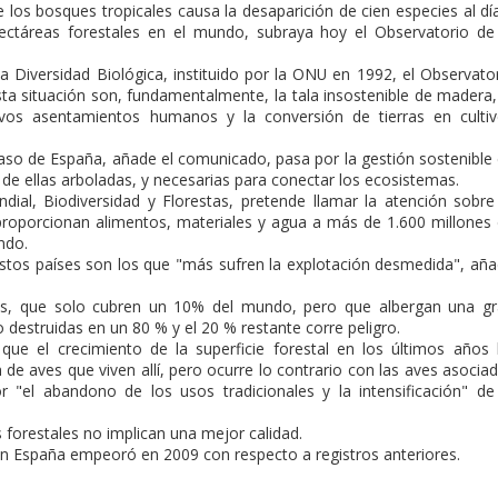
 los bosques tropicales causa la desaparición de cien especies al dí
ectáreas forestales en el mundo, subraya hoy el Observatorio de
 Diversidad Biológica, instituido por la ONU en 1992, el Observato
ta situación son, fundamentalmente, la tala insostenible de madera,
evos asentamientos humanos y la conversión de tierras en culti
caso de España, añade el comunicado, pasa por la gestión sostenible
de ellas arboladas, y necesarias para conectar los ecosistemas.
ial, Biodiversidad y Florestas, pretende llamar la atención sobre
roporcionan alimentos, materiales y agua a más de 1.600 millones
ndo.
stos países son los que "más sufren la explotación desmedida", añ
ias, que solo cubren un 10% del mundo, pero que albergan una g
o destruidas en un 80 % y el 20 % restante corre peligro.
que el crecimiento de la superficie forestal en los últimos años
de aves que viven allí, pero ocurre lo contrario con las aves asocia
 "el abandono de los usos tradicionales y la intensificación" de
forestales no implican una mejor calidad.
en España empeoró en 2009 con respecto a registros anteriores.