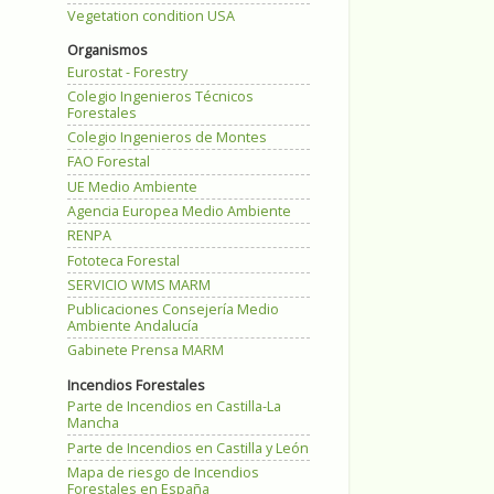
Vegetation condition USA
Organismos
Eurostat - Forestry
Colegio Ingenieros Técnicos
Forestales
Colegio Ingenieros de Montes
FAO Forestal
UE Medio Ambiente
Agencia Europea Medio Ambiente
RENPA
Fototeca Forestal
SERVICIO WMS MARM
Publicaciones Consejería Medio
Ambiente Andalucía
Gabinete Prensa MARM
Incendios Forestales
Parte de Incendios en Castilla-La
Mancha
Parte de Incendios en Castilla y León
Mapa de riesgo de Incendios
Forestales en España