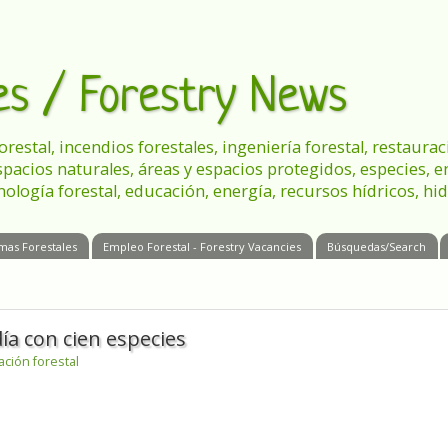
les / Forestry News
 forestal, incendios forestales, ingeniería forestal, restau
spacios naturales, áreas y espacios protegidos, especies, 
nología forestal, educación, energía, recursos hídricos, hid
mas Forestales
Empleo Forestal - Forestry Vacancies
Búsquedas/Search
ía con cien especies
ación forestal