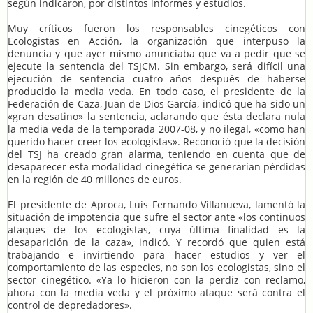
según indicaron, por distintos informes y estudios.
Muy críticos fueron los responsables cinegéticos con
Ecologistas en Acción, la organización que interpuso la
denuncia y que ayer mismo anunciaba que va a pedir que se
ejecute la sentencia del TSJCM. Sin embargo, será difícil una
ejecución de sentencia cuatro años después de haberse
producido la media veda. En todo caso, el presidente de la
Federación de Caza, Juan de Dios García, indicó que ha sido un
«gran desatino» la sentencia, aclarando que ésta declara nula
la media veda de la temporada 2007-08, y no ilegal, «como han
querido hacer creer los ecologistas». Reconoció que la decisión
del TSJ ha creado gran alarma, teniendo en cuenta que de
desaparecer esta modalidad cinegética se generarían pérdidas
en la región de 40 millones de euros.
El presidente de Aproca, Luis Fernando Villanueva, lamentó la
situación de impotencia que sufre el sector ante «los continuos
ataques de los ecologistas, cuya última finalidad es la
desaparición de la caza», indicó. Y recordó que quien está
trabajando e invirtiendo para hacer estudios y ver el
comportamiento de las especies, no son los ecologistas, sino el
sector cinegético. «Ya lo hicieron con la perdiz con reclamo,
ahora con la media veda y el próximo ataque será contra el
control de depredadores».