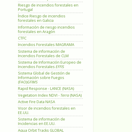
Riesgo de incendios forestales en
Portugal
Índice Riesgo de incendios
forestales en Galicia
Información de riesgo incendios
forestales en Aragón
CTFC
Incendios Forestales MAGRAMA
Sistema de información de
Incendios Forestales de CLM
Sistema de Información Europeo de
Incendios Forestales
EFFIS
Sistema Global de Gestión de
Información sobre Fuegos
(FAO)
GFIMS
Rapid Response - LANCE (NASA)
Vegetation Index NDVI -
Terra
(NASA)
Active Fire Data NASA
Visor de incendios forestales en
EE.UU.
Sistema de información de
Incidencias en EE.UU.
Aqua Orbit Tracks GLOBAL