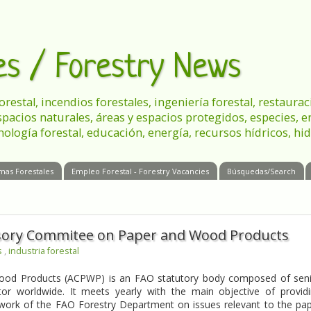
les / Forestry News
 forestal, incendios forestales, ingeniería forestal, restau
spacios naturales, áreas y espacios protegidos, especies, 
nología forestal, educación, energía, recursos hídricos, hid
mas Forestales
Empleo Forestal - Forestry Vacancies
Búsquedas/Search
isory Commitee on Paper and Wood Products
s
,
industria forestal
od Products (ACPWP) is an FAO statutory body composed of sen
tor worldwide. It meets yearly with the main objective of provid
work of the FAO Forestry Department on issues relevant to the pa