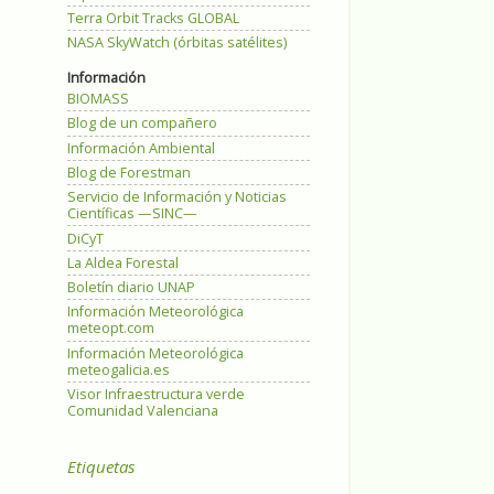
Terra Orbit Tracks GLOBAL
NASA SkyWatch (órbitas satélites)
Información
BIOMASS
Blog de un compañero
Información Ambiental
Blog de Forestman
Servicio de Información y Noticias
Científicas —SINC—
DiCyT
La Aldea Forestal
Boletín diario UNAP
Información Meteorológica
meteopt.com
Información Meteorológica
meteogalicia.es
Visor Infraestructura verde
Comunidad Valenciana
Etiquetas