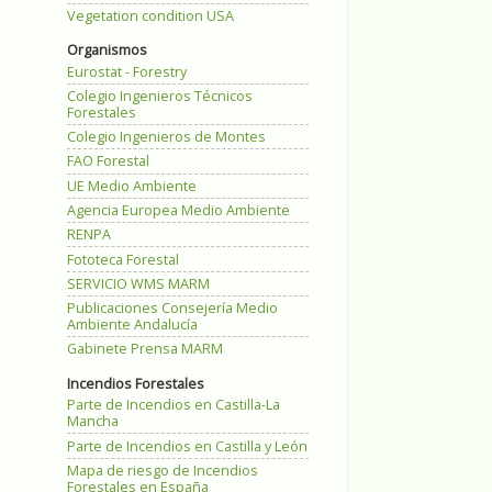
Vegetation condition USA
Organismos
Eurostat - Forestry
Colegio Ingenieros Técnicos
Forestales
Colegio Ingenieros de Montes
FAO Forestal
UE Medio Ambiente
Agencia Europea Medio Ambiente
RENPA
Fototeca Forestal
SERVICIO WMS MARM
Publicaciones Consejería Medio
Ambiente Andalucía
Gabinete Prensa MARM
Incendios Forestales
Parte de Incendios en Castilla-La
Mancha
Parte de Incendios en Castilla y León
Mapa de riesgo de Incendios
Forestales en España