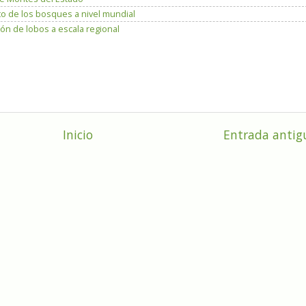
to de los bosques a nivel mundial
ón de lobos a escala regional
Inicio
Entrada antig