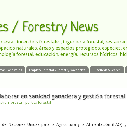
les / Forestry News
 forestal, incendios forestales, ingeniería forestal, restau
spacios naturales, áreas y espacios protegidos, especies, 
nología forestal, educación, energía, recursos hídricos, hid
mas Forestales
Empleo Forestal - Forestry Vacancies
Búsquedas/Search
laborar en sanidad ganadera y gestión forestal
stión forestal
,
política forestal
 de Naciones Unidas para la Agricultura y la Alimentación (FAO) y