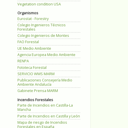
Vegetation condition USA
Organismos
Eurostat - Forestry
Colegio Ingenieros Técnicos
Forestales
Colegio Ingenieros de Montes
FAO Forestal
UE Medio Ambiente
Agencia Europea Medio Ambiente
RENPA
Fototeca Forestal
SERVICIO WMS MARM
Publicaciones Consejería Medio
Ambiente Andalucía
Gabinete Prensa MARM
Incendios Forestales
Parte de Incendios en Castilla-La
Mancha
Parte de Incendios en Castilla y León
Mapa de riesgo de Incendios
Forestales en España