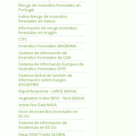
Riesgo de incendios forestales en
Portugal
Índice Riesgo de incendios
forestales en Galicia
Información de riesgo incendios
forestales en Aragón
CTFC
Incendios Forestales MAGRAMA
Sistema de información de
Incendios Forestales de CLM
Sistema de Información Europeo de
Incendios Forestales
EFFIS
Sistema Global de Gestión de
Información sobre Fuegos
(FAO)
GFIMS
Rapid Response - LANCE (NASA)
Vegetation Index NDVI -
Terra
(NASA)
Active Fire Data NASA
Visor de incendios forestales en
EE.UU.
Sistema de información de
Incidencias en EE.UU.
Aqua Orbit Tracks GLOBAL