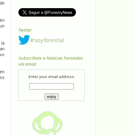
 de
 en
 un
Twitter
 la
uan
ivo
Subscríbete a Noticias Forestales
vía email
 en
Enter your email address:
tos