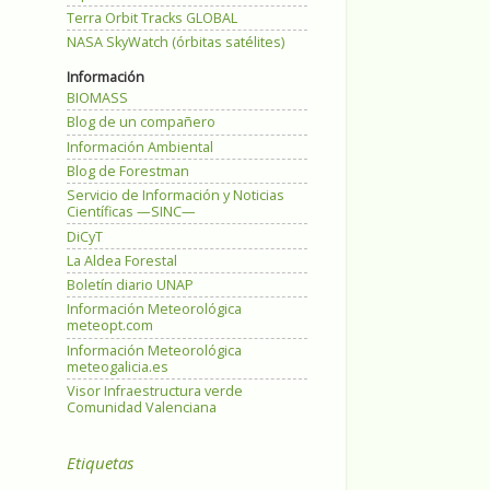
Terra Orbit Tracks GLOBAL
NASA SkyWatch (órbitas satélites)
Información
BIOMASS
Blog de un compañero
Información Ambiental
Blog de Forestman
Servicio de Información y Noticias
Científicas —SINC—
DiCyT
La Aldea Forestal
Boletín diario UNAP
Información Meteorológica
meteopt.com
Información Meteorológica
meteogalicia.es
Visor Infraestructura verde
Comunidad Valenciana
Etiquetas