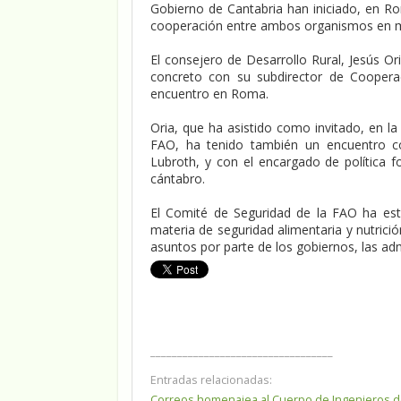
Gobierno de Cantabria han iniciado, en R
cooperación entre ambos organismos en ma
El consejero de Desarrollo Rural, Jesús Or
concreto con su subdirector de Coopera
encuentro en Roma.
Oria, que ha asistido como invitado, en la 
FAO, ha tenido también un encuentro co
Lubroth, y con el encargado de política f
cántabro.
El Comité de Seguridad de la FAO ha es
materia de seguridad alimentaria y nutrici
asuntos por parte de los gobiernos, las ad
__________________________________
Entradas relacionadas:
Correos homenajea al Cuerpo de Ingenieros d