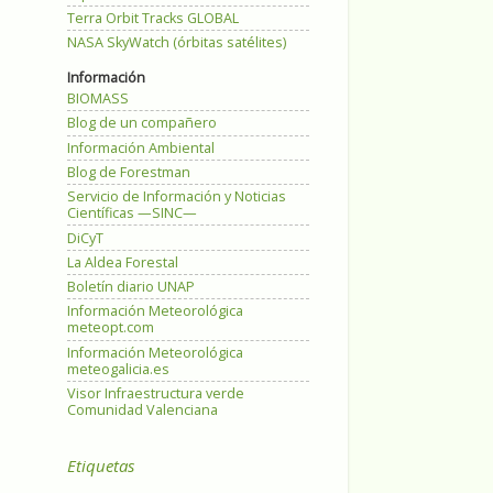
Terra Orbit Tracks GLOBAL
NASA SkyWatch (órbitas satélites)
Información
BIOMASS
Blog de un compañero
Información Ambiental
Blog de Forestman
Servicio de Información y Noticias
Científicas —SINC—
DiCyT
La Aldea Forestal
Boletín diario UNAP
Información Meteorológica
meteopt.com
Información Meteorológica
meteogalicia.es
Visor Infraestructura verde
Comunidad Valenciana
Etiquetas