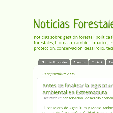
Noticias Foresta
noticias sobre: gestión forestal, política
forestales, biomasa, cambio climático, e
protección, conservación, desarrollo, tec
Noticias Forestales
About us
Contact
Te
25 septiembre 2006
Antes de finalizar la legislat
Ambiental en Extremadura
Etiquetado en
:
conservación
,
desarrollo econó
El consejero de Agricultura y Medio Ambien
una Ley
de Prevención y Calidad Ambiental