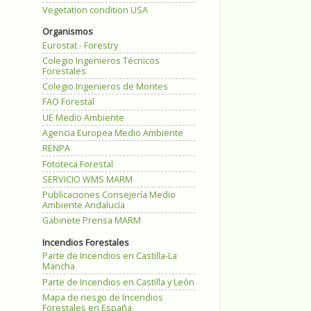
Vegetation condition USA
Organismos
Eurostat - Forestry
Colegio Ingenieros Técnicos
Forestales
Colegio Ingenieros de Montes
FAO Forestal
UE Medio Ambiente
Agencia Europea Medio Ambiente
RENPA
Fototeca Forestal
SERVICIO WMS MARM
Publicaciones Consejería Medio
Ambiente Andalucía
Gabinete Prensa MARM
Incendios Forestales
Parte de Incendios en Castilla-La
Mancha
Parte de Incendios en Castilla y León
Mapa de riesgo de Incendios
Forestales en España