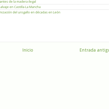
antes de la madera ilegal
salvaje en Castilla-La Mancha
lonización del urogallo en décadas en León
Inicio
Entrada antig