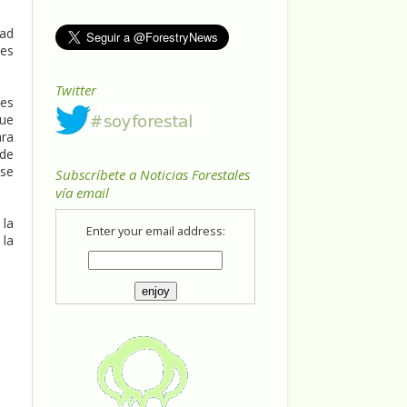
dad
des
Twitter
res
que
ara
 de
 se
Subscríbete a Noticias Forestales
vía email
 la
Enter your email address:
 la