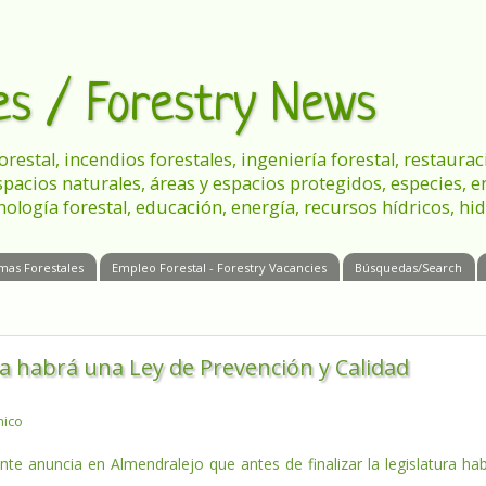
les / Forestry News
 forestal, incendios forestales, ingeniería forestal, restau
spacios naturales, áreas y espacios protegidos, especies, 
nología forestal, educación, energía, recursos hídricos, hid
mas Forestales
Empleo Forestal - Forestry Vacancies
Búsquedas/Search
ura habrá una Ley de Prevención y Calidad
mico
te anuncia en Almendralejo que antes de finalizar la legislatura ha
.