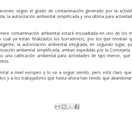
icaciones según el grado de contaminación generado por la activi
ada, la autorización ambiental simplificada y una última para activida
genere contaminación ambiental estará encuadrada en uno de los t
a cual ya están finalizados los borradores), por los que tendrán 
xigente, la autorización ambiental integrada; en segundo lugar, p
ización ambiental simplificada, ambas expedidas por la Consejería
mo una calificación ambiental para actividades de tipo menor, que
ntos.
tal a nivel europeo y lo va a seguir siendo, pero está claro que
ados y a los trabajadores que hasta ahora han tenido que abandonar