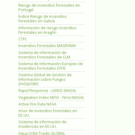
Riesgo de incendios forestales en
Portugal
Índice Riesgo de incendios
forestales en Galicia
Información de riesgo incendios
forestales en Aragón
CTFC
Incendios Forestales MAGRAMA
Sistema de información de
Incendios Forestales de CLM
Sistema de Información Europeo de
Incendios Forestales
EFFIS
Sistema Global de Gestión de
Información sobre Fuegos
(FAO)
GFIMS
Rapid Response - LANCE (NASA)
Vegetation Index NDVI -
Terra
(NASA)
Active Fire Data NASA
Visor de incendios forestales en
EE.UU.
Sistema de información de
Incidencias en EE.UU.
Aqua Orbit Tracks GLOBAL