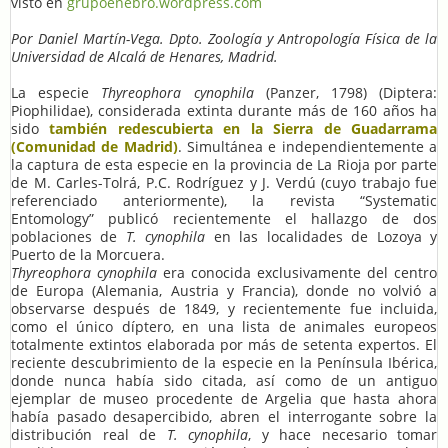
visto en
grupoenebro.wordpress.com
Por Daniel Martín-Vega. Dpto. Zoología y Antropología Física de la
Universidad de Alcalá de Henares, Madrid.
La especie
Thyreophora cynophila
(Panzer, 1798) (Diptera:
Piophilidae), considerada extinta durante más de 160 años ha
sido
también redescubierta en la Sierra de Guadarrama
(Comunidad de Madrid)
. Simultánea e independientemente a
la captura de esta especie en la provincia de La Rioja por parte
de M. Carles-Tolrá, P.C. Rodríguez y J. Verdú (cuyo trabajo fue
referenciado anteriormente), la revista “Systematic
Entomology” publicó recientemente el hallazgo de dos
poblaciones de
T. cynophila
en las localidades de Lozoya y
Puerto de la Morcuera.
Thyreophora cynophila
era conocida exclusivamente del centro
de Europa (Alemania, Austria y Francia), donde no volvió a
observarse después de 1849, y recientemente fue incluida,
como el único díptero, en una lista de animales europeos
totalmente extintos elaborada por más de setenta expertos. El
reciente descubrimiento de la especie en la Península Ibérica,
donde nunca había sido citada, así como de un antiguo
ejemplar de museo procedente de Argelia que hasta ahora
había pasado desapercibido, abren el interrogante sobre la
distribución real de
T. cynophila
, y hace necesario tomar