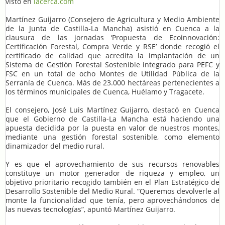
visto en
lacerca.com
Martínez Guijarro (Consejero de Agricultura y Medio Ambiente
de la Junta de Castilla-La Mancha) asistió en Cuenca a la
clausura de las jornadas ‘Propuesta de Ecoinnovación:
Certificación Forestal, Compra Verde y RSE’ donde recogió el
certificado de calidad que acredita la implantación de un
Sistema de Gestión Forestal Sostenible integrado para PEFC y
FSC en un total de ocho Montes de Utilidad Pública de la
Serranía de Cuenca. Más de 23.000 hectáreas pertenecientes a
los términos municipales de Cuenca, Huélamo y Tragacete.
El consejero, José Luis Martínez Guijarro, destacó en Cuenca
que el Gobierno de Castilla-La Mancha está haciendo una
apuesta decidida por la puesta en valor de nuestros montes,
mediante una gestión forestal sostenible, como elemento
dinamizador del medio rural.
Y es que el aprovechamiento de sus recursos renovables
constituye un motor generador de riqueza y empleo, un
objetivo prioritario recogido también en el Plan Estratégico de
Desarrollo Sostenible del Medio Rural. “Queremos devolverle al
monte la funcionalidad que tenía, pero aprovechándonos de
las nuevas tecnologías”, apuntó Martínez Guijarro.