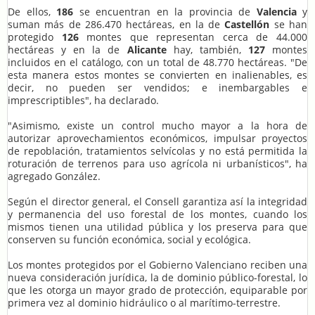
De ellos,
186
se encuentran en la provincia de
Valencia
y
suman más de 286.470 hectáreas, en la de
Castellón
se han
protegido
126
montes que representan cerca de 44.000
hectáreas y en la de
Alicante
hay, también,
127
montes
incluidos en el catálogo, con un total de 48.770 hectáreas. "De
esta manera estos montes se convierten en inalienables, es
decir, no pueden ser vendidos; e inembargables e
imprescriptibles", ha declarado.
"Asimismo, existe un control mucho mayor a la hora de
autorizar aprovechamientos económicos, impulsar proyectos
de repoblación, tratamientos selvícolas y no está permitida la
roturación de terrenos para uso agrícola ni urbanísticos", ha
agregado González.
Según el director general, el Consell garantiza así la integridad
y permanencia del uso forestal de los montes, cuando los
mismos tienen una utilidad pública y los preserva para que
conserven su función económica, social y ecológica.
Los montes protegidos por el Gobierno Valenciano reciben una
nueva consideración jurídica, la de dominio público-forestal, lo
que les otorga un mayor grado de protección, equiparable por
primera vez al dominio hidráulico o al marítimo-terrestre.