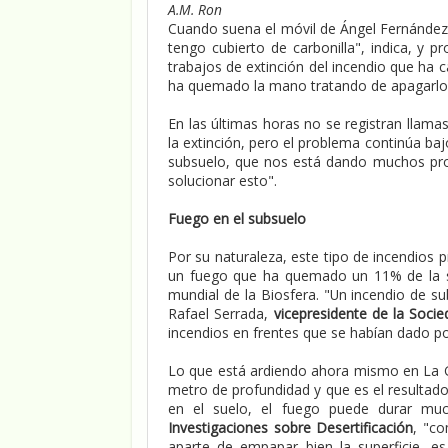
A.M. Ron
Cuando suena el móvil de Ángel Fernández,
tengo cubierto de carbonilla", indica, y p
trabajos de extinción del incendio que ha 
ha quemado la mano tratando de apagarlo
En las últimas horas no se registran llama
la extinción, pero el problema continúa ba
subsuelo, que nos está dando muchos prob
solucionar esto".
Fuego en el subsuelo
Por su naturaleza, este tipo de incendios 
un fuego que ha quemado un 11% de la sup
mundial de la Biosfera. "Un incendio de s
Rafael Serrada,
vicepresidente de la Socie
incendios en frentes que se habían dado po
Lo que está ardiendo ahora mismo en La 
metro de profundidad y que es el resultado
en el suelo, el fuego puede durar muc
Investigaciones sobre Desertificación
, "co
aparte de empapar bien la superficie, es