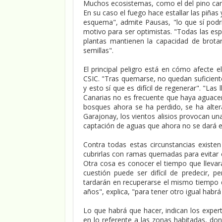
Muchos ecosistemas, como el del pino cana
En su caso el fuego hace estallar las piñas 
esquema", admite Pausas, "lo que sí podrí
motivo para ser optimistas. "Todas las esp
plantas mantienen la capacidad de brotar
semillas".
El principal peligro está en cómo afecte e
CSIC. "Tras quemarse, no quedan suficientes
y esto sí que es difícil de regenerar". "Las
Canarias no es frecuente que haya aguacer
bosques ahora se ha perdido, se ha altera
Garajonay, los vientos alisios provocan un
captación de aguas que ahora no se dará e
Contra todas estas circunstancias existen
cubrirlas con ramas quemadas para evitar el
Otra cosa es conocer el tiempo que llevará
cuestión puede ser difícil de predecir, 
tardarán en recuperarse el mismo tiempo 
años", explica, "para tener otro igual habr
Lo que habrá que hacer, indican los expert
en lo referente a las zonas habitadas, do