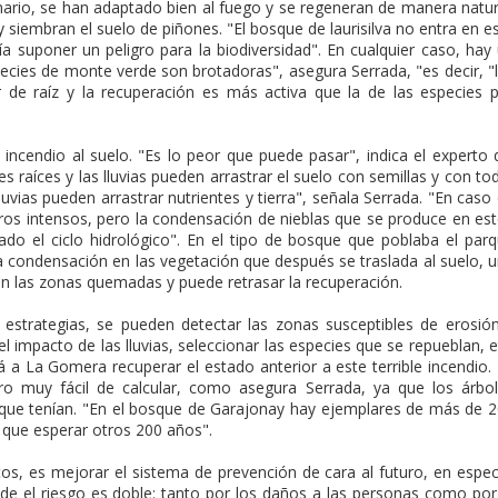
rio, se han adaptado bien al fuego y se regeneran de manera natur
y siembran el suelo de piñones. "El bosque de laurisilva no entra en e
a suponer un peligro para la biodiversidad". En cualquier caso, hay
ecies de monte verde son brotadoras", asegura Serrada, "es decir, "
 de raíz y la recuperación es más activa que la de las especies 
l incendio al suelo. "Es lo peor que puede pasar", indica el experto 
 raíces y las lluvias pueden arrastrar el suelo con semillas y con to
 lluvias pueden arrastrar nutrientes y tierra", señala Serrada. "En caso
os intensos, pero la condensación de nieblas que se produce en es
do el ciclo hidrológico". En el tipo de bosque que poblaba el par
a condensación en las vegetación que después se traslada al suelo, 
n las zonas quemadas y puede retrasar la recuperación.
 estrategias, se pueden detectar las zonas susceptibles de erosió
 impacto de las lluvias, seleccionar las especies que se repueblan, e
 a La Gomera recuperar el estado anterior a este terrible incendio.
pero muy fácil de calcular, como asegura Serrada, ya que los árbo
que tenían. "En el bosque de Garajonay hay ejemplares de más de 
á que esperar otros 200 años".
os, es mejorar el sistema de prevención de cara al futuro, en espec
nde el riesgo es doble: tanto por los daños a las personas como por