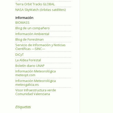
Terra Orbit Tracks GLOBAL
NASA SkyWatch (órbitas satélites)
Información
BIOMASS
Blog de un compañero
Información Ambiental
Blog de Forestman
Servicio de Información y Noticias
Científicas —SINC—
DiCyT
La Aldea Forestal
Boletín diario UNAP
Información Meteorológica
meteopt.com
Información Meteorológica
meteogalicia.es
Visor Infraestructura verde
Comunidad Valenciana
Etiquetas