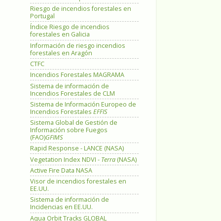
Riesgo de incendios forestales en
Portugal
Índice Riesgo de incendios
forestales en Galicia
Información de riesgo incendios
forestales en Aragón
CTFC
Incendios Forestales MAGRAMA
Sistema de información de
Incendios Forestales de CLM
Sistema de Información Europeo de
Incendios Forestales
EFFIS
Sistema Global de Gestión de
Información sobre Fuegos
(FAO)
GFIMS
Rapid Response - LANCE (NASA)
Vegetation Index NDVI -
Terra
(NASA)
Active Fire Data NASA
Visor de incendios forestales en
EE.UU.
Sistema de información de
Incidencias en EE.UU.
Aqua Orbit Tracks GLOBAL