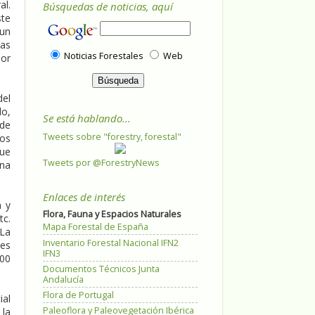
al.
Búsquedas de noticias, aquí
ste
 un
las
Noticias Forestales
Web
por
del
do,
Se está hablando...
 de
Tweets sobre "forestry, forestal"
tos
que
Tweets por @ForestryNews
una
Enlaces de interés
n y
Flora, Fauna y Espacios Naturales
tc.
Mapa Forestal de España
 La
Inventario Forestal Nacional IFN2
les
IFN3
200
Documentos Técnicos Junta
Andalucía
Flora de Portugal
ial
Paleoflora y Paleovegetación Ibérica
 la