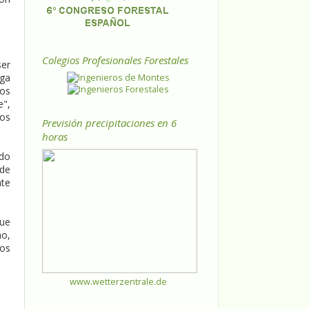
Colegios Profesionales Forestales
ser
nga
los
e",
los
Previsión precipitaciones en 6
horas
edo
 de
nte
que
mo,
ros
www.wetterzentrale.de