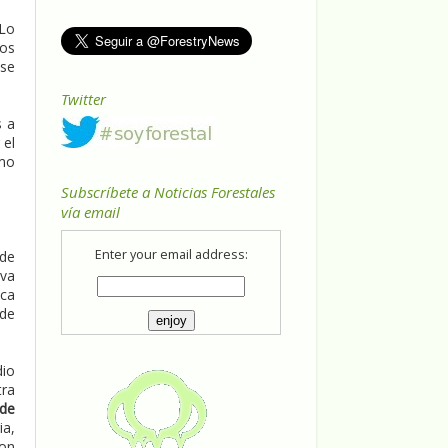
"Lo
los
 se
Twitter
s a
 el
ómo
Subscríbete a Noticias Forestales
vía email
Enter your email address:
 de
rva
ica
 de
dio
tra
 de
ia,
con