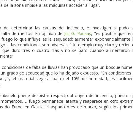
ía de la zona impide a las máquinas acceder al lugar.
n de determinar las causas del incendio, e investigan si pudo 
a falta de medios. En opinión de
Juli G. Pausas
, "es posible que te
l fuego lo que influye es la sequedad; aumentar exponencialmente 
go si las condiciones son adversas. "Un ejemplo muy claro y recient
s, que duró tres o cuatro días y no se paró cuando aumentaron 
niente".
s condiciones de falta de lluvias han provocado que un bosque húm
o un grado de sequedad que lo ha dejado expuesto. "En condiciones
ver, y el material vegetal baja del 10% de humedad, es fácilme
.
subsuelo puede despistar respecto al origen del incendio, puesto 
s momentos. El fuego permanece latente y reaparece en otro extre
as do Eume en Galicia el aspado mes de marzo, según los prime