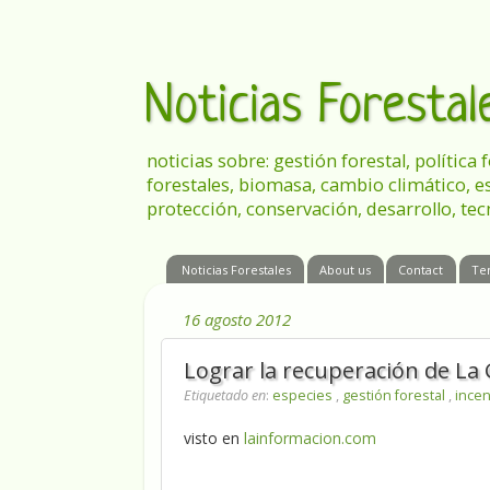
Noticias Foresta
noticias sobre: gestión forestal, política
forestales, biomasa, cambio climático, e
protección, conservación, desarrollo, tec
Noticias Forestales
About us
Contact
Te
16 agosto 2012
Lograr la recuperación de L
Etiquetado en
:
especies
,
gestión forestal
,
incen
visto en
lainformacion.com