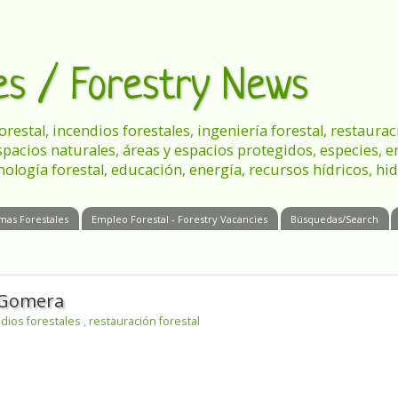
les / Forestry News
 forestal, incendios forestales, ingeniería forestal, restau
spacios naturales, áreas y espacios protegidos, especies, 
nología forestal, educación, energía, recursos hídricos, hid
mas Forestales
Empleo Forestal - Forestry Vacancies
Búsquedas/Search
a Gomera
dios forestales
,
restauración forestal