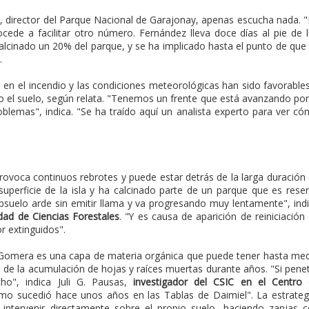
 director del Parque Nacional de Garajonay, apenas escucha nada. 
rocede a facilitar otro número. Fernández lleva doce días al pie de 
calcinado un 20% del parque, y se ha implicado hasta el punto de que
.
s en el incendio y las condiciones meteorológicas han sido favorable
jo el suelo, según relata. "Tenemos un frente que está avanzando por
lemas", indica. "Se ha traído aquí un analista experto para ver c
provoca continuos rebrotes y puede estar detrás de la larga duración
erficie de la isla y ha calcinado parte de un parque que es rese
ubsuelo arde sin emitir llama y va progresando muy lentamente", ind
dad de Ciencias Forestales
. "Y es causa de aparición de reiniciación
r extinguidos".
Gomera es una capa de materia orgánica que puede tener hasta me
 de la acumulación de hojas y raíces muertas durante años. "Si pene
ho", indica Juli G. Pausas,
investigador del CSIC en el Centro
mo sucedió hace unos años en las Tablas de Daimiel". La estrateg
 intervenir directamente sobre el propio suelo, haciendo zanjas 