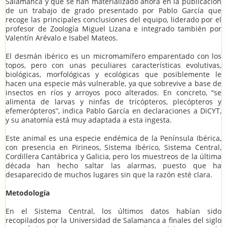
Salamanca y que se han materializado ahora en la publicación
de un trabajo de grado presentado por Pablo García que
recoge las principales conclusiones del equipo, liderado por el
profesor de Zoología Miguel Lizana e integrado también por
Valentín Arévalo e Isabel Mateos.
El desmán ibérico es un micromamífero emparentado con los
topos, pero con unas peculiares características evolutivas,
biológicas, morfológicas y ecológicas que posiblemente le
hacen una especie más vulnerable, ya que sobrevive a base de
insectos en ríos y arroyos poco alterados. En concreto, “se
alimenta de larvas y ninfas de tricópteros, plecópteros y
efemerópteros”, indica Pablo García en declaraciones a DiCYT,
y su anatomía está muy adaptada a esta ingesta.
Este animal es una especie endémica de la Península Ibérica,
con presencia en Pirineos, Sistema Ibérico, Sistema Central,
Cordillera Cantábrica y Galicia, pero los muestreos de la última
década han hecho saltar las alarmas, puesto que ha
desaparecido de muchos lugares sin que la razón esté clara.
Metodología
En el Sistema Central, los últimos datos habían sido
recopilados por la Universidad de Salamanca a finales del siglo