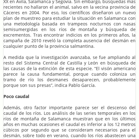
XX en Ávila, Salamanca y Segovia. Sin embargo, búsquedas más
recientes no hallaron el animal, salvo en la vecina provincia de
Cáceres en 2004. Por eso, los científicos diseñaron un nuevo
plan de muestreo para estudiar la situación en Salamanca con
una metodología basada en trampeos nocturnos con nasas
semisumergidas en los ríos de montaña y búsqueda de
excrementos. Tras encontrar indicios en los primeros años, la
campaña de 2010 reveló la completa ausencia del desmán en
cualquier punto de la provincia salmantina.
A medida que la investigación avanzaba, se fue ampliando al
resto del Sistema Central de Castilla y León en búsqueda de
las causas de la extinción de esta especie. “El visón americano
parece la causa fundamental, porque cuando coloniza un
tramo de río los desmanes desaparecen, probablemente
porque son sus presas”, indica Pablo García.
Poco caudal
Además, otro factor importante parece ser el descenso del
caudal de los ríos. Los análisis de las series temporales en los
ríos de montaña de Salamanca muestran que en los últimos
años en muchas ocasiones el caudal es inferior a los 12 metros
cúbicos por segundo que se consideram necesarios para el
desmán, sobre todo en verano, cuando los ríos abastecen una