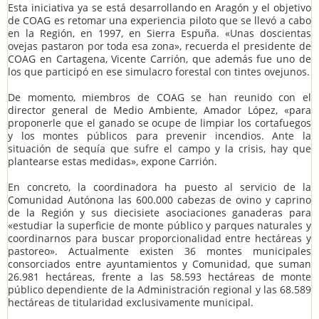
Esta iniciativa ya se está desarrollando en Aragón y el objetivo
de COAG es retomar una experiencia piloto que se llevó a cabo
en la Región, en 1997, en Sierra Espuña. «Unas doscientas
ovejas pastaron por toda esa zona», recuerda el presidente de
COAG en Cartagena, Vicente Carrión, que además fue uno de
los que participó en ese simulacro forestal con tintes ovejunos.
De momento, miembros de COAG se han reunido con el
director general de Medio Ambiente, Amador López, «para
proponerle que el ganado se ocupe de limpiar los cortafuegos
y los montes públicos para prevenir incendios. Ante la
situación de sequía que sufre el campo y la crisis, hay que
plantearse estas medidas», expone Carrión.
En concreto, la coordinadora ha puesto al servicio de la
Comunidad Autónona las 600.000 cabezas de ovino y caprino
de la Región y sus diecisiete asociaciones ganaderas para
«estudiar la superficie de monte público y parques naturales y
coordinarnos para buscar proporcionalidad entre hectáreas y
pastoreo». Actualmente existen 36 montes municipales
consorciados entre ayuntamientos y Comunidad, que suman
26.981 hectáreas, frente a las 58.593 hectáreas de monte
público dependiente de la Administración regional y las 68.589
hectáreas de titularidad exclusivamente municipal.