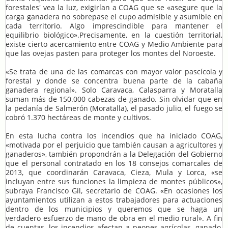
forestales' vea la luz, exigirían a COAG que se «asegure que la
carga ganadera no sobrepase el cupo admisible y asumible en
cada territorio. Algo imprescindible para mantener el
equilibrio biológico».Precisamente, en la cuestión territorial,
existe cierto acercamiento entre COAG y Medio Ambiente para
que las ovejas pasten para proteger los montes del Noroeste.
«Se trata de una de las comarcas con mayor valor pascícola y
forestal y donde se concentra buena parte de la cabaña
ganadera regional». Solo Caravaca, Calasparra y Moratalla
suman más de 150.000 cabezas de ganado. Sin olvidar que en
la pedanía de Salmerón (Moratalla), el pasado julio, el fuego se
cobró 1.370 hectáreas de monte y cultivos.
En esta lucha contra los incendios que ha iniciado COAG,
«motivada por el perjuicio que también causan a agricultores y
ganaderos», también propondrán a la Delegación del Gobierno
que el personal contratado en los 18 consejos comarcales de
2013, que coordinarán Caravaca, Cieza, Mula y Lorca, «se
incluyan entre sus funciones la limpieza de montes públicos»,
subraya Francisco Gil, secretario de COAG. «En ocasiones los
ayuntamientos utilizan a estos trabajadores para actuaciones
dentro de los municipios y queremos que se haga un
verdadero esfuerzo de mano de obra en el medio rural». A fin
de cuentas, los incendios afectan a peones agrícolas, ganado,