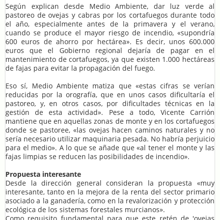
Según explican desde Medio Ambiente, dar luz verde al
pastoreo de ovejas y cabras por los cortafuegos durante todo
el año, especialmente antes de la primavera y el verano,
cuando se produce el mayor riesgo de incendio, «supondría
600 euros de ahorro por hectárea». Es decir, unos 600.000
euros que el Gobierno regional dejaría de pagar en el
mantenimiento de cortafuegos, ya que existen 1.000 hectáreas
de fajas para evitar la propagación del fuego.
Eso sí, Medio Ambiente matiza que «estas cifras se verían
reducidas por la orografía, que en unos casos dificultaría el
pastoreo, y, en otros casos, por dificultades técnicas en la
gestión de esta actividad». Pese a todo, Vicente Carrión
mantiene que en aquellas zonas de monte y en los cortafuegos
donde se pastoree, «las ovejas hacen caminos naturales y no
sería necesario utilizar maquinaria pesada. No habría perjuicio
para el medio». A lo que se añade que «al tener el monte y las
fajas limpias se reducen las posibilidades de incendio».
Propuesta interesante
Desde la dirección general consideran la propuesta «muy
interesante, tanto en la mejora de la renta del sector primario
asociado a la ganadería, como en la revalorización y protección
ecológica de los sistemas forestales murcianos».
Como requisito fundamental para que este retén de 'ovejas