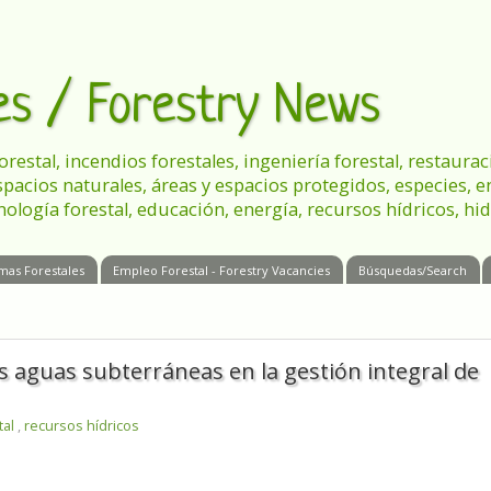
les / Forestry News
 forestal, incendios forestales, ingeniería forestal, restau
spacios naturales, áreas y espacios protegidos, especies, 
nología forestal, educación, energía, recursos hídricos, hid
mas Forestales
Empleo Forestal - Forestry Vacancies
Búsquedas/Search
s aguas subterráneas en la gestión integral de
tal
,
recursos hídricos