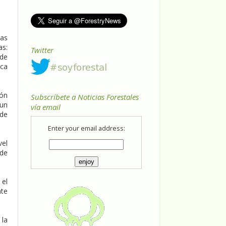
las
as:
Twitter
 de
oca
ión
Subscríbete a Noticias Forestales
 un
vía email
 de
Enter your email address:
vel
 de
 el
nte
 la