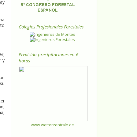
hay
 ha
sto
Colegios Profesionales Forestales
Previsión precipitaciones en 6
er,
" y
horas
que
 su
ter
ón,
ña,
www.wetterzentrale.de