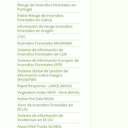
Riesgo de incendios forestales en
Portugal
Índice Riesgo de incendios
forestales en Galicia
Información de riesgo incendios
forestales en Aragón
CTFC
Incendios Forestales MAGRAMA
Sistema de información de
Incendios Forestales de CLM
Sistema de Información Europeo de
Incendios Forestales
EFFIS
Sistema Global de Gestión de
Información sobre Fuegos
(FAO)
GFIMS
Rapid Response - LANCE (NASA)
Vegetation Index NDVI -
Terra
(NASA)
Active Fire Data NASA
Visor de incendios forestales en
EE.UU.
Sistema de información de
Incidencias en EE.UU.
Aqua Orbit Tracks GLOBAL