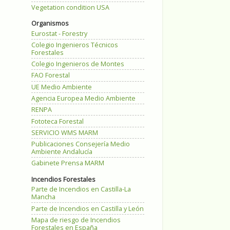
Vegetation condition USA
Organismos
Eurostat - Forestry
Colegio Ingenieros Técnicos
Forestales
Colegio Ingenieros de Montes
FAO Forestal
UE Medio Ambiente
Agencia Europea Medio Ambiente
RENPA
Fototeca Forestal
SERVICIO WMS MARM
Publicaciones Consejería Medio
Ambiente Andalucía
Gabinete Prensa MARM
Incendios Forestales
Parte de Incendios en Castilla-La
Mancha
Parte de Incendios en Castilla y León
Mapa de riesgo de Incendios
Forestales en España