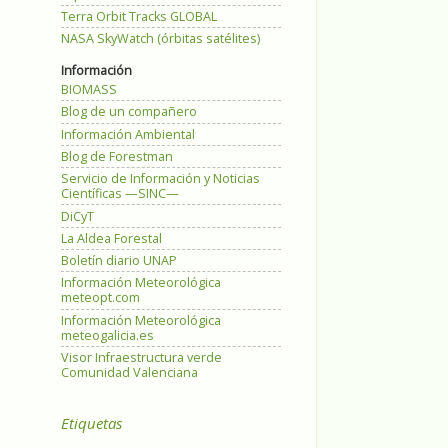
Terra Orbit Tracks GLOBAL
NASA SkyWatch (órbitas satélites)
Información
BIOMASS
Blog de un compañero
Información Ambiental
Blog de Forestman
Servicio de Información y Noticias
Científicas —SINC—
DiCyT
La Aldea Forestal
Boletín diario UNAP
Información Meteorológica
meteopt.com
Información Meteorológica
meteogalicia.es
Visor Infraestructura verde
Comunidad Valenciana
Etiquetas