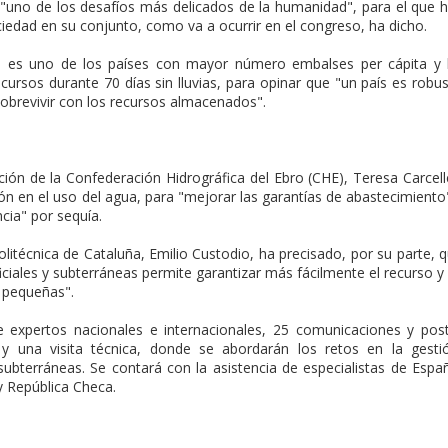
 "uno de los desafíos más delicados de la humanidad", para el que 
sociedad en su conjunto, como va a ocurrir en el congreso, ha dicho.
 es uno de los países con mayor número embalses per cápita y
rsos durante 70 días sin lluvias, para opinar que "un país es robu
obrevivir con los recursos almacenados".
ación de la Confederación Hidrográfica del Ebro (CHE), Teresa Carcell
ión en el uso del agua, para "mejorar las garantías de abastecimiento
cia" por sequía.
olitécnica de Cataluña, Emilio Custodio, ha precisado, por su parte, 
iciales y subterráneas permite garantizar más fácilmente el recurso y
 pequeñas".
 expertos nacionales e internacionales, 25 comunicaciones y pos
 y una visita técnica, donde se abordarán los retos en la gesti
 subterráneas. Se contará con la asistencia de especialistas de Espa
 y República Checa.