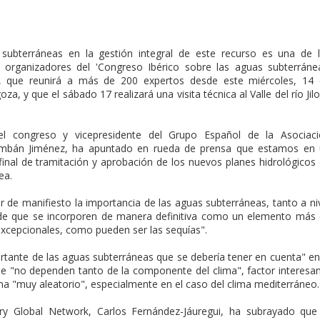
s subterráneas en la gestión integral de este recurso es una de 
organizadores del 'Congreso Ibérico sobre las aguas subterráne
I', que reunirá a más de 200 expertos desde este miércoles, 14
za, y que el sábado 17 realizará una visita técnica al Valle del río Jil
el congreso y vicepresidente del Grupo Español de la Asociac
 Lambán Jiménez, ha apuntado en rueda de prensa que estamos en
nal de tramitación y aprobación de los nuevos planes hidrológicos
ea.
 de manifiesto la importancia de las aguas subterráneas, tanto a ni
de que se incorporen de manera definitiva como un elemento más
 excepcionales, como pueden ser las sequías".
tante de las aguas subterráneas que se debería tener en cuenta" en
ue "no dependen tanto de la componente del clima", factor interesa
a "muy aleatorio", especialmente en el caso del clima mediterráneo.
ry Global Network, Carlos Fernández-Jáuregui, ha subrayado que