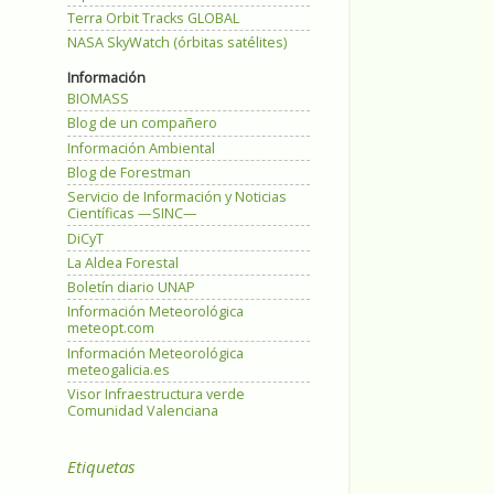
Terra Orbit Tracks GLOBAL
NASA SkyWatch (órbitas satélites)
Información
BIOMASS
Blog de un compañero
Información Ambiental
Blog de Forestman
Servicio de Información y Noticias
Científicas —SINC—
DiCyT
La Aldea Forestal
Boletín diario UNAP
Información Meteorológica
meteopt.com
Información Meteorológica
meteogalicia.es
Visor Infraestructura verde
Comunidad Valenciana
Etiquetas