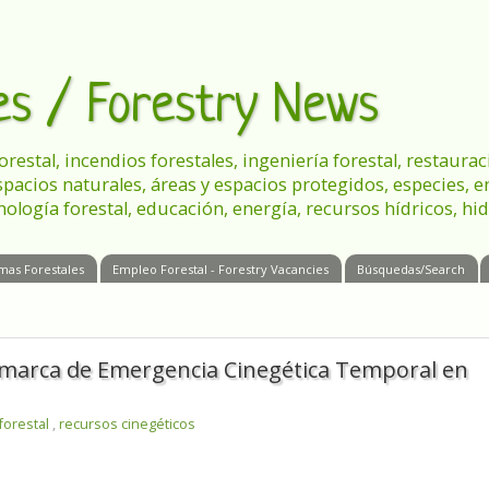
les / Forestry News
 forestal, incendios forestales, ingeniería forestal, restau
spacios naturales, áreas y espacios protegidos, especies, 
nología forestal, educación, energía, recursos hídricos, hid
mas Forestales
Empleo Forestal - Forestry Vacancies
Búsquedas/Search
 Comarca de Emergencia Cinegética Temporal en
 forestal
,
recursos cinegéticos