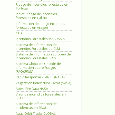
Riesgo de incendios forestales en
Portugal
Índice Riesgo de incendios
forestales en Galicia
Información de riesgo incendios
forestales en Aragón
CTFC
Incendios Forestales MAGRAMA
Sistema de información de
Incendios Forestales de CLM
Sistema de Información Europeo de
Incendios Forestales
EFFIS
Sistema Global de Gestión de
Información sobre Fuegos
(FAO)
GFIMS
Rapid Response - LANCE (NASA)
Vegetation Index NDVI -
Terra
(NASA)
Active Fire Data NASA
Visor de incendios forestales en
EE.UU.
Sistema de información de
Incidencias en EE.UU.
Aqua Orbit Tracks GLOBAL