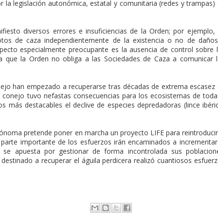
 la legislación autonómica, estatal y comunitaria (redes y trampas)
iesto diversos errores e insuficiencias de la Orden; por ejemplo,
cotos de caza independientemente de la existencia o no de daño
specto especialmente preocupante es la ausencia de control sobre 
 ya que la Orden no obliga a las Sociedades de Caza a comunicar 
nejo han empezado a recuperarse tras décadas de extrema escasez
del conejo tuvo nefastas consecuencias para los ecosistemas de toda
os más destacables el declive de especies depredadoras (lince ibéri
noma pretende poner en marcha un proyecto LIFE para reintroducir
a parte importante de los esfuerzos irán encaminados a incrementar
 se apuesta por gestionar de forma incontrolada sus poblacion
destinado a recuperar el águila perdicera realizó cuantiosos esfuer