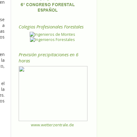
 en
 se
s a
Colegios Profesionales Forestales
las
los
Previsión precipitaciones en 6
 en
 la
horas
co,
 el
 la
es.
zos
www.wetterzentrale.de