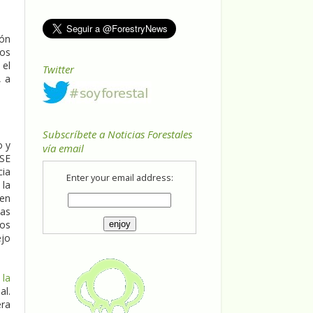
ión
ños
 el
Twitter
, a
Subscríbete a Noticias Forestales
o y
vía email
NSE
cia
Enter your email address:
 la
cen
las
los
ejo
 la
al.
era