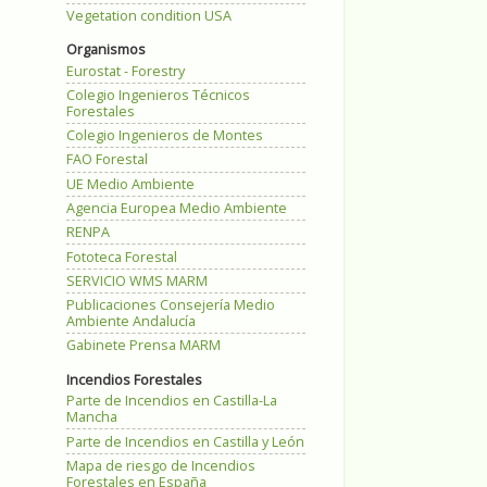
Vegetation condition USA
Organismos
Eurostat - Forestry
Colegio Ingenieros Técnicos
Forestales
Colegio Ingenieros de Montes
FAO Forestal
UE Medio Ambiente
Agencia Europea Medio Ambiente
RENPA
Fototeca Forestal
SERVICIO WMS MARM
Publicaciones Consejería Medio
Ambiente Andalucía
Gabinete Prensa MARM
Incendios Forestales
Parte de Incendios en Castilla-La
Mancha
Parte de Incendios en Castilla y León
Mapa de riesgo de Incendios
Forestales en España