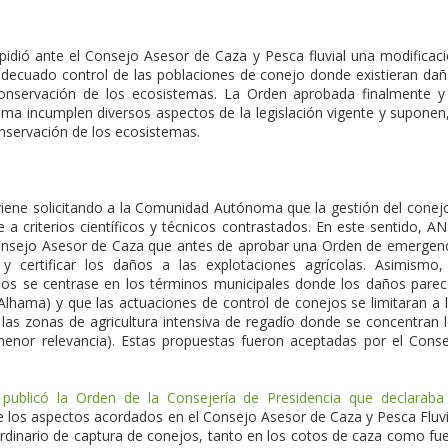
 pidió ante el Consejo Asesor de Caza y Pesca fluvial una modificac
adecuado control de las poblaciones de conejo donde existieran da
 conservación de los ecosistemas. La Orden aprobada finalmente y
sma incumplen diversos aspectos de la legislación vigente y suponen
conservación de los ecosistemas.
 viene solicitando a la Comunidad Autónoma que la gestión del conej
e a criterios científicos y técnicos contrastados. En este sentido, A
Consejo Asesor de Caza que antes de aprobar una Orden de emergen
r y certificar los daños a las explotaciones agrícolas. Asimismo,
ejos se centrase en los términos municipales donde los daños pare
Alhama) y que las actuaciones de control de conejos se limitaran a 
las zonas de agricultura intensiva de regadío donde se concentran 
menor relevancia). Estas propuestas fueron aceptadas por el Cons
ublicó la Orden de la Consejería de Presidencia que declaraba
de los aspectos acordados en el Consejo Asesor de Caza y Pesca Fluvi
rdinario de captura de conejos, tanto en los cotos de caza como fu