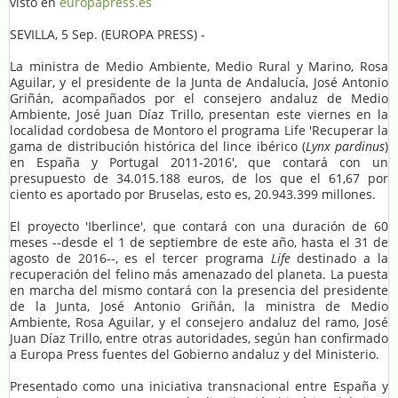
visto en
europapress.es
SEVILLA, 5 Sep. (EUROPA PRESS) -
La ministra de Medio Ambiente, Medio Rural y Marino, Rosa
Aguilar, y el presidente de la Junta de Andalucía, José Antonio
Griñán, acompañados por el consejero andaluz de Medio
Ambiente, José Juan Díaz Trillo, presentan este viernes en la
localidad cordobesa de Montoro el programa Life 'Recuperar la
gama de distribución histórica del lince ibérico (
Lynx pardinus
)
en España y Portugal 2011-2016', que contará con un
presupuesto de 34.015.188 euros, de los que el 61,67 por
ciento es aportado por Bruselas, esto es, 20.943.399 millones.
El proyecto 'Iberlince', que contará con una duración de 60
meses --desde el 1 de septiembre de este año, hasta el 31 de
agosto de 2016--, es el tercer programa
Life
destinado a la
recuperación del felino más amenazado del planeta. La puesta
en marcha del mismo contará con la presencia del presidente
de la Junta, José Antonio Griñán, la ministra de Medio
Ambiente, Rosa Aguilar, y el consejero andaluz del ramo, José
Juan Díaz Trillo, entre otras autoridades, según han confirmado
a Europa Press fuentes del Gobierno andaluz y del Ministerio.
Presentado como una iniciativa transnacional entre España y