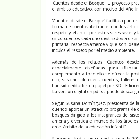
‘
Cuentos desde el Bosque
’. El proyecto pr
el ámbito educativo, con motivo del Año In
‘Cuentos desde el Bosque’ facilita a padres
forma de cuentos ilustrados con los árbol
respeto y el amor por estos seres vivos y 
cinco cuentos cada uno destinados a distinto
primaria, respectivamente y que son ideal
inculca el respeto por el medio ambiente.
Además de los relatos, ‘
Cuentos desd
especialmente diseñadas para afianza
complemento a todo ello se ofrece la posib
ello, sesiones de cuentacuentos, talleres
han sido editados en papel por SDL Edicion
La versión digital en pdf se puede descarg
Según Susana Domínguez, presidenta de l
querido aportar un atractivo programa de di
bosques dirigido a los integrantes del si
amena y divertida el mundo de los árboles
en el ámbito de la educación infantil”.
Naciones Unidas, en su declaración de 20