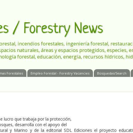
les / Forestry News
 forestal, incendios forestales, ingeniería forestal, restau
spacios naturales, áreas y espacios protegidos, especies, 
nología forestal, educación, energía, recursos hídricos, hid
mas Forestales
Empleo Forestal - Forestry Vacancies
Búsquedas/Search
e lucro que trabaja por la protección,
osques, desarrolla con el apoyo del
ral y Marino y de la editorial SDL Ediciones el proyecto educat