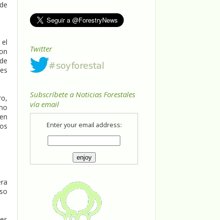
sde
 el
Twitter
con
 de
les
Subscríbete a Noticias Forestales
ro,
vía email
mo
 en
Enter your email address:
tos
era
aso
ues