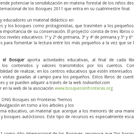
etende potenciar la sensibilización en materia forestal de los niños de
ternacional de los Bosques 2011 que entra en su cuatrimestre final.
 y educadores un material didáctico en
es y los bosques como protagonistas, que trasmiten a los pequeños
la importancia de su conservación. El proyecto consta de tres libros 
s niveles educativos: 1º y 2º de primaria, 3º y 4º de primaria y 5º y 6º
es para fomentar la lectura entre los más pequeños a la vez que se 
e el Bosque
’ aporta actividades educativas, al final de cada lib
r los contenidos y valores transmitidos por los cuentos. Co
ilidad de realizar, en los centros educativos que estén interesados
 o visitas guiadas al campo para los pequeños. Estos libros de cuen
es y se pueden adquirir a través de la web
todoarbol.com
ar en la web de la asociación
www.bosquessinfronteras.org
a ONG Bosques sin Fronteras “hemos
vulgación en torno a los árboles y los
stema educativo, un material que acerque a los menores de una man
 y bosques autóctonos. Este tipo de recursos es especialmente esc
11 como Año Internacional de los Bosques, reconoce que “los bosq