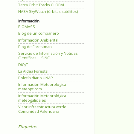
Terra Orbit Tracks GLOBAL
NASA SkyWatch (órbitas satélites)
Información
BIOMASS
Blog de un compañero
Información Ambiental
Blog de Forestman
Servicio de Información y Noticias
Científicas —SINC—
DiCyT
La Aldea Forestal
Boletín diario UNAP
Información Meteorológica
meteopt.com
Información Meteorológica
meteogalicia.es
Visor Infraestructura verde
Comunidad Valenciana
Etiquetas