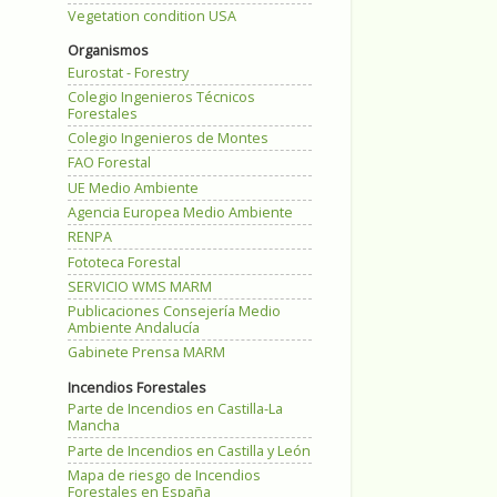
Vegetation condition USA
Organismos
Eurostat - Forestry
Colegio Ingenieros Técnicos
Forestales
Colegio Ingenieros de Montes
FAO Forestal
UE Medio Ambiente
Agencia Europea Medio Ambiente
RENPA
Fototeca Forestal
SERVICIO WMS MARM
Publicaciones Consejería Medio
Ambiente Andalucía
Gabinete Prensa MARM
Incendios Forestales
Parte de Incendios en Castilla-La
Mancha
Parte de Incendios en Castilla y León
Mapa de riesgo de Incendios
Forestales en España