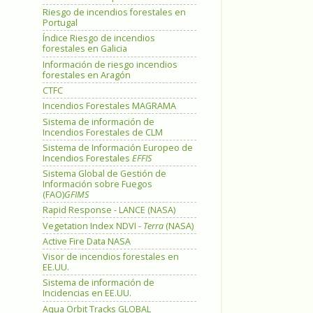
Riesgo de incendios forestales en
Portugal
Índice Riesgo de incendios
forestales en Galicia
Información de riesgo incendios
forestales en Aragón
CTFC
Incendios Forestales MAGRAMA
Sistema de información de
Incendios Forestales de CLM
Sistema de Información Europeo de
Incendios Forestales
EFFIS
Sistema Global de Gestión de
Información sobre Fuegos
(FAO)
GFIMS
Rapid Response - LANCE (NASA)
Vegetation Index NDVI -
Terra
(NASA)
Active Fire Data NASA
Visor de incendios forestales en
EE.UU.
Sistema de información de
Incidencias en EE.UU.
Aqua Orbit Tracks GLOBAL