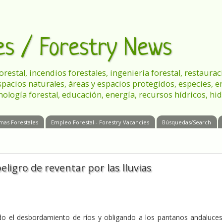
les / Forestry News
 forestal, incendios forestales, ingeniería forestal, restau
spacios naturales, áreas y espacios protegidos, especies, 
nología forestal, educación, energía, recursos hídricos, hid
mas Forestales
Empleo Forestal - Forestry Vacancies
Búsquedas/Search
eligro de reventar por las lluvias
ndo el desbordamiento de ríos y obligando a los pantanos andaluce