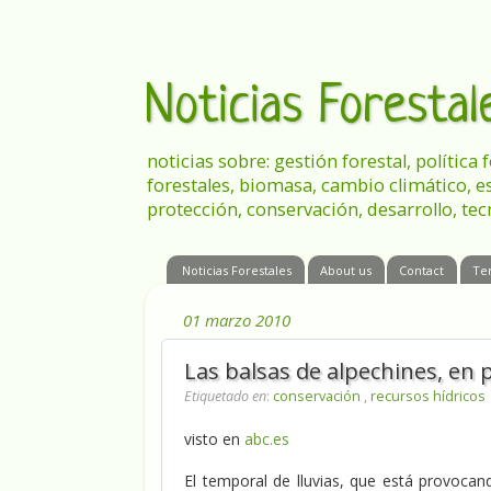
Noticias Foresta
noticias sobre: gestión forestal, política
forestales, biomasa, cambio climático, e
protección, conservación, desarrollo, tec
Noticias Forestales
About us
Contact
Te
01 marzo 2010
Las balsas de alpechines, en p
Etiquetado en
:
conservación
,
recursos hídricos
visto en
abc.es
El temporal de lluvias, que está provoca