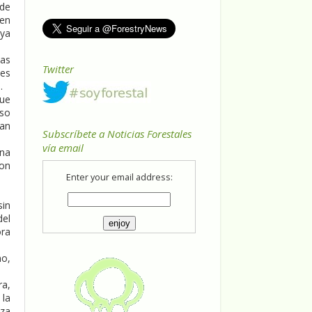
nde
 en
aya
vas
Twitter
nes
.
que
uso
ían
Subscríbete a Noticias Forestales
vía email
una
con
Enter your email address:
sin
del
ora
no,
ra,
 la
uza