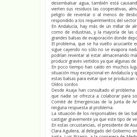
desembalsar agua, también está causand
vierten sus residuos las cooperativas, alm
peligro de reventar o al menos de desbo
respondido a los requerimientos del secto
En Andalucía, hay más de un millar de a
como de industrias, y la mayoría de las 
grandes balsas de evaporación donde depos
El problema, que se ha vuelto acuciante e
sigue cayendo no sólo no se evapora nada
podrían reventar al estar almacenando más 
producir graves vertidos ya que algunas de
En poco tiempo han caído en muchos luga
situación muy excepcional en Andalucía y q
estas balsas para evitar que se produzcan 
Oídos sordos
Desde Asaja han consultado el problema en
que nadie se ofrezca a colaborar para s
Comité de Emergencias de la Junta de A
ninguna respuesta al problema.
La situación de los responsables de las ba
castigar gravemente ya que este tipo de ver
En estas circustancias, el presidente de Asa
Clara Aguilera, al delegado del Gobierno e
Junta, Luis Pizarro, a la consejera de Medi