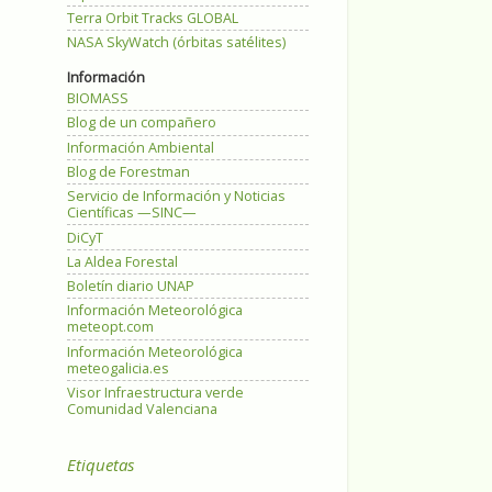
Terra Orbit Tracks GLOBAL
NASA SkyWatch (órbitas satélites)
Información
BIOMASS
Blog de un compañero
Información Ambiental
Blog de Forestman
Servicio de Información y Noticias
Científicas —SINC—
DiCyT
La Aldea Forestal
Boletín diario UNAP
Información Meteorológica
meteopt.com
Información Meteorológica
meteogalicia.es
Visor Infraestructura verde
Comunidad Valenciana
Etiquetas