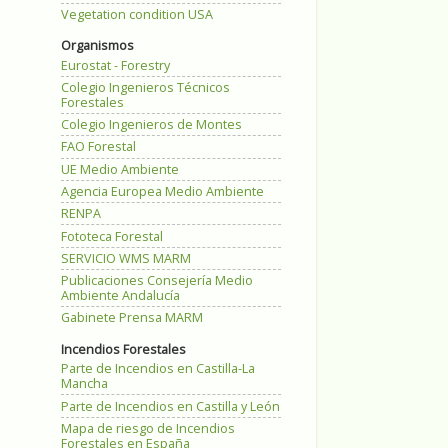
Vegetation condition USA
Organismos
Eurostat - Forestry
Colegio Ingenieros Técnicos
Forestales
Colegio Ingenieros de Montes
FAO Forestal
UE Medio Ambiente
Agencia Europea Medio Ambiente
RENPA
Fototeca Forestal
SERVICIO WMS MARM
Publicaciones Consejería Medio
Ambiente Andalucía
Gabinete Prensa MARM
Incendios Forestales
Parte de Incendios en Castilla-La
Mancha
Parte de Incendios en Castilla y León
Mapa de riesgo de Incendios
Forestales en España