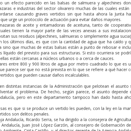
o un efecto parecido en las balsas de salmuera y alpechines do
azaras e industrias del sector olivarero muchas de las cuales están
rdarse causando graves vertidos sin que hasta ahora la Junta h
r que urge un protocolo de actuación para evitar daños mayores.
lmazaras de aceite y entamadoras de aceituna, tanto de cooperati
cuales tienen la mayor parte de las veces anexas a sus instalacio
itan sus residuos (alpechines, salmueras o simplemente agua sucia)
n los últimos días, es que con la cantidad de agua que ha caído y 
 sino que muchas de estas balsas están a punto de rebosar e incl
líquido del previsto para sus estructuras. Si esto ocurriera se podr
 ellas están cercanas a núcleos urbanos o a cerca de cauces.
res entre 800 y 900 litros de agua por metro cuadrado lo que es 
ue parece ser que no está prevista en lo que se refiere a qué hacer 
vertidos que pueden causar daños incalculables.
 distintas instancias de la Administración que pelotean el asunto 
olventar el problema. De hecho, según parece, el asunto depende 
ndalucía, pero en este departamento tampoco han dado hasta ah
lsas es que si se produce un vertido les pueden, con la ley en la ma
tidos son delitos penales.
ja Andalucía, Ricardo Serra, se ha dirigido a la consejera de Agricultu
n Andalucía, Juan José López Garzón, al consejero de Gobernación de
o Ambiente, Cinta Castillo, y al director gerente de la Agencia Andal