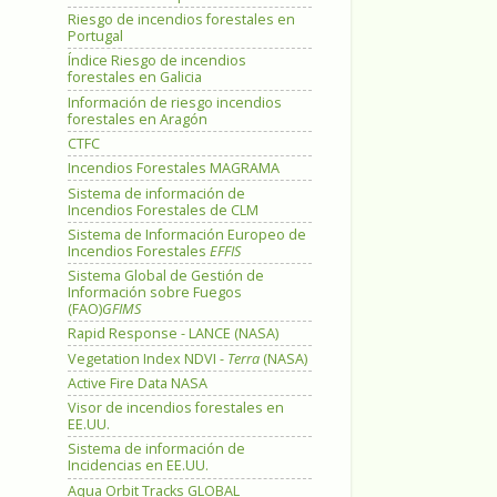
Riesgo de incendios forestales en
Portugal
Índice Riesgo de incendios
forestales en Galicia
Información de riesgo incendios
forestales en Aragón
CTFC
Incendios Forestales MAGRAMA
Sistema de información de
Incendios Forestales de CLM
Sistema de Información Europeo de
Incendios Forestales
EFFIS
Sistema Global de Gestión de
Información sobre Fuegos
(FAO)
GFIMS
Rapid Response - LANCE (NASA)
Vegetation Index NDVI -
Terra
(NASA)
Active Fire Data NASA
Visor de incendios forestales en
EE.UU.
Sistema de información de
Incidencias en EE.UU.
Aqua Orbit Tracks GLOBAL