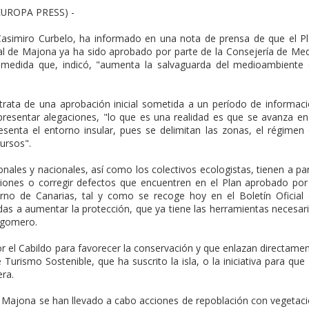
EUROPA PRESS) -
Casimiro Curbelo, ha informado en una nota de prensa de que el P
al de Majona ya ha sido aprobado por parte de la Consejería de Me
 medida que, indicó, "aumenta la salvaguarda del medioambiente
trata de una aprobación inicial sometida a un período de informac
presentar alegaciones, "lo que es una realidad es que se avanza en
esenta el entorno insular, pues se delimitan las zonas, el régimen
ursos".
onales y nacionales, así como los colectivos ecologistas, tienen a par
ciones o corregir defectos que encuentren en el Plan aprobado por
no de Canarias, tal y como se recoge hoy en el Boletín Oficial
das a aumentar la protección, que ya tiene las herramientas necesar
 gomero.
por el Cabildo para favorecer la conservación y que enlazan directame
Turismo Sostenible, que ha suscrito la isla, o la iniciativa para que
ra.
e Majona se han llevado a cabo acciones de repoblación con vegetac