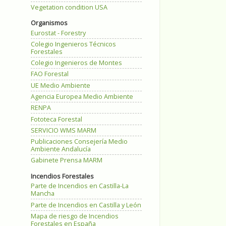
Vegetation condition USA
Organismos
Eurostat - Forestry
Colegio Ingenieros Técnicos
Forestales
Colegio Ingenieros de Montes
FAO Forestal
UE Medio Ambiente
Agencia Europea Medio Ambiente
RENPA
Fototeca Forestal
SERVICIO WMS MARM
Publicaciones Consejería Medio
Ambiente Andalucía
Gabinete Prensa MARM
Incendios Forestales
Parte de Incendios en Castilla-La
Mancha
Parte de Incendios en Castilla y León
Mapa de riesgo de Incendios
Forestales en España