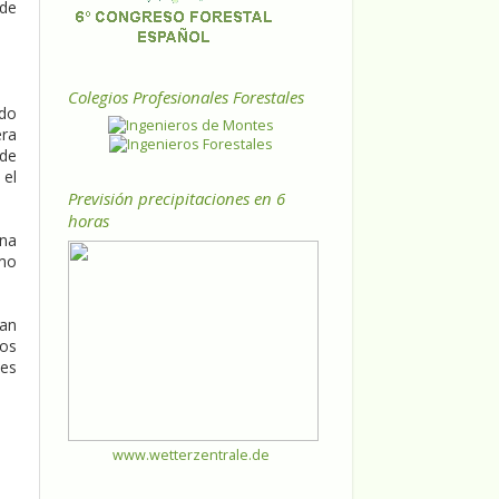
 de
Colegios Profesionales Forestales
ado
era
 de
 el
Previsión precipitaciones en 6
horas
una
omo
dan
tos
les
www.wetterzentrale.de