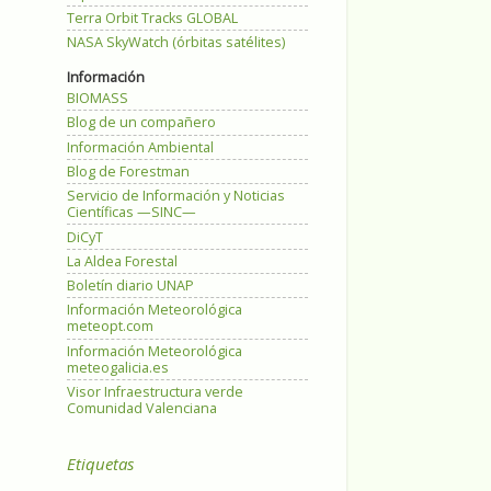
Terra Orbit Tracks GLOBAL
NASA SkyWatch (órbitas satélites)
Información
BIOMASS
Blog de un compañero
Información Ambiental
Blog de Forestman
Servicio de Información y Noticias
Científicas —SINC—
DiCyT
La Aldea Forestal
Boletín diario UNAP
Información Meteorológica
meteopt.com
Información Meteorológica
meteogalicia.es
Visor Infraestructura verde
Comunidad Valenciana
Etiquetas