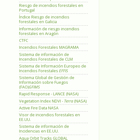
Riesgo de incendios forestales en
Portugal
Índice Riesgo de incendios
forestales en Galicia
Información de riesgo incendios
forestales en Aragón
CTFC
Incendios Forestales MAGRAMA
Sistema de información de
Incendios Forestales de CLM
Sistema de Información Europeo de
Incendios Forestales
EFFIS
Sistema Global de Gestión de
Información sobre Fuegos
(FAO)
GFIMS
Rapid Response - LANCE (NASA)
Vegetation Index NDVI -
Terra
(NASA)
Active Fire Data NASA
Visor de incendios forestales en
EE.UU.
Sistema de información de
Incidencias en EE.UU.
Aqua Orbit Tracks GLOBAL