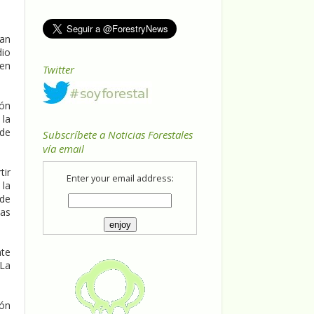
lan
dio
 en
Twitter
ión
 la
 de
Subscríbete a Noticias Forestales
vía email
tir
Enter your email address:
 la
 de
ias
nte
 La
ión