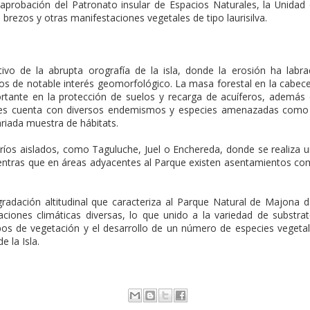
aprobación del Patronato insular de Espacios Naturales, la Unidad
brezos y otras manifestaciones vegetales de tipo laurisilva.
ivo de la abrupta orografía de la isla, donde la erosión ha labr
os de notable interés geomorfológico. La masa forestal en la cabec
rtante en la protección de suelos y recarga de acuíferos, además
, pues cuenta con diversos endemismos y especies amenazadas como
ariada muestra de hábitats.
íos aislados, como Taguluche, Juel o Enchereda, donde se realiza 
ientras que en áreas adyacentes al Parque existen asentamientos c
gradación altitudinal que caracteriza al Parque Natural de Majona 
aciones climáticas diversas, lo que unido a la variedad de substra
tipos de vegetación y el desarrollo de un número de especies vegeta
 la Isla.