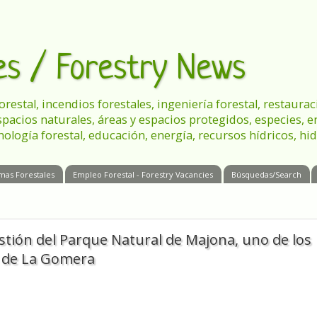
les / Forestry News
 forestal, incendios forestales, ingeniería forestal, restau
spacios naturales, áreas y espacios protegidos, especies, 
nología forestal, educación, energía, recursos hídricos, hid
mas Forestales
Empleo Forestal - Forestry Vacancies
Búsquedas/Search
stión del Parque Natural de Majona, uno de los
s de La Gomera