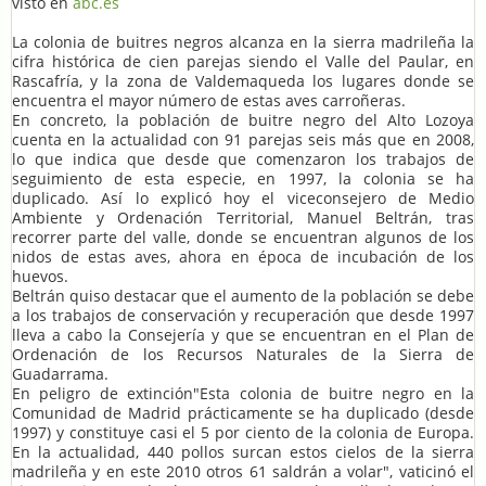
visto en
abc.es
La colonia de buitres negros alcanza en la sierra madrileña la
cifra histórica de cien parejas siendo el Valle del Paular, en
Rascafría, y la zona de Valdemaqueda los lugares donde se
encuentra el mayor número de estas aves carroñeras.
En concreto, la población de buitre negro del Alto Lozoya
cuenta en la actualidad con 91 parejas seis más que en 2008,
lo que indica que desde que comenzaron los trabajos de
seguimiento de esta especie, en 1997, la colonia se ha
duplicado. Así lo explicó hoy el viceconsejero de Medio
Ambiente y Ordenación Territorial, Manuel Beltrán, tras
recorrer parte del valle, donde se encuentran algunos de los
nidos de estas aves, ahora en época de incubación de los
huevos.
Beltrán quiso destacar que el aumento de la población se debe
a los trabajos de conservación y recuperación que desde 1997
lleva a cabo la Consejería y que se encuentran en el Plan de
Ordenación de los Recursos Naturales de la Sierra de
Guadarrama.
En peligro de extinción"Esta colonia de buitre negro en la
Comunidad de Madrid prácticamente se ha duplicado (desde
1997) y constituye casi el 5 por ciento de la colonia de Europa.
En la actualidad, 440 pollos surcan estos cielos de la sierra
madrileña y en este 2010 otros 61 saldrán a volar", vaticinó el