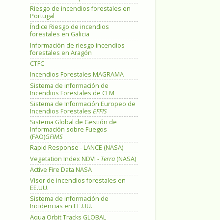
Riesgo de incendios forestales en
Portugal
Índice Riesgo de incendios
forestales en Galicia
Información de riesgo incendios
forestales en Aragón
CTFC
Incendios Forestales MAGRAMA
Sistema de información de
Incendios Forestales de CLM
Sistema de Información Europeo de
Incendios Forestales
EFFIS
Sistema Global de Gestión de
Información sobre Fuegos
(FAO)
GFIMS
Rapid Response - LANCE (NASA)
Vegetation Index NDVI -
Terra
(NASA)
Active Fire Data NASA
Visor de incendios forestales en
EE.UU.
Sistema de información de
Incidencias en EE.UU.
Aqua Orbit Tracks GLOBAL