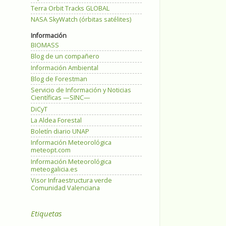
Terra Orbit Tracks GLOBAL
NASA SkyWatch (órbitas satélites)
Información
BIOMASS
Blog de un compañero
Información Ambiental
Blog de Forestman
Servicio de Información y Noticias
Científicas —SINC—
DiCyT
La Aldea Forestal
Boletín diario UNAP
Información Meteorológica
meteopt.com
Información Meteorológica
meteogalicia.es
Visor Infraestructura verde
Comunidad Valenciana
Etiquetas