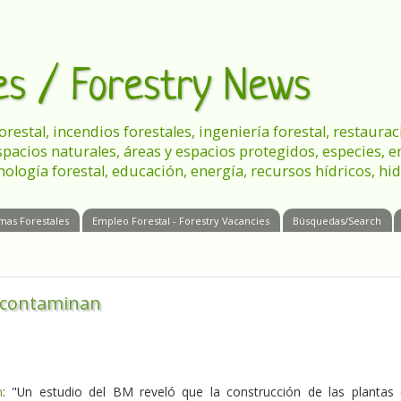
les / Forestry News
 forestal, incendios forestales, ingeniería forestal, restau
spacios naturales, áreas y espacios protegidos, especies, 
nología forestal, educación, energía, recursos hídricos, hid
mas Forestales
Empleo Forestal - Forestry Vacancies
Búsquedas/Search
 contaminan
n
: "Un estudio del BM reveló que la construcción de las plantas