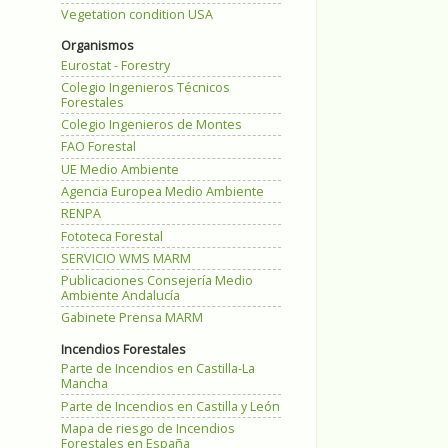
Vegetation condition USA
Organismos
Eurostat - Forestry
Colegio Ingenieros Técnicos
Forestales
Colegio Ingenieros de Montes
FAO Forestal
UE Medio Ambiente
Agencia Europea Medio Ambiente
RENPA
Fototeca Forestal
SERVICIO WMS MARM
Publicaciones Consejería Medio
Ambiente Andalucía
Gabinete Prensa MARM
Incendios Forestales
Parte de Incendios en Castilla-La
Mancha
Parte de Incendios en Castilla y León
Mapa de riesgo de Incendios
Forestales en España